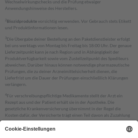
Wechselwirkungschecks und die Prüfung etwaiger
Anwendungshinweise des Herstellers.
2
Biozidprodukte
vorsichtig verwenden. Vor Gebrauch stets Etikett
und Produktinformationen lesen.
3
Die Übergabe deiner Bestellung an den Paketdienstleister erfolgt
bei uns werktags von Montag bis Freitag bis 18:00 Uhr. Der genaue
Lieferzeitpunkt kann je nach Region und in Abhängigkeit der
Produktverfügbarkeit sowie vom Zustellzeitpunkt des Spediteurs
abweichen. Darüber hinaus können notwendige pharmazeutische
Prüfungen, die zu deiner Arzneimittelsicherheit dienen, die
Lieferfrist um die Dauer der Prüfungen einschließlich Klärungen
verlängern.
4
Für verschreibungspflichtige Medikamente stellt der Arzt ein
Rezept aus und der Patient erhält sie in der Apotheke. Die
gesetzliche Krankenversicherung übernimmt in der Regel die
Kosten dafür, der Versicherte trägt einen Teil davon als Zuzahlung
mit.
Grundsätzlich leisten Mitglieder Zuzahlungen in Höhe von zehn
Prozent des Abgabepreises,
mindestens
jedoch
fünf Euro
und