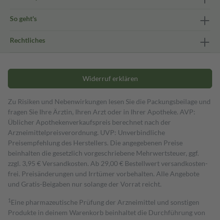
So geht's
Rechtliches
Widerruf erklären
Zu Risiken und Nebenwirkungen lesen Sie die Packungsbeilage und
fragen Sie Ihre Ärztin, Ihren Arzt oder in Ihrer Apotheke. AVP:
Üblicher Apothekenverkaufspreis berechnet nach der
Arzneimittelpreisverordnung. UVP: Unverbindliche
Preisempfehlung des Herstellers. Die angegebenen Preise
beinhalten die gesetzlich vorgeschriebene Mehrwertsteuer, ggf.
zzgl. 3,95 € Versandkosten. Ab 29,00 € Bestell­wert versand­kosten­
frei. Preisänderungen und Irrtümer vorbehalten. Alle Angebote
und Gratis-Beigaben nur solange der Vorrat reicht.
1
Eine pharmazeutische Prüfung der Arzneimittel und sonstigen
Produkte in deinem Warenkorb beinhaltet die Durchführung von