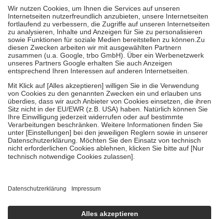
höchstens zehn Euro.
Es sind jedoch nie mehr als die tatsächlichen
Kosten der Leistung zu entrichten.
Diese Regeln gelten grundsätzlich auch für Online-Apotheken.
Bei Heilmitteln und häuslicher Krankenpflege beträgt die
Zuzahlung zehn Prozent der Kosten sowie zehn Euro je
Verordnung.
Um das Engagement der Versicherten für ihre eigene Gesundheit zu
stärken und die besondere Stellung der Familie zu unterstützen,
fallen
keine Zuzahlungen
an bei:
• Kindern und Jugendlichen bis zum vollendeten 18. Lebensjahr
mit Ausnahme der Fahrkosten
• Untersuchungen zur Vorsorge und Früherkennung, die von der
GKV getragen werden
• empfohlenen Schutzimpfungen
• Harn- und Blutteststreifen
Wir nutzen Trusted Shops als unabhängigen Dienstleister für die
Einholung von Bewertungen. Trusted Shops hat Maßnahmen
getroffen, um sicherzustellen, dass es sich um echte Bewertungen
handelt. Mehr Informationen findest du hier:
https://help.etrusted.com/hc/de/articles/4419944605341