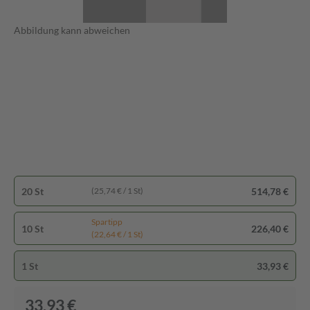
Abbildung kann abweichen
20 St
514,78 €
(25,74 € / 1 St)
Spartipp
10 St
226,40 €
(22,64 € / 1 St)
1 St
33,93 €
33,93 €