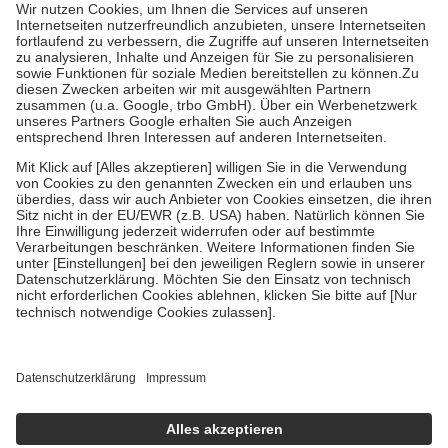
höchstens zehn Euro.
Es sind jedoch nie mehr als die tatsächlichen
Kosten der Leistung zu entrichten.
Diese Regeln gelten grundsätzlich auch für Online-Apotheken.
Bei Heilmitteln und häuslicher Krankenpflege beträgt die
Zuzahlung zehn Prozent der Kosten sowie zehn Euro je
Verordnung.
Um das Engagement der Versicherten für ihre eigene Gesundheit zu
stärken und die besondere Stellung der Familie zu unterstützen,
fallen
keine Zuzahlungen
an bei:
• Kindern und Jugendlichen bis zum vollendeten 18. Lebensjahr
mit Ausnahme der Fahrkosten
• Untersuchungen zur Vorsorge und Früherkennung, die von der
GKV getragen werden
• empfohlenen Schutzimpfungen
• Harn- und Blutteststreifen
Wir nutzen Trusted Shops als unabhängigen Dienstleister für die
Einholung von Bewertungen. Trusted Shops hat Maßnahmen
getroffen, um sicherzustellen, dass es sich um echte Bewertungen
handelt. Mehr Informationen findest du hier:
https://help.etrusted.com/hc/de/articles/4419944605341