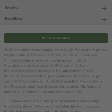
So geht's
Rechtliches
Widerruf erklären
Zu Risiken und Nebenwirkungen lesen Sie die Packungsbeilage und
fragen Sie Ihre Ärztin, Ihren Arzt oder in Ihrer Apotheke. AVP:
Üblicher Apothekenverkaufspreis berechnet nach der
Arzneimittelpreisverordnung. UVP: Unverbindliche
Preisempfehlung des Herstellers. Die angegebenen Preise
beinhalten die gesetzlich vorgeschriebene Mehrwertsteuer, ggf.
zzgl. 3,95 € Versandkosten. Ab 29,00 € Bestell­wert versand­kosten­
frei. Preisänderungen und Irrtümer vorbehalten. Alle Angebote
und Gratis-Beigaben nur solange der Vorrat reicht.
1
Eine pharmazeutische Prüfung der Arzneimittel und sonstigen
Produkte in deinem Warenkorb beinhaltet die Durchführung von
Wechselwirkungschecks und die Prüfung etwaiger