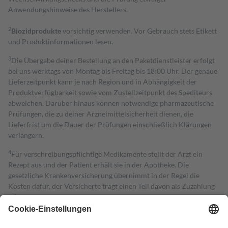
Anwendungshinweise des Herstellers.
2
Biozidprodukte
vorsichtig verwenden. Vor Gebrauch stets Etikett
und Produktinformationen lesen.
3
Die Übergabe deiner Bestellung an den Paketdienstleister erfolgt
bei uns werktags von Montag bis Freitag bis 18:00 Uhr. Der genaue
Lieferzeitpunkt kann je nach Region und in Abhängigkeit der
Produktverfügbarkeit sowie vom Zustellzeitpunkt des Spediteurs
abweichen. Darüber hinaus können notwendige pharmazeutische
Prüfungen, die zu deiner Arzneimittelsicherheit dienen, die
Lieferfrist um die Dauer der Prüfungen einschließlich Klärungen
verlängern.
4
Für verschreibungspflichtige Medikamente stellt der Arzt ein
Rezept aus und der Patient erhält sie in der Apotheke. Die
gesetzliche Krankenversicherung übernimmt in der Regel die
Kosten dafür, der Versicherte trägt einen Teil davon als Zuzahlung
mit.
Grundsätzlich leisten Mitglieder Zuzahlungen in Höhe von zehn
Prozent des Abgabepreises,
mindestens
jedoch
fünf Euro
und