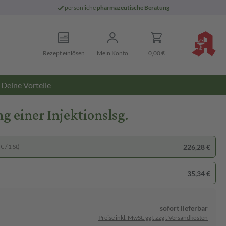
persönliche
pharmazeutische Beratung
Rezept einlösen
Mein Konto
0,00 €
Deine Vorteile
g einer Injektionslsg.
226,28 €
€ / 1 St)
35,34 €
sofort lieferbar
Preise inkl. MwSt. ggf. zzgl. Versandkosten