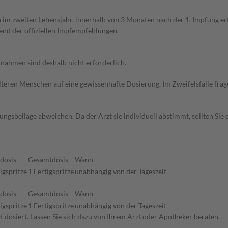
 im zweiten Lebensjahr, innerhalb von 3 Monaten nach der 1. Impfung er
nd der offiziellen Impfempfehlungen.
ahmen sind deshalb nicht erforderlich.
d älteren Menschen auf eine gewissenhafte Dosierung. Im Zweifelsfalle f
gsbeilage abweichen. Da der Arzt sie individuell abstimmt, sollten Si
ldosis
Gesamtdosis
Wann
igspritze
1 Fertigspritze
unabhängig von der Tageszeit
ldosis
Gesamtdosis
Wann
igspritze
1 Fertigspritze
unabhängig von der Tageszeit
 dosiert. Lassen Sie sich dazu von Ihrem Arzt oder Apotheker beraten.