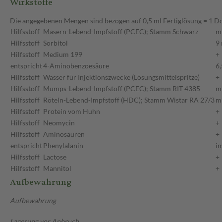
Wirkstoffe
Die angegebenen Mengen sind bezogen auf 0,5 ml Fertiglösung = 1 Do
Hilfsstoff
Masern-Lebend-Impfstoff (PCEC); Stamm Schwarz
m
Hilfsstoff
Sorbitol
9
Hilfsstoff
Medium 199
+
entspricht
4-Aminobenzoesäure
6
Hilfsstoff
Wasser für Injektionszwecke (Lösungsmittelspritze)
+
Hilfsstoff
Mumps-Lebend-Impfstoff (PCEC); Stamm RIT 4385
m
Hilfsstoff
Röteln-Lebend-Impfstoff (HDC); Stamm Wistar RA 27/3
m
Hilfsstoff
Protein vom Huhn
+
Hilfsstoff
Neomycin
+
Hilfsstoff
Aminosäuren
+
entspricht
Phenylalanin
i
Hilfsstoff
Lactose
+
Hilfsstoff
Mannitol
+
Aufbewahrung
Aufbewahrung
Lagerung vor Anbruch