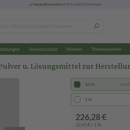
versandkostenfrei
ab 29 € und für E-Rezepte
letzungen
Sonnenschutz
Marken
Themenwelten
ulver u. Lösungsmittel zur Herstellun
10 St
(22,63 
1 St
226,28 €
22,63 € / 1 St