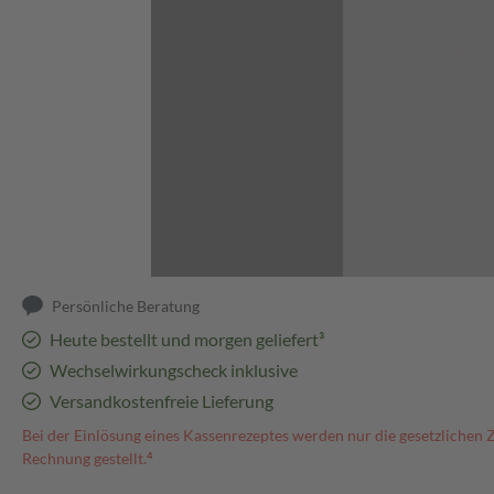
Abbildung kann abweichen
Persönliche Beratung
Heute bestellt und morgen geliefert³
Wechselwirkungscheck inklusive
Versandkostenfreie Lieferung
Bei der Einlösung eines Kassenrezeptes werden nur die gesetzlichen 
Rechnung gestellt.⁴