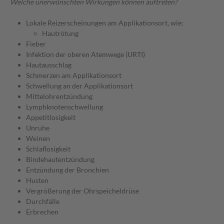
Welche unerwünschten Wirkungen können auftreten?
Lokale Reizerscheinungen am Applikationsort, wie:
Hautrötung
Fieber
Infektion der oberen Atemwege (URTI)
Hautausschlag
Schmerzen am Applikationsort
Schwellung an der Applikationsort
Mittelohrentzündung
Lymphknotenschwellung
Appetitlosigkeit
Unruhe
Weinen
Schlaflosigkeit
Bindehautentzündung
Entzündung der Bronchien
Husten
Vergrößerung der Ohrspeicheldrüse
Durchfälle
Erbrechen