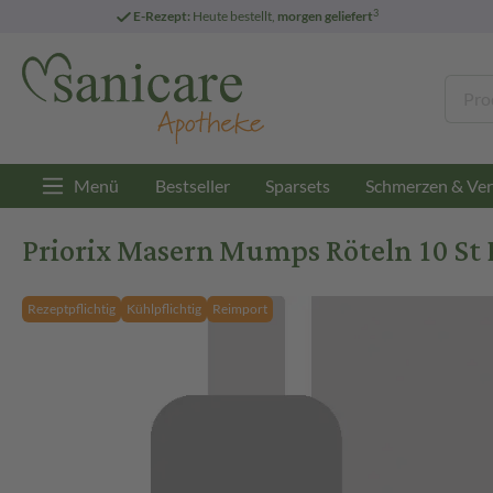
3
E-Rezept:
Heute bestellt,
morgen geliefert
Menü
Bestseller
Sparsets
Schmerzen & Ver
Priorix Masern Mumps Röteln 10 St P
Rezeptpflichtig
Kühlpflichtig
Reimport