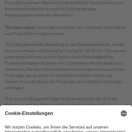
Produkte in deinem Warenkorb beinhaltet die Durchführung von
Wechselwirkungschecks und die Prüfung etwaiger
Anwendungshinweise des Herstellers.
2
Biozidprodukte
vorsichtig verwenden. Vor Gebrauch stets Etikett
und Produktinformationen lesen.
3
Die Übergabe deiner Bestellung an den Paketdienstleister erfolgt
bei uns werktags von Montag bis Freitag bis 18:00 Uhr. Der genaue
Lieferzeitpunkt kann je nach Region und in Abhängigkeit der
Produktverfügbarkeit sowie vom Zustellzeitpunkt des Spediteurs
abweichen. Darüber hinaus können notwendige pharmazeutische
Prüfungen, die zu deiner Arzneimittelsicherheit dienen, die
Lieferfrist um die Dauer der Prüfungen einschließlich Klärungen
verlängern.
4
Für verschreibungspflichtige Medikamente stellt der Arzt ein
Rezept aus und der Patient erhält sie in der Apotheke. Die
gesetzliche Krankenversicherung übernimmt in der Regel die
Kosten dafür, der Versicherte trägt einen Teil davon als Zuzahlung
mit.
Grundsätzlich leisten Mitglieder Zuzahlungen in Höhe von zehn