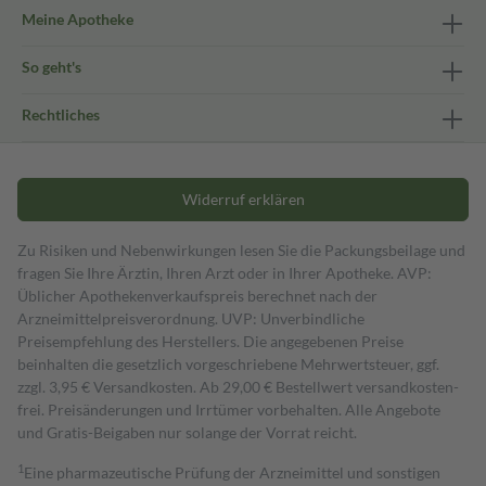
Meine Apotheke
So geht's
Rechtliches
Widerruf erklären
Zu Risiken und Nebenwirkungen lesen Sie die Packungsbeilage und
fragen Sie Ihre Ärztin, Ihren Arzt oder in Ihrer Apotheke. AVP:
Üblicher Apothekenverkaufspreis berechnet nach der
Arzneimittelpreisverordnung. UVP: Unverbindliche
Preisempfehlung des Herstellers. Die angegebenen Preise
beinhalten die gesetzlich vorgeschriebene Mehrwertsteuer, ggf.
zzgl. 3,95 € Versandkosten. Ab 29,00 € Bestell­wert versand­kosten­
frei. Preisänderungen und Irrtümer vorbehalten. Alle Angebote
und Gratis-Beigaben nur solange der Vorrat reicht.
1
Eine pharmazeutische Prüfung der Arzneimittel und sonstigen