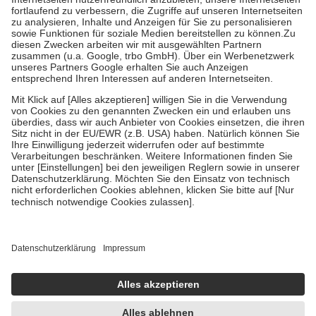
Prozent des Abgabepreises,
mindestens
jedoch
fünf Euro
und
höchstens zehn Euro.
Es sind jedoch nie mehr als die tatsächlichen
Kosten der Leistung zu entrichten.
Diese Regeln gelten grundsätzlich auch für Online-Apotheken.
Bei Heilmitteln und häuslicher Krankenpflege beträgt die
Zuzahlung zehn Prozent der Kosten sowie zehn Euro je
Verordnung.
Um das Engagement der Versicherten für ihre eigene Gesundheit zu
stärken und die besondere Stellung der Familie zu unterstützen,
fallen
keine Zuzahlungen
an bei:
• Kindern und Jugendlichen bis zum vollendeten 18. Lebensjahr
mit Ausnahme der Fahrkosten
• Untersuchungen zur Vorsorge und Früherkennung, die von der
GKV getragen werden
• empfohlenen Schutzimpfungen
• Harn- und Blutteststreifen
Wir nutzen Trusted Shops als unabhängigen Dienstleister für die
Einholung von Bewertungen. Trusted Shops hat Maßnahmen
getroffen, um sicherzustellen, dass es sich um echte Bewertungen
handelt. Mehr Informationen findest du hier: