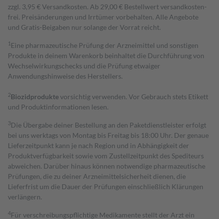
zzgl. 3,95 € Versandkosten. Ab 29,00 € Bestell­wert versand­kosten­
frei. Preisänderungen und Irrtümer vorbehalten. Alle Angebote
und Gratis-Beigaben nur solange der Vorrat reicht.
1
Eine pharmazeutische Prüfung der Arzneimittel und sonstigen
Produkte in deinem Warenkorb beinhaltet die Durchführung von
Wechselwirkungschecks und die Prüfung etwaiger
Anwendungshinweise des Herstellers.
2
Biozidprodukte
vorsichtig verwenden. Vor Gebrauch stets Etikett
und Produktinformationen lesen.
3
Die Übergabe deiner Bestellung an den Paketdienstleister erfolgt
bei uns werktags von Montag bis Freitag bis 18:00 Uhr. Der genaue
Lieferzeitpunkt kann je nach Region und in Abhängigkeit der
Produktverfügbarkeit sowie vom Zustellzeitpunkt des Spediteurs
abweichen. Darüber hinaus können notwendige pharmazeutische
Prüfungen, die zu deiner Arzneimittelsicherheit dienen, die
Lieferfrist um die Dauer der Prüfungen einschließlich Klärungen
verlängern.
4
Für verschreibungspflichtige Medikamente stellt der Arzt ein