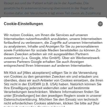
Rezept aus und der Patient erhält sie in der Apotheke. Die
gesetzliche Krankenversicherung übernimmt in der Regel die
Kosten dafür, der Versicherte trägt einen Teil davon als Zuzahlung
mit.
Grundsätzlich leisten Mitglieder Zuzahlungen in Höhe von zehn
Prozent des Abgabepreises,
mindestens
jedoch
fünf Euro
und
höchstens zehn Euro.
Es sind jedoch nie mehr als die tatsächlichen
Kosten der Leistung zu entrichten.
Diese Regeln gelten grundsätzlich auch für Online-Apotheken.
Bei Heilmitteln und häuslicher Krankenpflege beträgt die
Zuzahlung zehn Prozent der Kosten sowie zehn Euro je
Verordnung.
Um das Engagement der Versicherten für ihre eigene Gesundheit zu
stärken und die besondere Stellung der Familie zu unterstützen,
fallen
keine Zuzahlungen
an bei:
• Kindern und Jugendlichen bis zum vollendeten 18. Lebensjahr
mit Ausnahme der Fahrkosten
• Untersuchungen zur Vorsorge und Früherkennung, die von der
GKV getragen werden
• empfohlenen Schutzimpfungen
• Harn- und Blutteststreifen