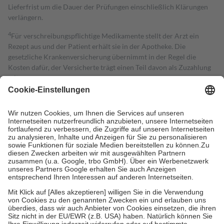
Lieferfrist um die Dauer der Prüfungen einschließlich Klärungen
verlängern.
4
Für verschreibungspflichtige Medikamente stellt der Arzt ein
Rezept aus und der Patient erhält sie in der Apotheke. Die
gesetzliche Krankenversicherung übernimmt in der Regel die
Kosten dafür, der Versicherte trägt einen Teil davon als Zuzahlung
mit.
Grundsätzlich leisten Mitglieder Zuzahlungen in Höhe von zehn
Prozent des Abgabepreises,
mindestens
jedoch
fünf Euro
und
höchstens zehn Euro.
Es sind jedoch nie mehr als die tatsächlichen
Kosten der Leistung zu entrichten.
Diese Regeln gelten grundsätzlich auch für Online-Apotheken.
Bei Heilmitteln und häuslicher Krankenpflege beträgt die
Zuzahlung zehn Prozent der Kosten sowie zehn Euro je
Verordnung.
Um das Engagement der Versicherten für ihre eigene Gesundheit zu
stärken und die besondere Stellung der Familie zu unterstützen,
fallen
keine Zuzahlungen
an bei:
• Kindern und Jugendlichen bis zum vollendeten 18. Lebensjahr
mit Ausnahme der Fahrkosten