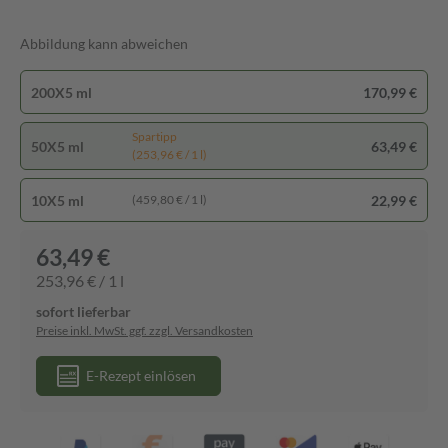
Abbildung kann abweichen
200X5 ml
170,99 €
Spartipp
50X5 ml
63,49 €
(253,96 € / 1 l)
10X5 ml
22,99 €
(459,80 € / 1 l)
63,49 €
253,96 € / 1 l
sofort lieferbar
Preise inkl. MwSt. ggf. zzgl. Versandkosten
E-Rezept einlösen