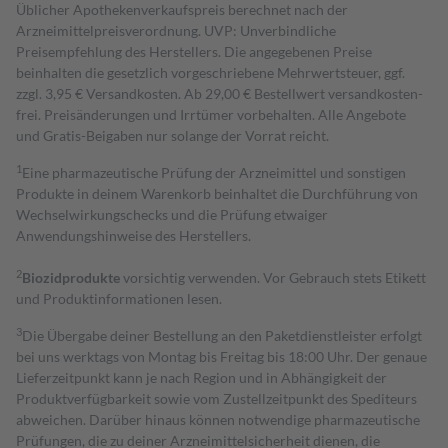
Üblicher Apothekenverkaufspreis berechnet nach der
Arzneimittelpreisverordnung. UVP: Unverbindliche
Preisempfehlung des Herstellers. Die angegebenen Preise
beinhalten die gesetzlich vorgeschriebene Mehrwertsteuer, ggf.
zzgl. 3,95 € Versandkosten. Ab 29,00 € Bestell­wert versand­kosten­
frei. Preisänderungen und Irrtümer vorbehalten. Alle Angebote
und Gratis-Beigaben nur solange der Vorrat reicht.
1
Eine pharmazeutische Prüfung der Arzneimittel und sonstigen
Produkte in deinem Warenkorb beinhaltet die Durchführung von
Wechselwirkungschecks und die Prüfung etwaiger
Anwendungshinweise des Herstellers.
2
Biozidprodukte
vorsichtig verwenden. Vor Gebrauch stets Etikett
und Produktinformationen lesen.
3
Die Übergabe deiner Bestellung an den Paketdienstleister erfolgt
bei uns werktags von Montag bis Freitag bis 18:00 Uhr. Der genaue
Lieferzeitpunkt kann je nach Region und in Abhängigkeit der
Produktverfügbarkeit sowie vom Zustellzeitpunkt des Spediteurs
abweichen. Darüber hinaus können notwendige pharmazeutische
Prüfungen, die zu deiner Arzneimittelsicherheit dienen, die