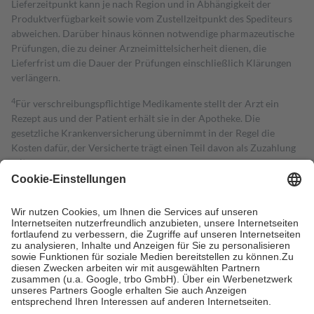
Lieferzeitpunkt kann je nach Region und in Abhängigkeit der
Produktverfügbarkeit sowie vom Zustellzeitpunkt des Spediteurs
abweichen. Darüber hinaus können notwendige pharmazeutische
Prüfungen, die zu deiner Arzneimittelsicherheit dienen, die
Lieferfrist um die Dauer der Prüfungen einschließlich Klärungen
verlängern.
4
Für verschreibungspflichtige Medikamente stellt der Arzt ein
Rezept aus und der Patient erhält sie in der Apotheke. Die
gesetzliche Krankenversicherung übernimmt in der Regel die
Kosten dafür, der Versicherte trägt einen Teil davon als Zuzahlung
mit.
Grundsätzlich leisten Mitglieder Zuzahlungen in Höhe von zehn
Prozent des Abgabepreises,
mindestens
jedoch
fünf Euro
und
höchstens zehn Euro.
Es sind jedoch nie mehr als die tatsächlichen
Kosten der Leistung zu entrichten.
Diese Regeln gelten grundsätzlich auch für Online-Apotheken.
Bei Heilmitteln und häuslicher Krankenpflege beträgt die
Zuzahlung zehn Prozent der Kosten sowie zehn Euro je
Verordnung.
Um das Engagement der Versicherten für ihre eigene Gesundheit zu
stärken und die besondere Stellung der Familie zu unterstützen,