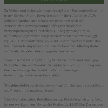
Zu Risiken und Nebenwirkungen lesen Sie die Packungsbeilage und
fragen Sie Ihre Ärztin, Ihren Arzt oder in Ihrer Apotheke. AVP:
Üblicher Apothekenverkaufspreis berechnet nach der
Arzneimittelpreisverordnung. UVP: Unverbindliche
Preisempfehlung des Herstellers. Die angegebenen Preise
beinhalten die gesetzlich vorgeschriebene Mehrwertsteuer, ggf.
zzgl. 3,95 € Versandkosten. Ab 29,00 € Bestell­wert versand­kosten­
frei. Preisänderungen und Irrtümer vorbehalten. Alle Angebote
und Gratis-Beigaben nur solange der Vorrat reicht.
1
Eine pharmazeutische Prüfung der Arzneimittel und sonstigen
Produkte in deinem Warenkorb beinhaltet die Durchführung von
Wechselwirkungschecks und die Prüfung etwaiger
Anwendungshinweise des Herstellers.
2
Biozidprodukte
vorsichtig verwenden. Vor Gebrauch stets Etikett
und Produktinformationen lesen.
3
Die Übergabe deiner Bestellung an den Paketdienstleister erfolgt
bei uns werktags von Montag bis Freitag bis 18:00 Uhr. Der genaue