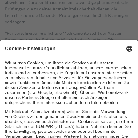
abweichen. Darüber hinaus können notwendige pharmazeutische
Prüfungen, die zu deiner Arzneimittelsicherheit dienen, die
Lieferfrist um die Dauer der Prüfungen einschließlich Klärungen
verlängern.
4
Für verschreibungspflichtige Medikamente stellt der Arzt ein
Rezept aus und der Patient erhält sie in der Apotheke. Die
gesetzliche Krankenversicherung übernimmt in der Regel die
Kosten dafür, der Versicherte trägt einen Teil davon als Zuzahlung
mit.
Grundsätzlich leisten Mitglieder Zuzahlungen in Höhe von zehn
Prozent des Abgabepreises,
mindestens
jedoch
fünf Euro
und
höchstens zehn Euro.
Es sind jedoch nie mehr als die tatsächlichen
Kosten der Leistung zu entrichten.
Diese Regeln gelten grundsätzlich auch für Online-Apotheken.
Bei Heilmitteln und häuslicher Krankenpflege beträgt die
Zuzahlung zehn Prozent der Kosten sowie zehn Euro je
Verordnung.
Um das Engagement der Versicherten für ihre eigene Gesundheit zu
stärken und die besondere Stellung der Familie zu unterstützen,
fallen
keine Zuzahlungen
an bei:
• Kindern und Jugendlichen bis zum vollendeten 18. Lebensjahr