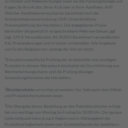
Zu Risiken und Nebenwirkungen lesen Sie die Packungsbeilage und
fragen Sie Ihre Ärztin, Ihren Arzt oder in Ihrer Apotheke. AVP:
Üblicher Apothekenverkaufspreis berechnet nach der
Arzneimittelpreisverordnung. UVP: Unverbindliche
Preisempfehlung des Herstellers. Die angegebenen Preise
beinhalten die gesetzlich vorgeschriebene Mehrwertsteuer, ggf.
zzgl. 3,95 € Versandkosten. Ab 29,00 € Bestell­wert versand­kosten­
frei. Preisänderungen und Irrtümer vorbehalten. Alle Angebote
und Gratis-Beigaben nur solange der Vorrat reicht.
1
Eine pharmazeutische Prüfung der Arzneimittel und sonstigen
Produkte in deinem Warenkorb beinhaltet die Durchführung von
Wechselwirkungschecks und die Prüfung etwaiger
Anwendungshinweise des Herstellers.
2
Biozidprodukte
vorsichtig verwenden. Vor Gebrauch stets Etikett
und Produktinformationen lesen.
3
Die Übergabe deiner Bestellung an den Paketdienstleister erfolgt
bei uns werktags von Montag bis Freitag bis 18:00 Uhr. Der genaue
Lieferzeitpunkt kann je nach Region und in Abhängigkeit der
Produktverfügbarkeit sowie vom Zustellzeitpunkt des Spediteurs