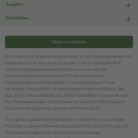
So geht's
Rechtliches
Widerruf erklären
Zu Risiken und Nebenwirkungen lesen Sie die Packungsbeilage und
fragen Sie Ihre Ärztin, Ihren Arzt oder in Ihrer Apotheke. AVP:
Üblicher Apothekenverkaufspreis berechnet nach der
Arzneimittelpreisverordnung. UVP: Unverbindliche
Preisempfehlung des Herstellers. Die angegebenen Preise
beinhalten die gesetzlich vorgeschriebene Mehrwertsteuer, ggf.
zzgl. 3,95 € Versandkosten. Ab 29,00 € Bestell­wert versand­kosten­
frei. Preisänderungen und Irrtümer vorbehalten. Alle Angebote
und Gratis-Beigaben nur solange der Vorrat reicht.
1
Eine pharmazeutische Prüfung der Arzneimittel und sonstigen
Produkte in deinem Warenkorb beinhaltet die Durchführung von
Wechselwirkungschecks und die Prüfung etwaiger