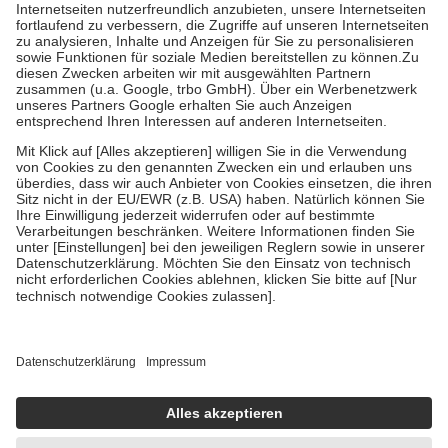
Kosten der Leistung zu entrichten.
Diese Regeln gelten grundsätzlich auch für Online-Apotheken.
Bei Heilmitteln und häuslicher Krankenpflege beträgt die
Zuzahlung zehn Prozent der Kosten sowie zehn Euro je
Verordnung.
Um das Engagement der Versicherten für ihre eigene Gesundheit zu
stärken und die besondere Stellung der Familie zu unterstützen,
fallen
keine Zuzahlungen
an bei:
• Kindern und Jugendlichen bis zum vollendeten 18. Lebensjahr
mit Ausnahme der Fahrkosten
• Untersuchungen zur Vorsorge und Früherkennung, die von der
GKV getragen werden
• empfohlenen Schutzimpfungen
• Harn- und Blutteststreifen
Wir nutzen Trusted Shops als unabhängigen Dienstleister für die
Einholung von Bewertungen. Trusted Shops hat Maßnahmen
getroffen, um sicherzustellen, dass es sich um echte Bewertungen
handelt. Mehr Informationen findest du hier:
https://help.etrusted.com/hc/de/articles/4419944605341
Einige Bilder und Inhalte wurden unter Zuhilfenahme künstlicher