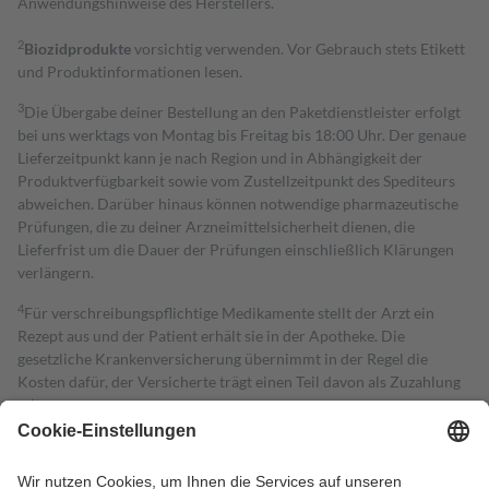
Anwendungshinweise des Herstellers.
2
Biozidprodukte
vorsichtig verwenden. Vor Gebrauch stets Etikett
und Produktinformationen lesen.
3
Die Übergabe deiner Bestellung an den Paketdienstleister erfolgt
bei uns werktags von Montag bis Freitag bis 18:00 Uhr. Der genaue
Lieferzeitpunkt kann je nach Region und in Abhängigkeit der
Produktverfügbarkeit sowie vom Zustellzeitpunkt des Spediteurs
abweichen. Darüber hinaus können notwendige pharmazeutische
Prüfungen, die zu deiner Arzneimittelsicherheit dienen, die
Lieferfrist um die Dauer der Prüfungen einschließlich Klärungen
verlängern.
4
Für verschreibungspflichtige Medikamente stellt der Arzt ein
Rezept aus und der Patient erhält sie in der Apotheke. Die
gesetzliche Krankenversicherung übernimmt in der Regel die
Kosten dafür, der Versicherte trägt einen Teil davon als Zuzahlung
mit.
Grundsätzlich leisten Mitglieder Zuzahlungen in Höhe von zehn
Prozent des Abgabepreises,
mindestens
jedoch
fünf Euro
und
höchstens zehn Euro.
Es sind jedoch nie mehr als die tatsächlichen