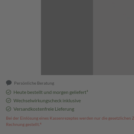
Abbildung kann abweichen
Persönliche Beratung
Heute bestellt und morgen geliefert³
Wechselwirkungscheck inklusive
Versandkostenfreie Lieferung
Bei der Einlösung eines Kassenrezeptes werden nur die gesetzlichen 
Rechnung gestellt.⁴