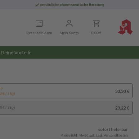
persönliche
pharmazeutische Beratung
Rezept einlösen
Mein Konto
0,00 €
Deine Vorteile
pp
33,30 €
 € / 1 kg)
23,22 €
 € / 1 kg)
sofort lieferbar
Preise inkl. MwSt. ggf. zzgl. Versandkosten