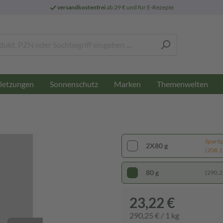
versandkostenfrei
ab 29 € und für E-Rezepte
letzungen
Sonnenschutz
Marken
Themenwelten
Sparti
2X80 g
(208,13
80 g
(290,25
23,22 €
290,25 € / 1 kg