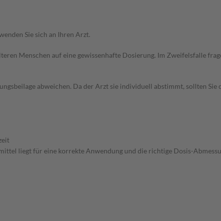
wenden Sie sich an Ihren Arzt.
d älteren Menschen auf eine gewissenhafte Dosierung. Im Zweifelsfalle f
gsbeilage abweichen. Da der Arzt sie individuell abstimmt, sollten Si
eit
ttel liegt für eine korrekte Anwendung und die richtige Dosis-Abmessung