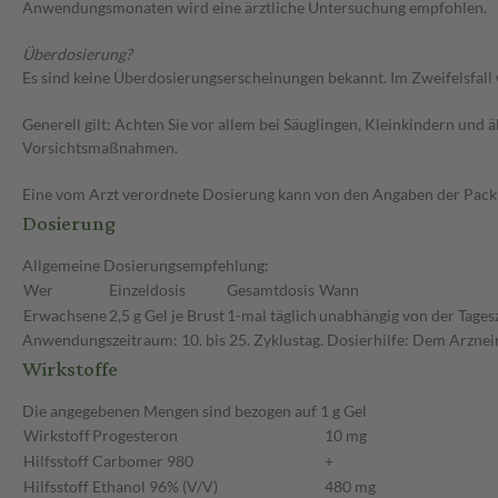
Anwendungsmonaten wird eine ärztliche Untersuchung empfohlen.
Überdosierung?
Es sind keine Überdosierungserscheinungen bekannt. Im Zweifelsfall 
Generell gilt: Achten Sie vor allem bei Säuglingen, Kleinkindern un
Vorsichtsmaßnahmen.
Eine vom Arzt verordnete Dosierung kann von den Angaben der Packun
Dosierung
Allgemeine Dosierungsempfehlung:
Wer
Einzeldosis
Gesamtdosis
Wann
Erwachsene
2,5 g Gel je Brust
1-mal täglich
unabhängig von der Tagesz
Anwendungszeitraum: 10. bis 25. Zyklustag. Dosierhilfe: Dem Arzneimi
Wirkstoffe
Die angegebenen Mengen sind bezogen auf 1 g Gel
Wirkstoff
Progesteron
10 mg
Hilfsstoff
Carbomer 980
+
Hilfsstoff
Ethanol 96% (V/V)
480 mg