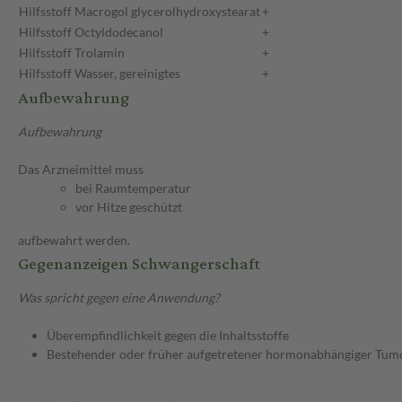
Hilfsstoff
Macrogol glycerolhydroxystearat
+
Hilfsstoff
Octyldodecanol
+
Hilfsstoff
Trolamin
+
Hilfsstoff
Wasser, gereinigtes
+
Aufbewahrung
Aufbewahrung
Das Arzneimittel muss
bei Raumtemperatur
vor Hitze geschützt
aufbewahrt werden.
Gegenanzeigen Schwangerschaft
Was spricht gegen eine Anwendung?
Überempfindlichkeit gegen die Inhaltsstoffe
Bestehender oder früher aufgetretener hormonabhängiger Tumo