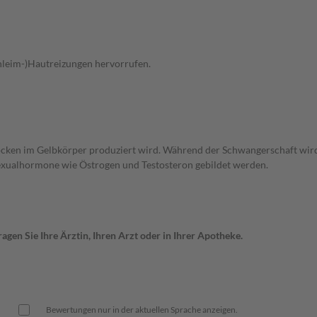
chleim-)Hautreizungen hervorrufen.
töcken im Gelbkörper produziert wird. Während der Schwangerschaft wird
exualhormone wie Östrogen und Testosteron gebildet werden.
gen Sie Ihre Ärztin, Ihren Arzt oder in Ihrer Apotheke.
Bewertungen nur in der aktuellen Sprache anzeigen.