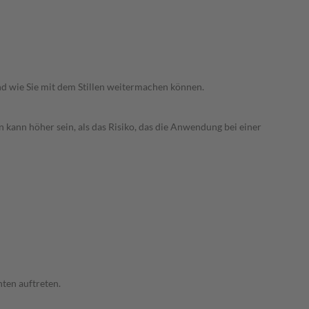
nd wie Sie mit dem Stillen weitermachen können.
 kann höher sein, als das Risiko, das die Anwendung bei einer
ten auftreten.