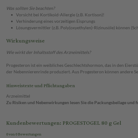
Was sollten Sie beachten?
Vorsicht bei Kortikoid-Allergie (z.B. Kortison)!
Verhinderung eines vorzeitigen Eisprungs
Lösungsvermittler (z.B. Poly(oxyethylen)-Rizinusöle) können (S
Wirkungsweise
Wie wirkt der Inhaltsstoff des Arzneimittels?
Progesteron ist ein weibliches Geschlechtshormon, das in den Eiers
der Nebennierenrinde produziert. Aus Progesteron können andere S
Hinweistexte und Pflichtangaben
Arzneimittel
Zu Risiken und Nebenwirkungen lesen Sie die Packungsbeilage und fra
Kundenbewertungen: PROGESTOGEL 80 g Gel
0 von 0 Bewertungen