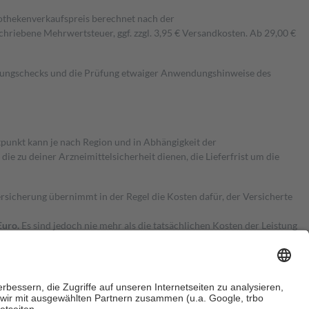
pothekenverkaufspreis berechnet nach der
hriebene Mehrwertsteuer, ggf. zzgl. 3,95 € Versandkosten. Ab 29,00 €
kungschecks und die Prüfung etwaiger Anwendungshinweise des
itpunkt kann je nach Region und in Abhängigkeit der
 zu deiner Arzneimittelsicherheit dienen, die Lieferfrist um die
ersicherung übernimmt in der Regel die Kosten dafür, der Versicherte
Euro.
Es sind jedoch nie mehr als die tatsächlichen Kosten der Leistung
e Zuzahlungen
an bei: