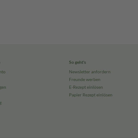
e
So geht's
nto
Newsletter anfordern
Freunde werben
gen
E-Rezept einlösen
Papier Rezept einlösen
g