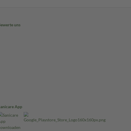
Bewerte uns
Sanicare App