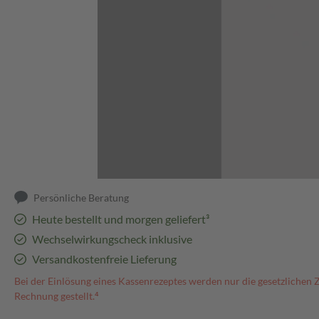
Abbildung kann abweichen
Persönliche Beratung
Heute bestellt und morgen geliefert³
Wechselwirkungscheck inklusive
Versandkostenfreie Lieferung
Bei der Einlösung eines Kassenrezeptes werden nur die gesetzlichen 
Rechnung gestellt.⁴