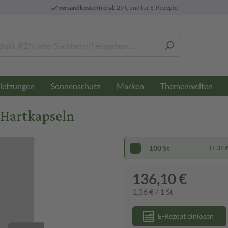
versandkostenfrei
ab 29 € und für E-Rezepte
letzungen
Sonnenschutz
Marken
Themenwelten
 Hartkapseln
100 St
(1,36 € 
136,10 €
1,36 € / 1 St
E-Rezept einlösen