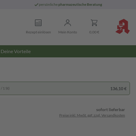
persönliche
pharmazeutische Beratung
Rezept einlösen
Mein Konto
0,00 €
Deine Vorteile
136,10 €
/ 1 St)
sofort lieferbar
Preise inkl. MwSt. ggf. zzgl. Versandkosten