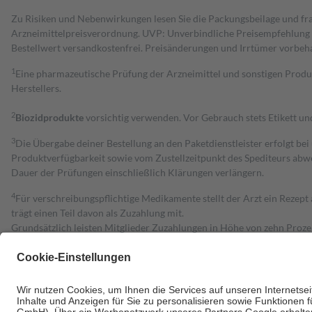
Zu Risiken und Nebenwirkungen lesen Sie die Packungsbeilage und fra
Arzneimittelpreisverordnung. UVP: Unverbindliche Preisempfehlung de
Bestell­wert versand­kosten­frei. Preisänderungen und Irrtümer vorbeh
1
Eine pharmazeutische Prüfung der Arzneimittel und sonstigen Pro
Herstellers.
2
Biozidprodukte
vorsichtig verwenden. Vor Gebrauch stets Etikett u
3
Die Übergabe deiner Bestellung an den Paketdienstleister erfolgt bei
Produktverfügbarkeit sowie vom Zustellzeitpunkt des Spediteurs abwe
Dauer der Prüfungen einschließlich Klärungen verlängern.
4
Für verschreibungspflichtige Medikamente stellt der Arzt ein Rezept 
trägt einen Teil davon als Zuzahlung mit.
Grundsätzlich leisten Mitglieder Zuzahlungen in Höhe von zehn Proz
zu entrichten.
Diese Regeln gelten grundsätzlich auch für Online-Apotheken.
Bei Heilmitteln und häuslicher Krankenpflege beträgt die Zuzahlung 
Um das Engagement der Versicherten für ihre eigene Gesundheit zu stä
• Kindern und Jugendlichen bis zum vollendeten 18. Lebensjahr mit