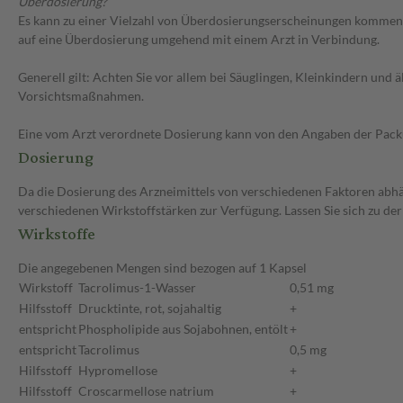
Überdosierung?
Es kann zu einer Vielzahl von Überdosierungserscheinungen kommen, 
auf eine Überdosierung umgehend mit einem Arzt in Verbindung.
Generell gilt: Achten Sie vor allem bei Säuglingen, Kleinkindern un
Vorsichtsmaßnahmen.
Eine vom Arzt verordnete Dosierung kann von den Angaben der Packun
Dosierung
Da die Dosierung des Arzneimittels von verschiedenen Faktoren abhäng
verschiedenen Wirkstoffstärken zur Verfügung. Lassen Sie sich zu de
Wirkstoffe
Die angegebenen Mengen sind bezogen auf 1 Kapsel
Wirkstoff
Tacrolimus-1-Wasser
0,51 mg
Hilfsstoff
Drucktinte, rot, sojahaltig
+
entspricht
Phospholipide aus Sojabohnen, entölt
+
entspricht
Tacrolimus
0,5 mg
Hilfsstoff
Hypromellose
+
Hilfsstoff
Croscarmellose natrium
+