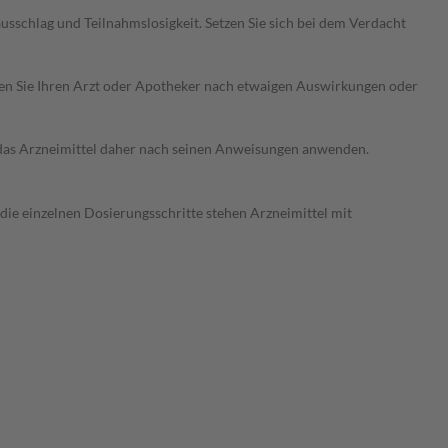
sschlag und Teilnahmslosigkeit. Setzen Sie sich bei dem Verdacht
ragen Sie Ihren Arzt oder Apotheker nach etwaigen Auswirkungen oder
e das Arzneimittel daher nach seinen Anweisungen anwenden.
 die einzelnen Dosierungsschritte stehen Arzneimittel mit