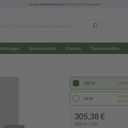
versandkostenfrei
ab 29 € und für E-Rezepte
letzungen
Sonnenschutz
Marken
Themenwelten
100 St
(3,05 € 
Sparti
50 St
(2,38 € 
305,38 €
3,05 € / 1 St