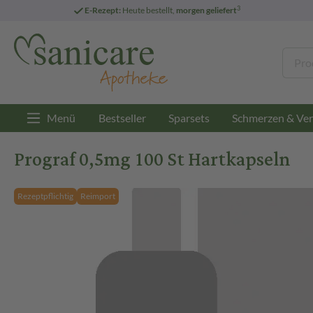
3
E-Rezept:
Heute bestellt,
morgen geliefert
Menü
Bestseller
Sparsets
Schmerzen & Ver
Prograf 0,5mg 100 St Hartkapseln
Rezeptpflichtig
Reimport