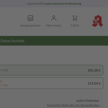
persönliche
pharmazeutische Beratung
Rezept einlösen
Mein Konto
0,00 €
Deine Vorteile
305,38 €
/ 1 St)
pp
119,04 €
/ 1 St)
sofort lieferbar
Preise inkl. MwSt. ggf. zzgl. Versandkosten