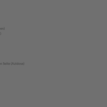
en)
)
 Seite (Azidose)