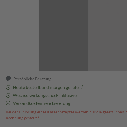
Abbildung kann abweichen
Persönliche Beratung
Heute bestellt und morgen geliefert³
Wechselwirkungscheck inklusive
Versandkostenfreie Lieferung
Bei der Einlösung eines Kassenrezeptes werden nur die gesetzlichen 
Rechnung gestellt.⁴