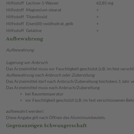
Hilfsstoff
Lactose-1-Wasser
62,85 mg
Hilfsstoff
Magnesium stearat
+
Hilfsstoff
Titandioxid
+
Hilfsstoff
Eisen(III)-oxidhydrat, gelb
+
Hilfsstoff
Gelatine
+
Aufbewahrung
Aufbewahrung
Lagerung vor Anbruch
Das Arzneimittel muss vor Feuchtigkeit geschützt (z.B. im fest versc
Aufbewahrung nach Anbruch oder Zubereitung
Das Arzneimittel darf nach Anbruch/Zubereitung höchstens 1 Jahr 
Das Arzneimittel muss nach Anbruch/Zubereitung
bei Raumtemperatur
vor Feuchtigkeit geschützt (z.B. im fest verschlossenen Behä
aufbewahrt werden!
Diese Angabe gilt nach Öffnen des Aluminiumbeutels.
Gegenanzeigen Schwangerschaft