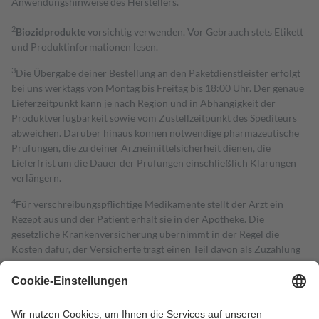
Anwendungshinweise des Herstellers.
2
Biozidprodukte
vorsichtig verwenden. Vor Gebrauch stets Etikett
und Produktinformationen lesen.
3
Die Übergabe deiner Bestellung an den Paketdienstleister erfolgt
bei uns werktags von Montag bis Freitag bis 18:00 Uhr. Der genaue
Lieferzeitpunkt kann je nach Region und in Abhängigkeit der
Produktverfügbarkeit sowie vom Zustellzeitpunkt des Spediteurs
abweichen. Darüber hinaus können notwendige pharmazeutische
Prüfungen, die zu deiner Arzneimittelsicherheit dienen, die
Lieferfrist um die Dauer der Prüfungen einschließlich Klärungen
verlängern.
4
Für verschreibungspflichtige Medikamente stellt der Arzt ein
Rezept aus und der Patient erhält sie in der Apotheke. Die
gesetzliche Krankenversicherung übernimmt in der Regel die
Kosten dafür, der Versicherte trägt einen Teil davon als Zuzahlung
mit.
Grundsätzlich leisten Mitglieder Zuzahlungen in Höhe von zehn
Prozent des Abgabepreises,
mindestens
jedoch
fünf Euro
und
höchstens zehn Euro.
Es sind jedoch nie mehr als die tatsächlichen