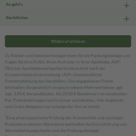
So geht's
Rechtliches
Widerruf erklären
Zu Risiken und Nebenwirkungen lesen Sie die Packungsbeilage und
fragen Sie Ihre Ärztin, Ihren Arzt oder in Ihrer Apotheke. AVP:
Üblicher Apothekenverkaufspreis berechnet nach der
Arzneimittelpreisverordnung. UVP: Unverbindliche
Preisempfehlung des Herstellers. Die angegebenen Preise
beinhalten die gesetzlich vorgeschriebene Mehrwertsteuer, ggf.
zzgl. 3,95 € Versandkosten. Ab 29,00 € Bestell­wert versand­kosten­
frei. Preisänderungen und Irrtümer vorbehalten. Alle Angebote
und Gratis-Beigaben nur solange der Vorrat reicht.
1
Eine pharmazeutische Prüfung der Arzneimittel und sonstigen
Produkte in deinem Warenkorb beinhaltet die Durchführung von
Wechselwirkungschecks und die Prüfung etwaiger