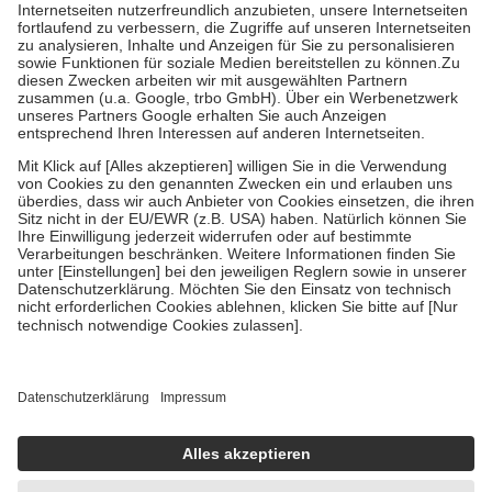
Kosten der Leistung zu entrichten.
Diese Regeln gelten grundsätzlich auch für Online-Apotheken.
Bei Heilmitteln und häuslicher Krankenpflege beträgt die
Zuzahlung zehn Prozent der Kosten sowie zehn Euro je
Verordnung.
Um das Engagement der Versicherten für ihre eigene Gesundheit zu
stärken und die besondere Stellung der Familie zu unterstützen,
fallen
keine Zuzahlungen
an bei:
• Kindern und Jugendlichen bis zum vollendeten 18. Lebensjahr
mit Ausnahme der Fahrkosten
• Untersuchungen zur Vorsorge und Früherkennung, die von der
GKV getragen werden
• empfohlenen Schutzimpfungen
• Harn- und Blutteststreifen
Wir nutzen Trusted Shops als unabhängigen Dienstleister für die
Einholung von Bewertungen. Trusted Shops hat Maßnahmen
getroffen, um sicherzustellen, dass es sich um echte Bewertungen
handelt. Mehr Informationen findest du hier:
https://help.etrusted.com/hc/de/articles/4419944605341
Einige Bilder und Inhalte wurden unter Zuhilfenahme künstlicher