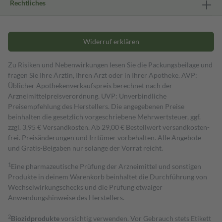
Rechtliches
Widerruf erklären
Zu Risiken und Nebenwirkungen lesen Sie die Packungsbeilage und
fragen Sie Ihre Ärztin, Ihren Arzt oder in Ihrer Apotheke. AVP:
Üblicher Apothekenverkaufspreis berechnet nach der
Arzneimittelpreisverordnung. UVP: Unverbindliche
Preisempfehlung des Herstellers. Die angegebenen Preise
beinhalten die gesetzlich vorgeschriebene Mehrwertsteuer, ggf.
zzgl. 3,95 € Versandkosten. Ab 29,00 € Bestell­wert versand­kosten­
frei. Preisänderungen und Irrtümer vorbehalten. Alle Angebote
und Gratis-Beigaben nur solange der Vorrat reicht.
1
Eine pharmazeutische Prüfung der Arzneimittel und sonstigen
Produkte in deinem Warenkorb beinhaltet die Durchführung von
Wechselwirkungschecks und die Prüfung etwaiger
Anwendungshinweise des Herstellers.
2
Biozidprodukte
vorsichtig verwenden. Vor Gebrauch stets Etikett