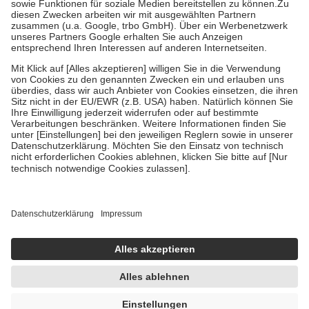
Zuzahlung zehn Prozent der Kosten sowie zehn Euro je
Verordnung.
Um das Engagement der Versicherten für ihre eigene Gesundheit zu
stärken und die besondere Stellung der Familie zu unterstützen,
fallen
keine Zuzahlungen
an bei:
• Kindern und Jugendlichen bis zum vollendeten 18. Lebensjahr
mit Ausnahme der Fahrkosten
• Untersuchungen zur Vorsorge und Früherkennung, die von der
GKV getragen werden
• empfohlenen Schutzimpfungen
• Harn- und Blutteststreifen
Wir nutzen Trusted Shops als unabhängigen Dienstleister für die
Einholung von Bewertungen. Trusted Shops hat Maßnahmen
getroffen, um sicherzustellen, dass es sich um echte Bewertungen
handelt. Mehr Informationen findest du hier:
https://help.etrusted.com/hc/de/articles/4419944605341
Einige Bilder und Inhalte wurden unter Zuhilfenahme künstlicher
Intelligenz erstellt.