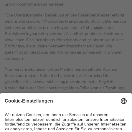
und Produktinformationen lesen.
3
Die Übergabe deiner Bestellung an den Paketdienstleister erfolgt
bei uns werktags von Montag bis Freitag bis 18:00 Uhr. Der genaue
Lieferzeitpunkt kann je nach Region und in Abhängigkeit der
Produktverfügbarkeit sowie vom Zustellzeitpunkt des Spediteurs
abweichen. Darüber hinaus können notwendige pharmazeutische
Prüfungen, die zu deiner Arzneimittelsicherheit dienen, die
Lieferfrist um die Dauer der Prüfungen einschließlich Klärungen
verlängern.
4
Für verschreibungspflichtige Medikamente stellt der Arzt ein
Rezept aus und der Patient erhält sie in der Apotheke. Die
gesetzliche Krankenversicherung übernimmt in der Regel die
Kosten dafür, der Versicherte trägt einen Teil davon als Zuzahlung
mit.
Grundsätzlich leisten Mitglieder Zuzahlungen in Höhe von zehn
Prozent des Abgabepreises,
mindestens
jedoch
fünf Euro
und
höchstens zehn Euro.
Es sind jedoch nie mehr als die tatsächlichen
Kosten der Leistung zu entrichten.
Diese Regeln gelten grundsätzlich auch für Online-Apotheken.
Bei Heilmitteln und häuslicher Krankenpflege beträgt die