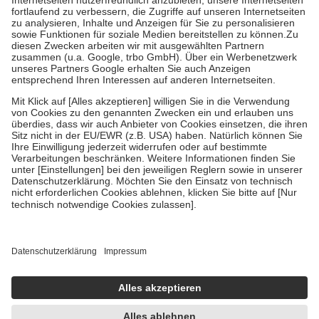
Diese Regeln gelten grundsätzlich auch für Online-Apotheken.
Bei Heilmitteln und häuslicher Krankenpflege beträgt die
Zuzahlung zehn Prozent der Kosten sowie zehn Euro je
Verordnung.
Um das Engagement der Versicherten für ihre eigene Gesundheit zu
stärken und die besondere Stellung der Familie zu unterstützen,
fallen
keine Zuzahlungen
an bei:
• Kindern und Jugendlichen bis zum vollendeten 18. Lebensjahr
mit Ausnahme der Fahrkosten
• Untersuchungen zur Vorsorge und Früherkennung, die von der
GKV getragen werden
• empfohlenen Schutzimpfungen
• Harn- und Blutteststreifen
Wir nutzen Trusted Shops als unabhängigen Dienstleister für die
Einholung von Bewertungen. Trusted Shops hat Maßnahmen
getroffen, um sicherzustellen, dass es sich um echte Bewertungen
handelt. Mehr Informationen findest du hier:
https://help.etrusted.com/hc/de/articles/4419944605341
Einige Bilder und Inhalte wurden unter Zuhilfenahme künstlicher