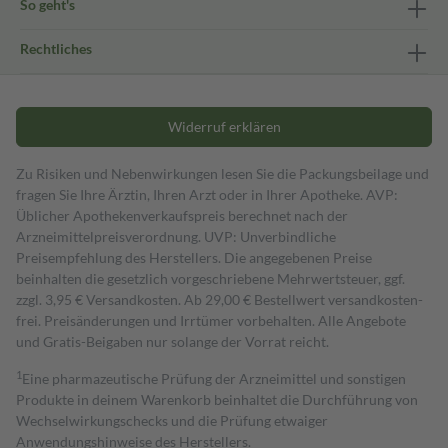
So geht's
Rechtliches
Widerruf erklären
Zu Risiken und Nebenwirkungen lesen Sie die Packungsbeilage und
fragen Sie Ihre Ärztin, Ihren Arzt oder in Ihrer Apotheke. AVP:
Üblicher Apothekenverkaufspreis berechnet nach der
Arzneimittelpreisverordnung. UVP: Unverbindliche
Preisempfehlung des Herstellers. Die angegebenen Preise
beinhalten die gesetzlich vorgeschriebene Mehrwertsteuer, ggf.
zzgl. 3,95 € Versandkosten. Ab 29,00 € Bestell­wert versand­kosten­
frei. Preisänderungen und Irrtümer vorbehalten. Alle Angebote
und Gratis-Beigaben nur solange der Vorrat reicht.
1
Eine pharmazeutische Prüfung der Arzneimittel und sonstigen
Produkte in deinem Warenkorb beinhaltet die Durchführung von
Wechselwirkungschecks und die Prüfung etwaiger
Anwendungshinweise des Herstellers.