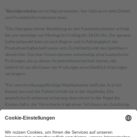
2
Biozidprodukte
vorsichtig verwenden. Vor Gebrauch stets Etikett
und Produktinformationen lesen.
3
Die Übergabe deiner Bestellung an den Paketdienstleister erfolgt
bei uns werktags von Montag bis Freitag bis 18:00 Uhr. Der genaue
Lieferzeitpunkt kann je nach Region und in Abhängigkeit der
Produktverfügbarkeit sowie vom Zustellzeitpunkt des Spediteurs
abweichen. Darüber hinaus können notwendige pharmazeutische
Prüfungen, die zu deiner Arzneimittelsicherheit dienen, die
Lieferfrist um die Dauer der Prüfungen einschließlich Klärungen
verlängern.
4
Für verschreibungspflichtige Medikamente stellt der Arzt ein
Rezept aus und der Patient erhält sie in der Apotheke. Die
gesetzliche Krankenversicherung übernimmt in der Regel die
Kosten dafür, der Versicherte trägt einen Teil davon als Zuzahlung
mit.
Grundsätzlich leisten Mitglieder Zuzahlungen in Höhe von zehn
Prozent des Abgabepreises,
mindestens
jedoch
fünf Euro
und
höchstens zehn Euro.
Es sind jedoch nie mehr als die tatsächlichen
Kosten der Leistung zu entrichten.