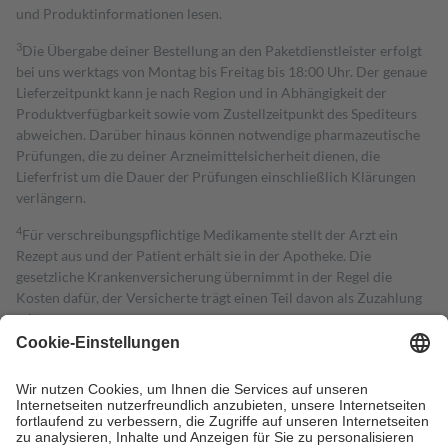
und Produktinformationen lesen.
3
Die Übergabe deiner Bestellung an den Paketdienstleister erfolgt
bei uns werktags von Montag bis Freitag bis 18:00 Uhr. Der genaue
Lieferzeitpunkt kann je nach Region und in Abhängigkeit der
Produktverfügbarkeit sowie vom Zustellzeitpunkt des Spediteurs
abweichen. Darüber hinaus können notwendige pharmazeutische
Prüfungen, die zu deiner Arzneimittelsicherheit dienen, die
Lieferfrist um die Dauer der Prüfungen einschließlich Klärungen
verlängern.
4
Für verschreibungspflichtige Medikamente stellt der Arzt ein
Rezept aus und der Patient erhält sie in der Apotheke. Die
gesetzliche Krankenversicherung übernimmt in der Regel die
Kosten dafür, der Versicherte trägt einen Teil davon als Zuzahlung
mit.
Grundsätzlich leisten Mitglieder Zuzahlungen in Höhe von zehn
Prozent des Abgabepreises,
mindestens
jedoch
fünf Euro
und
höchstens zehn Euro.
Es sind jedoch nie mehr als die tatsächlichen
Kosten der Leistung zu entrichten.
Diese Regeln gelten grundsätzlich auch für Online-Apotheken.
Bei Heilmitteln und häuslicher Krankenpflege beträgt die