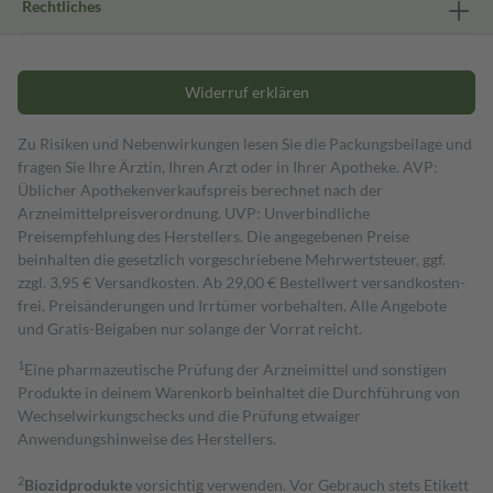
Rechtliches
Widerruf erklären
Zu Risiken und Nebenwirkungen lesen Sie die Packungsbeilage und
fragen Sie Ihre Ärztin, Ihren Arzt oder in Ihrer Apotheke. AVP:
Üblicher Apothekenverkaufspreis berechnet nach der
Arzneimittelpreisverordnung. UVP: Unverbindliche
Preisempfehlung des Herstellers. Die angegebenen Preise
beinhalten die gesetzlich vorgeschriebene Mehrwertsteuer, ggf.
zzgl. 3,95 € Versandkosten. Ab 29,00 € Bestell­wert versand­kosten­
frei. Preisänderungen und Irrtümer vorbehalten. Alle Angebote
und Gratis-Beigaben nur solange der Vorrat reicht.
1
Eine pharmazeutische Prüfung der Arzneimittel und sonstigen
Produkte in deinem Warenkorb beinhaltet die Durchführung von
Wechselwirkungschecks und die Prüfung etwaiger
Anwendungshinweise des Herstellers.
2
Biozidprodukte
vorsichtig verwenden. Vor Gebrauch stets Etikett