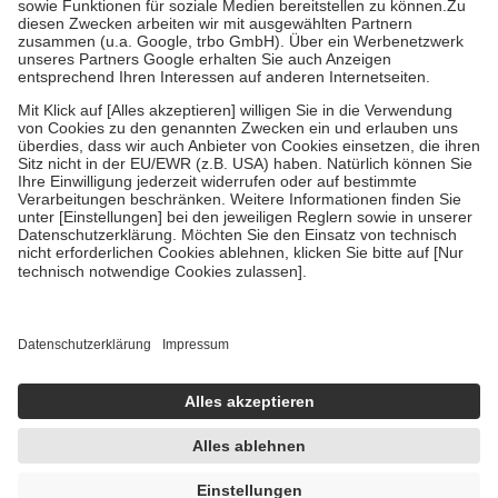
Zuzahlung zehn Prozent der Kosten sowie zehn Euro je
Verordnung.
Um das Engagement der Versicherten für ihre eigene Gesundheit zu
stärken und die besondere Stellung der Familie zu unterstützen,
fallen
keine Zuzahlungen
an bei:
• Kindern und Jugendlichen bis zum vollendeten 18. Lebensjahr
mit Ausnahme der Fahrkosten
• Untersuchungen zur Vorsorge und Früherkennung, die von der
GKV getragen werden
• empfohlenen Schutzimpfungen
• Harn- und Blutteststreifen
Wir nutzen Trusted Shops als unabhängigen Dienstleister für die
Einholung von Bewertungen. Trusted Shops hat Maßnahmen
getroffen, um sicherzustellen, dass es sich um echte Bewertungen
handelt. Mehr Informationen findest du hier:
https://help.etrusted.com/hc/de/articles/4419944605341
Einige Bilder und Inhalte wurden unter Zuhilfenahme künstlicher
Intelligenz erstellt.