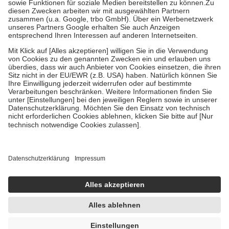
Zuzahlung zehn Prozent der Kosten sowie zehn Euro je
Verordnung.
Um das Engagement der Versicherten für ihre eigene Gesundheit zu
stärken und die besondere Stellung der Familie zu unterstützen,
fallen
keine Zuzahlungen
an bei:
• Kindern und Jugendlichen bis zum vollendeten 18. Lebensjahr
mit Ausnahme der Fahrkosten
• Untersuchungen zur Vorsorge und Früherkennung, die von der
GKV getragen werden
• empfohlenen Schutzimpfungen
• Harn- und Blutteststreifen
Wir nutzen Trusted Shops als unabhängigen Dienstleister für die
Einholung von Bewertungen. Trusted Shops hat Maßnahmen
getroffen, um sicherzustellen, dass es sich um echte Bewertungen
handelt. Mehr Informationen findest du hier:
https://help.etrusted.com/hc/de/articles/4419944605341
Einige Bilder und Inhalte wurden unter Zuhilfenahme künstlicher
Intelligenz erstellt.