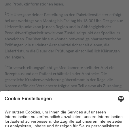
und Produktinformationen lesen.
3
Die Übergabe deiner Bestellung an den Paketdienstleister erfolgt
bei uns werktags von Montag bis Freitag bis 18:00 Uhr. Der genaue
Lieferzeitpunkt kann je nach Region und in Abhängigkeit der
Produktverfügbarkeit sowie vom Zustellzeitpunkt des Spediteurs
abweichen. Darüber hinaus können notwendige pharmazeutische
Prüfungen, die zu deiner Arzneimittelsicherheit dienen, die
Lieferfrist um die Dauer der Prüfungen einschließlich Klärungen
verlängern.
4
Für verschreibungspflichtige Medikamente stellt der Arzt ein
Rezept aus und der Patient erhält sie in der Apotheke. Die
gesetzliche Krankenversicherung übernimmt in der Regel die
Kosten dafür, der Versicherte trägt einen Teil davon als Zuzahlung
mit.
Grundsätzlich leisten Mitglieder Zuzahlungen in Höhe von zehn
Prozent des Abgabepreises,
mindestens
jedoch
fünf Euro
und
höchstens zehn Euro.
Es sind jedoch nie mehr als die tatsächlichen
Kosten der Leistung zu entrichten.
Diese Regeln gelten grundsätzlich auch für Online-Apotheken.
Bei Heilmitteln und häuslicher Krankenpflege beträgt die