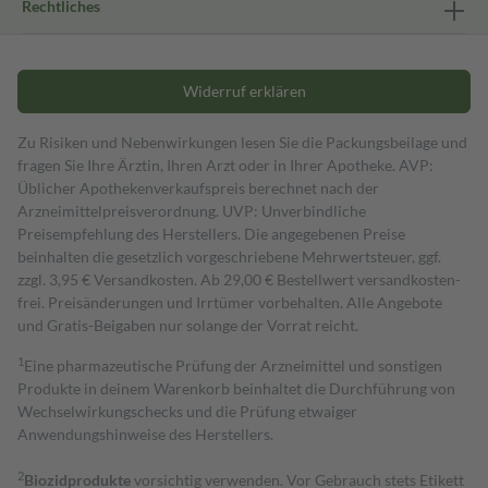
Rechtliches
Widerruf erklären
Zu Risiken und Nebenwirkungen lesen Sie die Packungsbeilage und
fragen Sie Ihre Ärztin, Ihren Arzt oder in Ihrer Apotheke. AVP:
Üblicher Apothekenverkaufspreis berechnet nach der
Arzneimittelpreisverordnung. UVP: Unverbindliche
Preisempfehlung des Herstellers. Die angegebenen Preise
beinhalten die gesetzlich vorgeschriebene Mehrwertsteuer, ggf.
zzgl. 3,95 € Versandkosten. Ab 29,00 € Bestell­wert versand­kosten­
frei. Preisänderungen und Irrtümer vorbehalten. Alle Angebote
und Gratis-Beigaben nur solange der Vorrat reicht.
1
Eine pharmazeutische Prüfung der Arzneimittel und sonstigen
Produkte in deinem Warenkorb beinhaltet die Durchführung von
Wechselwirkungschecks und die Prüfung etwaiger
Anwendungshinweise des Herstellers.
2
Biozidprodukte
vorsichtig verwenden. Vor Gebrauch stets Etikett