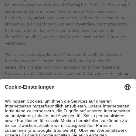
bei uns werktags von Montag bis Freitag bis 18:00 Uhr. Der genaue
Lieferzeitpunkt kann je nach Region und in Abhängigkeit der
Produktverfügbarkeit sowie vom Zustellzeitpunkt des Spediteurs
abweichen. Darüber hinaus können notwendige pharmazeutische
Prüfungen, die zu deiner Arzneimittelsicherheit dienen, die
Lieferfrist um die Dauer der Prüfungen einschließlich Klärungen
verlängern.
4
Für verschreibungspflichtige Medikamente stellt der Arzt ein
Rezept aus und der Patient erhält sie in der Apotheke. Die
gesetzliche Krankenversicherung übernimmt in der Regel die
Kosten dafür, der Versicherte trägt einen Teil davon als Zuzahlung
mit.
Grundsätzlich leisten Mitglieder Zuzahlungen in Höhe von zehn
Prozent des Abgabepreises,
mindestens
jedoch
fünf Euro
und
höchstens zehn Euro.
Es sind jedoch nie mehr als die tatsächlichen
Kosten der Leistung zu entrichten.
Diese Regeln gelten grundsätzlich auch für Online-Apotheken.
Bei Heilmitteln und häuslicher Krankenpflege beträgt die
Zuzahlung zehn Prozent der Kosten sowie zehn Euro je
Verordnung.