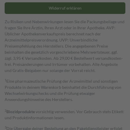
Widerruf erklären
Zu Risiken und Nebenwirkungen lesen Sie die Packungsbeilage und
fragen Sie Ihre Ärztin, Ihren Arzt oder in Ihrer Apotheke. AVP:
Üblicher Apothekenverkaufspreis berechnet nach der
Arzneimittelpreisverordnung. UVP: Unverbindliche
Preisempfehlung des Herstellers. Die angegebenen Preise
beinhalten die gesetzlich vorgeschriebene Mehrwertsteuer, ggf.
zzgl. 3,95 € Versandkosten. Ab 29,00 € Bestell­wert versand­kosten­
frei. Preisänderungen und Irrtümer vorbehalten. Alle Angebote
und Gratis-Beigaben nur solange der Vorrat reicht.
1
Eine pharmazeutische Prüfung der Arzneimittel und sonstigen
Produkte in deinem Warenkorb beinhaltet die Durchführung von
Wechselwirkungschecks und die Prüfung etwaiger
Anwendungshinweise des Herstellers.
2
Biozidprodukte
vorsichtig verwenden. Vor Gebrauch stets Etikett
und Produktinformationen lesen.
3
Die Übergabe deiner Bestellung an den Paketdienstleister erfolgt