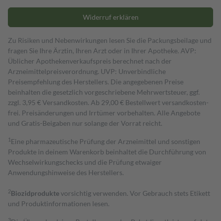
Widerruf erklären
Zu Risiken und Nebenwirkungen lesen Sie die Packungsbeilage und
fragen Sie Ihre Ärztin, Ihren Arzt oder in Ihrer Apotheke. AVP:
Üblicher Apothekenverkaufspreis berechnet nach der
Arzneimittelpreisverordnung. UVP: Unverbindliche
Preisempfehlung des Herstellers. Die angegebenen Preise
beinhalten die gesetzlich vorgeschriebene Mehrwertsteuer, ggf.
zzgl. 3,95 € Versandkosten. Ab 29,00 € Bestell­wert versand­kosten­
frei. Preisänderungen und Irrtümer vorbehalten. Alle Angebote
und Gratis-Beigaben nur solange der Vorrat reicht.
1
Eine pharmazeutische Prüfung der Arzneimittel und sonstigen
Produkte in deinem Warenkorb beinhaltet die Durchführung von
Wechselwirkungschecks und die Prüfung etwaiger
Anwendungshinweise des Herstellers.
2
Biozidprodukte
vorsichtig verwenden. Vor Gebrauch stets Etikett
und Produktinformationen lesen.
3