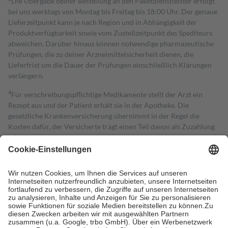
Die Übergabe deiner Bestellung an den Paketdienstleister erfolgt
bei uns werktags von Montag bis Freitag bis 18:00 Uhr. Der genaue
Lieferzeitpunkt kann je nach Region und in Abhängigkeit der
Produktverfügbarkeit sowie vom Zustellzeitpunkt des Spediteurs
abweichen. Darüber hinaus können notwendige pharmazeutische
Prüfungen, die zu deiner Arzneimittelsicherheit dienen, die
Lieferfrist um die Dauer der Prüfungen einschließlich Klärungen
verlängern.
4
Für verschreibungspflichtige Medikamente stellt der Arzt ein
Rezept aus und der Patient erhält sie in der Apotheke. Die
gesetzliche Krankenversicherung übernimmt in der Regel die
Kosten dafür, der Versicherte trägt einen Teil davon als Zuzahlung
mit.
Grundsätzlich leisten Mitglieder Zuzahlungen in Höhe von zehn
Prozent des Abgabepreises,
mindestens
jedoch
fünf Euro
und
höchstens zehn Euro.
Es sind jedoch nie mehr als die tatsächlichen
Kosten der Leistung zu entrichten.
Diese Regeln gelten grundsätzlich auch für Online-Apotheken.
Bei Heilmitteln und häuslicher Krankenpflege beträgt die
Zuzahlung zehn Prozent der Kosten sowie zehn Euro je
Verordnung.