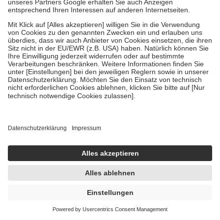
Um das Engagement der Versicherten für ihre eigene Gesundheit zu
stärken und die besondere Stellung der Familie zu unterstützen,
fallen
keine Zuzahlungen
an bei:
• Kindern und Jugendlichen bis zum vollendeten 18. Lebensjahr
mit Ausnahme der Fahrkosten
• Untersuchungen zur Vorsorge und Früherkennung, die von der
GKV getragen werden
• empfohlenen Schutzimpfungen
• Harn- und Blutteststreifen
Wir nutzen Trusted Shops als unabhängigen Dienstleister für die
Einholung von Bewertungen. Trusted Shops hat Maßnahmen
getroffen, um sicherzustellen, dass es sich um echte Bewertungen
handelt. Mehr Informationen findest du hier:
https://help.etrusted.com/hc/de/articles/4419944605341
Einige Bilder und Inhalte wurden unter Zuhilfenahme künstlicher
Intelligenz erstellt.