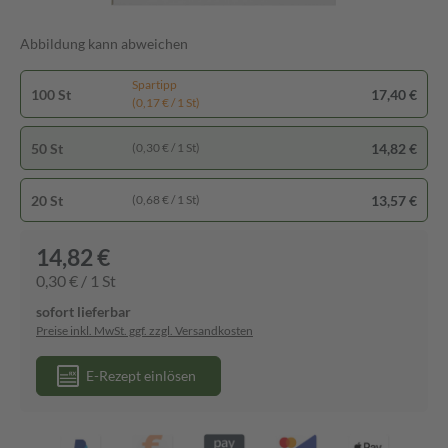
Abbildung kann abweichen
Spartipp
100 St
17,40 €
(0,17 € / 1 St)
50 St
14,82 €
(0,30 € / 1 St)
20 St
13,57 €
(0,68 € / 1 St)
14,82 €
0,30 € / 1 St
sofort lieferbar
Preise inkl. MwSt. ggf. zzgl. Versandkosten
E-Rezept einlösen