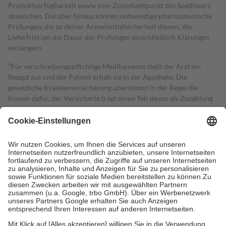
Produktverfügbarkeit sowie vom Zustellzeitpunkt des Spediteurs
abweichen. Darüber hinaus können notwendige pharmazeutische
Prüfungen, die zu deiner Arzneimittelsicherheit dienen, die
Lieferfrist um die Dauer der Prüfungen einschließlich Klärungen
verlängern.
4
Für verschreibungspflichtige Medikamente stellt der Arzt ein
Rezept aus und der Patient erhält sie in der Apotheke. Die
gesetzliche Krankenversicherung übernimmt in der Regel die
Kosten dafür, der Versicherte trägt einen Teil davon als Zuzahlung
mit.
Grundsätzlich leisten Mitglieder Zuzahlungen in Höhe von zehn
Prozent des Abgabepreises,
mindestens
jedoch
fünf Euro
und
höchstens zehn Euro.
Es sind jedoch nie mehr als die tatsächlichen
Kosten der Leistung zu entrichten.
Diese Regeln gelten grundsätzlich auch für Online-Apotheken.
Bei Heilmitteln und häuslicher Krankenpflege beträgt die
Zuzahlung zehn Prozent der Kosten sowie zehn Euro je
Verordnung.
Um das Engagement der Versicherten für ihre eigene Gesundheit zu
stärken und die besondere Stellung der Familie zu unterstützen,
fallen
keine Zuzahlungen
an bei: