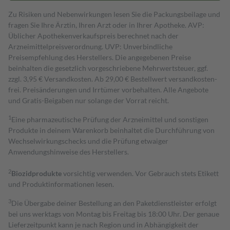
Zu Risiken und Nebenwirkungen lesen Sie die Packungsbeilage und
fragen Sie Ihre Ärztin, Ihren Arzt oder in Ihrer Apotheke. AVP:
Üblicher Apothekenverkaufspreis berechnet nach der
Arzneimittelpreisverordnung. UVP: Unverbindliche
Preisempfehlung des Herstellers. Die angegebenen Preise
beinhalten die gesetzlich vorgeschriebene Mehrwertsteuer, ggf.
zzgl. 3,95 € Versandkosten. Ab 29,00 € Bestell­wert versand­kosten­
frei. Preisänderungen und Irrtümer vorbehalten. Alle Angebote
und Gratis-Beigaben nur solange der Vorrat reicht.
1
Eine pharmazeutische Prüfung der Arzneimittel und sonstigen
Produkte in deinem Warenkorb beinhaltet die Durchführung von
Wechselwirkungschecks und die Prüfung etwaiger
Anwendungshinweise des Herstellers.
2
Biozidprodukte
vorsichtig verwenden. Vor Gebrauch stets Etikett
und Produktinformationen lesen.
3
Die Übergabe deiner Bestellung an den Paketdienstleister erfolgt
bei uns werktags von Montag bis Freitag bis 18:00 Uhr. Der genaue
Lieferzeitpunkt kann je nach Region und in Abhängigkeit der