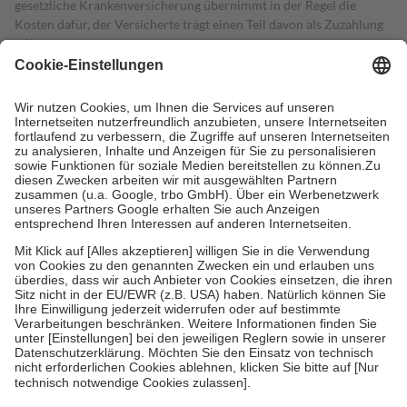
gesetzliche Krankenversicherung übernimmt in der Regel die
Kosten dafür, der Versicherte trägt einen Teil davon als Zuzahlung
mit.
Grundsätzlich leisten Mitglieder Zuzahlungen in Höhe von zehn
Prozent des Abgabepreises,
mindestens
jedoch
fünf Euro
und
höchstens zehn Euro.
Es sind jedoch nie mehr als die tatsächlichen
Kosten der Leistung zu entrichten.
Diese Regeln gelten grundsätzlich auch für Online-Apotheken.
Bei Heilmitteln und häuslicher Krankenpflege beträgt die
Zuzahlung zehn Prozent der Kosten sowie zehn Euro je
Verordnung.
Um das Engagement der Versicherten für ihre eigene Gesundheit zu
stärken und die besondere Stellung der Familie zu unterstützen,
fallen
keine Zuzahlungen
an bei:
• Kindern und Jugendlichen bis zum vollendeten 18. Lebensjahr
mit Ausnahme der Fahrkosten
• Untersuchungen zur Vorsorge und Früherkennung, die von der
GKV getragen werden
• empfohlenen Schutzimpfungen
• Harn- und Blutteststreifen
Wir nutzen Trusted Shops als unabhängigen Dienstleister für die