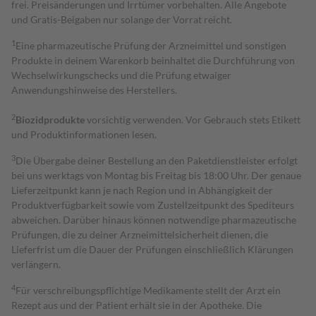
frei. Preisänderungen und Irrtümer vorbehalten. Alle Angebote
und Gratis-Beigaben nur solange der Vorrat reicht.
1
Eine pharmazeutische Prüfung der Arzneimittel und sonstigen
Produkte in deinem Warenkorb beinhaltet die Durchführung von
Wechselwirkungschecks und die Prüfung etwaiger
Anwendungshinweise des Herstellers.
2
Biozidprodukte
vorsichtig verwenden. Vor Gebrauch stets Etikett
und Produktinformationen lesen.
3
Die Übergabe deiner Bestellung an den Paketdienstleister erfolgt
bei uns werktags von Montag bis Freitag bis 18:00 Uhr. Der genaue
Lieferzeitpunkt kann je nach Region und in Abhängigkeit der
Produktverfügbarkeit sowie vom Zustellzeitpunkt des Spediteurs
abweichen. Darüber hinaus können notwendige pharmazeutische
Prüfungen, die zu deiner Arzneimittelsicherheit dienen, die
Lieferfrist um die Dauer der Prüfungen einschließlich Klärungen
verlängern.
4
Für verschreibungspflichtige Medikamente stellt der Arzt ein
Rezept aus und der Patient erhält sie in der Apotheke. Die