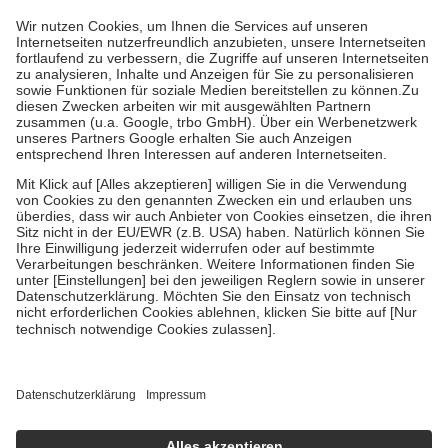
höchstens zehn Euro.
Es sind jedoch nie mehr als die tatsächlichen
Kosten der Leistung zu entrichten.
Diese Regeln gelten grundsätzlich auch für Online-Apotheken.
Bei Heilmitteln und häuslicher Krankenpflege beträgt die
Zuzahlung zehn Prozent der Kosten sowie zehn Euro je
Verordnung.
Um das Engagement der Versicherten für ihre eigene Gesundheit zu
stärken und die besondere Stellung der Familie zu unterstützen,
fallen
keine Zuzahlungen
an bei:
• Kindern und Jugendlichen bis zum vollendeten 18. Lebensjahr
mit Ausnahme der Fahrkosten
• Untersuchungen zur Vorsorge und Früherkennung, die von der
GKV getragen werden
• empfohlenen Schutzimpfungen
• Harn- und Blutteststreifen
Wir nutzen Trusted Shops als unabhängigen Dienstleister für die
Einholung von Bewertungen. Trusted Shops hat Maßnahmen
getroffen, um sicherzustellen, dass es sich um echte Bewertungen
handelt. Mehr Informationen findest du hier:
https://help.etrusted.com/hc/de/articles/4419944605341