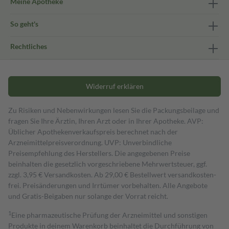
Meine Apotheke
So geht's
Rechtliches
Widerruf erklären
Zu Risiken und Nebenwirkungen lesen Sie die Packungsbeilage und
fragen Sie Ihre Ärztin, Ihren Arzt oder in Ihrer Apotheke. AVP:
Üblicher Apothekenverkaufspreis berechnet nach der
Arzneimittelpreisverordnung. UVP: Unverbindliche
Preisempfehlung des Herstellers. Die angegebenen Preise
beinhalten die gesetzlich vorgeschriebene Mehrwertsteuer, ggf.
zzgl. 3,95 € Versandkosten. Ab 29,00 € Bestell­wert versand­kosten­
frei. Preisänderungen und Irrtümer vorbehalten. Alle Angebote
und Gratis-Beigaben nur solange der Vorrat reicht.
1
Eine pharmazeutische Prüfung der Arzneimittel und sonstigen
Produkte in deinem Warenkorb beinhaltet die Durchführung von