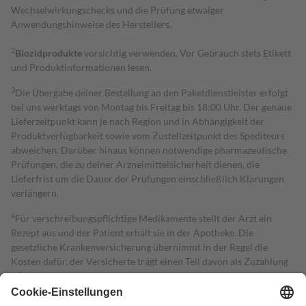
Wechselwirkungschecks und die Prüfung etwaiger
Anwendungshinweise des Herstellers.
2
Biozidprodukte
vorsichtig verwenden. Vor Gebrauch stets Etikett
und Produktinformationen lesen.
3
Die Übergabe deiner Bestellung an den Paketdienstleister erfolgt
bei uns werktags von Montag bis Freitag bis 18:00 Uhr. Der genaue
Lieferzeitpunkt kann je nach Region und in Abhängigkeit der
Produktverfügbarkeit sowie vom Zustellzeitpunkt des Spediteurs
abweichen. Darüber hinaus können notwendige pharmazeutische
Prüfungen, die zu deiner Arzneimittelsicherheit dienen, die
Lieferfrist um die Dauer der Prüfungen einschließlich Klärungen
verlängern.
4
Für verschreibungspflichtige Medikamente stellt der Arzt ein
Rezept aus und der Patient erhält sie in der Apotheke. Die
gesetzliche Krankenversicherung übernimmt in der Regel die
Kosten dafür, der Versicherte trägt einen Teil davon als Zuzahlung
mit.
Grundsätzlich leisten Mitglieder Zuzahlungen in Höhe von zehn
Prozent des Abgabepreises,
mindestens
jedoch
fünf Euro
und