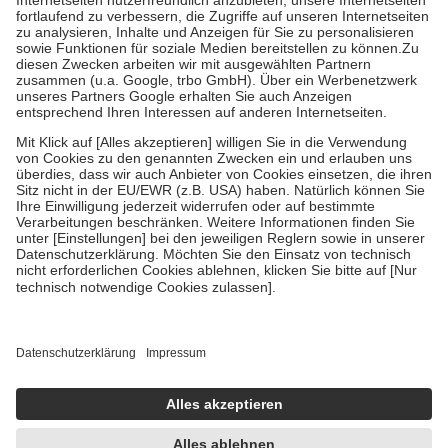
Diese Regeln gelten grundsätzlich auch für Online-Apotheken.
Bei Heilmitteln und häuslicher Krankenpflege beträgt die
Zuzahlung zehn Prozent der Kosten sowie zehn Euro je
Verordnung.
Um das Engagement der Versicherten für ihre eigene Gesundheit zu
stärken und die besondere Stellung der Familie zu unterstützen,
fallen
keine Zuzahlungen
an bei:
• Kindern und Jugendlichen bis zum vollendeten 18. Lebensjahr
mit Ausnahme der Fahrkosten
• Untersuchungen zur Vorsorge und Früherkennung, die von der
GKV getragen werden
• empfohlenen Schutzimpfungen
• Harn- und Blutteststreifen
Wir nutzen Trusted Shops als unabhängigen Dienstleister für die
Einholung von Bewertungen. Trusted Shops hat Maßnahmen
getroffen, um sicherzustellen, dass es sich um echte Bewertungen
handelt. Mehr Informationen findest du hier:
https://help.etrusted.com/hc/de/articles/4419944605341
Einige Bilder und Inhalte wurden unter Zuhilfenahme künstlicher