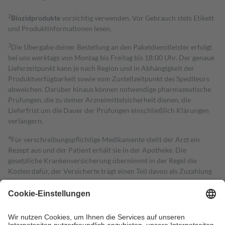
2
Biozidprodukte
vorsichtig verwenden. Vor Gebrauch stets Etikett
und Produktinformationen lesen.
3
Die Übergabe deiner Bestellung an den Paketdienstleister erfolgt
bei uns werktags von Montag bis Freitag bis 18:00 Uhr. Der genaue
Lieferzeitpunkt kann je nach Region und in Abhängigkeit der
Produktverfügbarkeit sowie vom Zustellzeitpunkt des Spediteurs
abweichen. Darüber hinaus können notwendige pharmazeutische
Prüfungen, die zu deiner Arzneimittelsicherheit dienen, die
Lieferfrist um die Dauer der Prüfungen einschließlich Klärungen
verlängern.
4
Für verschreibungspflichtige Medikamente stellt der Arzt ein
Rezept aus und der Patient erhält sie in der Apotheke. Die
gesetzliche Krankenversicherung übernimmt in der Regel die
Kosten dafür, der Versicherte trägt einen Teil davon als Zuzahlung
mit.
Grundsätzlich leisten Mitglieder Zuzahlungen in Höhe von zehn
Prozent des Abgabepreises,
mindestens
jedoch
fünf Euro
und
höchstens zehn Euro.
Es sind jedoch nie mehr als die tatsächlichen
Kosten der Leistung zu entrichten.