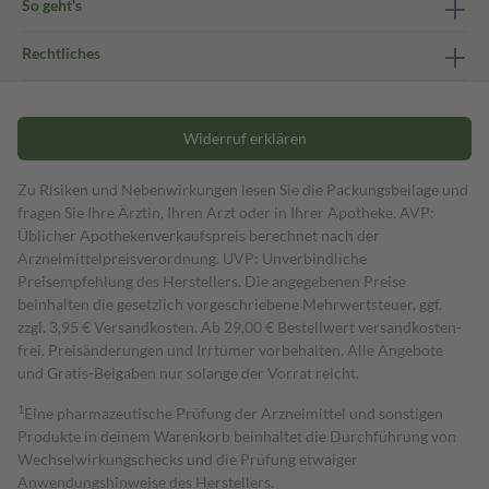
So geht's
Rechtliches
Widerruf erklären
Zu Risiken und Nebenwirkungen lesen Sie die Packungsbeilage und
fragen Sie Ihre Ärztin, Ihren Arzt oder in Ihrer Apotheke. AVP:
Üblicher Apothekenverkaufspreis berechnet nach der
Arzneimittelpreisverordnung. UVP: Unverbindliche
Preisempfehlung des Herstellers. Die angegebenen Preise
beinhalten die gesetzlich vorgeschriebene Mehrwertsteuer, ggf.
zzgl. 3,95 € Versandkosten. Ab 29,00 € Bestell­wert versand­kosten­
frei. Preisänderungen und Irrtümer vorbehalten. Alle Angebote
und Gratis-Beigaben nur solange der Vorrat reicht.
1
Eine pharmazeutische Prüfung der Arzneimittel und sonstigen
Produkte in deinem Warenkorb beinhaltet die Durchführung von
Wechselwirkungschecks und die Prüfung etwaiger
Anwendungshinweise des Herstellers.