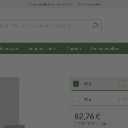
versandkostenfrei
ab 29 € und für E-Rezepte
letzungen
Sonnenschutz
Marken
Themenwelten
Sparti
60 g
(1.379,
30 g
(1.807,
82,76 €
1.379,33 € / 1 kg