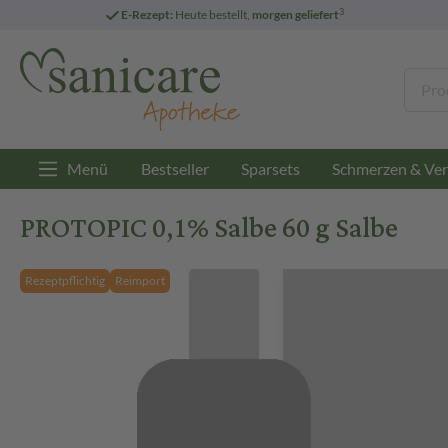
3
E-Rezept:
Heute bestellt,
morgen geliefert
Menü
Bestseller
Sparsets
Schmerzen & Ver
PROTOPIC 0,1% Salbe 60 g Salbe
Rezeptpflichtig
Reimport