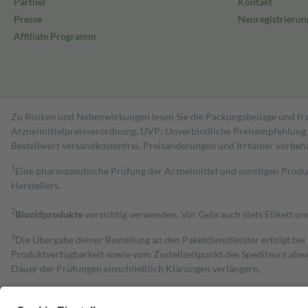
Partner
Kontakt
Presse
Neuregistrierun
Affiliate Programm
Zu Risiken und Nebenwirkungen lesen Sie die Packungsbeilage und fra
Arzneimittelpreisverordnung. UVP: Unverbindliche Preisempfehlung de
Bestell­wert versand­kosten­frei. Preisänderungen und Irrtümer vorbeh
1
Eine pharmazeutische Prüfung der Arzneimittel und sonstigen Pro
Herstellers.
2
Biozidprodukte
vorsichtig verwenden. Vor Gebrauch stets Etikett u
3
Die Übergabe deiner Bestellung an den Paketdienstleister erfolgt bei
Produktverfügbarkeit sowie vom Zustellzeitpunkt des Spediteurs abwe
Dauer der Prüfungen einschließlich Klärungen verlängern.
4
Für verschreibungspflichtige Medikamente stellt der Arzt ein Rezept 