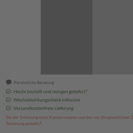
Abbildung kann abweichen
Persönliche Beratung
Heute bestellt und morgen geliefert³
Wechselwirkungscheck inklusive
Versandkostenfreie Lieferung
Bei der Einlösung eines Kassenrezeptes werden nur die gesetzlichen 
Rechnung gestellt.⁴