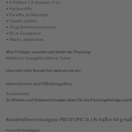
• 4-Methyl-1,3-dioxolan-2-on
• Hartparaffin
• Paraffin, dickflüssiges
• Vaselin, weißes
• 15 µg Butylhydroxytoluol
• DL-α-Tocopherol
• Wachs, gebleichtes
Wie Protopic aussieht und Inhalt der Packung:
Weiße bis blassgelbe Salbe in Tuben
Löse jetzt dein Rezept bei sanicare.de ein!
Hinweistexte und Pflichtangaben
Arzneimittel
Zu Risiken und Nebenwirkungen lesen Sie die Packungsbeilage und fra
Kundenbewertungen: PROTOPIC 0,1% Salbe 60 g Sal
0 von 0 Bewertungen