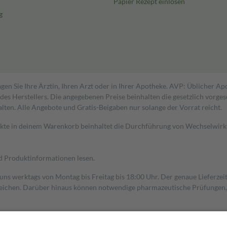
Papier Rezept einlösen
g
gen Sie Ihre Ärztin, Ihren Arzt oder in Ihrer Apotheke. AVP: Üblicher A
s Herstellers. Die angegebenen Preise beinhalten die gesetzlich vorgesc
alten. Alle Angebote und Gratis-Beigaben nur solange der Vorrat reicht.
dukte in deinem Warenkorb beinhaltet die Durchführung von Wechselwir
nd Produktinformationen lesen.
 uns werktags von Montag bis Freitag bis 18:00 Uhr. Der genaue Lieferze
ichen. Darüber hinaus können notwendige pharmazeutische Prüfungen, die
aus und der Patient erhält sie in der Apotheke. Die gesetzliche Krankenv