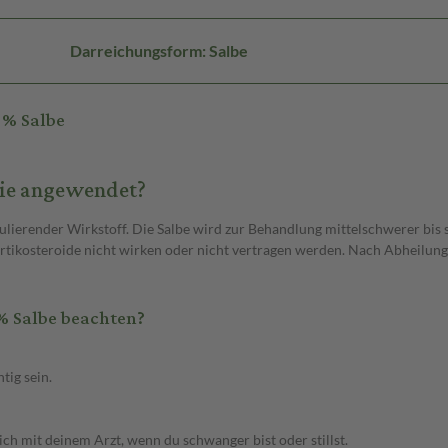
Darreichungsform: Salbe
1% Salbe
 sie angewendet?
lierender Wirkstoff. Die Salbe wird zur Behandlung mittelschwerer bis
rtikosteroide nicht wirken oder nicht vertragen werden. Nach Abheilung
% Salbe beachten?
tig sein.
ch mit deinem Arzt, wenn du schwanger bist oder stillst.