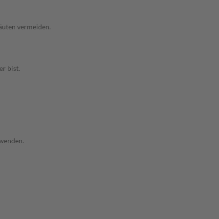
äuten vermeiden.
r bist.
rwenden.