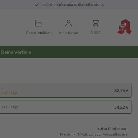
persönliche
pharmazeutische Beratung
Rezept einlösen
Mein Konto
0,00 €
Deine Vorteile
pp
82,76 €
33 € / 1 kg)
54,22 €
33 € / 1 kg)
sofort lieferbar
Preise inkl. MwSt. ggf. zzgl. Versandkosten