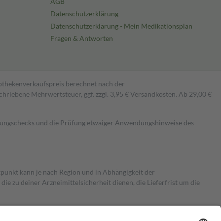
AGB
Datenschutzerklärung
Datenschutzerklärung - Mein Medikationsplan
Fragen & Antworten
pothekenverkaufspreis berechnet nach der
hriebene Mehrwertsteuer, ggf. zzgl. 3,95 € Versandkosten. Ab 29,00 €
kungschecks und die Prüfung etwaiger Anwendungshinweise des
itpunkt kann je nach Region und in Abhängigkeit der
 zu deiner Arzneimittelsicherheit dienen, die Lieferfrist um die
ersicherung übernimmt in der Regel die Kosten dafür, der Versicherte