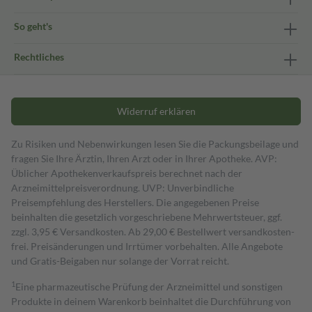
So geht's
Rechtliches
Widerruf erklären
Zu Risiken und Nebenwirkungen lesen Sie die Packungsbeilage und
fragen Sie Ihre Ärztin, Ihren Arzt oder in Ihrer Apotheke. AVP:
Üblicher Apothekenverkaufspreis berechnet nach der
Arzneimittelpreisverordnung. UVP: Unverbindliche
Preisempfehlung des Herstellers. Die angegebenen Preise
beinhalten die gesetzlich vorgeschriebene Mehrwertsteuer, ggf.
zzgl. 3,95 € Versandkosten. Ab 29,00 € Bestell­wert versand­kosten­
frei. Preisänderungen und Irrtümer vorbehalten. Alle Angebote
und Gratis-Beigaben nur solange der Vorrat reicht.
1
Eine pharmazeutische Prüfung der Arzneimittel und sonstigen
Produkte in deinem Warenkorb beinhaltet die Durchführung von