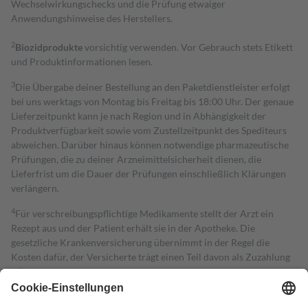
Wechselwirkungschecks und die Prüfung etwaiger
Anwendungshinweise des Herstellers.
2
Biozidprodukte
vorsichtig verwenden. Vor Gebrauch stets Etikett
und Produktinformationen lesen.
3
Die Übergabe deiner Bestellung an den Paketdienstleister erfolgt
bei uns werktags von Montag bis Freitag bis 18:00 Uhr. Der genaue
Lieferzeitpunkt kann je nach Region und in Abhängigkeit der
Produktverfügbarkeit sowie vom Zustellzeitpunkt des Spediteurs
abweichen. Darüber hinaus können notwendige pharmazeutische
Prüfungen, die zu deiner Arzneimittelsicherheit dienen, die
Lieferfrist um die Dauer der Prüfungen einschließlich Klärungen
verlängern.
4
Für verschreibungspflichtige Medikamente stellt der Arzt ein
Rezept aus und der Patient erhält sie in der Apotheke. Die
gesetzliche Krankenversicherung übernimmt in der Regel die
Kosten dafür, der Versicherte trägt einen Teil davon als Zuzahlung
mit.
Grundsätzlich leisten Mitglieder Zuzahlungen in Höhe von zehn
Prozent des Abgabepreises,
mindestens
jedoch
fünf Euro
und