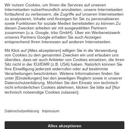
höchstens zehn Euro.
Es sind jedoch nie mehr als die tatsächlichen
Kosten der Leistung zu entrichten.
Diese Regeln gelten grundsätzlich auch für Online-Apotheken.
Bei Heilmitteln und häuslicher Krankenpflege beträgt die
Zuzahlung zehn Prozent der Kosten sowie zehn Euro je
Verordnung.
Um das Engagement der Versicherten für ihre eigene Gesundheit zu
stärken und die besondere Stellung der Familie zu unterstützen,
fallen
keine Zuzahlungen
an bei:
• Kindern und Jugendlichen bis zum vollendeten 18. Lebensjahr
mit Ausnahme der Fahrkosten
• Untersuchungen zur Vorsorge und Früherkennung, die von der
GKV getragen werden
• empfohlenen Schutzimpfungen
• Harn- und Blutteststreifen
Wir nutzen Trusted Shops als unabhängigen Dienstleister für die
Einholung von Bewertungen. Trusted Shops hat Maßnahmen
getroffen, um sicherzustellen, dass es sich um echte Bewertungen
handelt. Mehr Informationen findest du hier:
https://help.etrusted.com/hc/de/articles/4419944605341