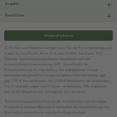
So geht's
Rechtliches
Widerruf erklären
Zu Risiken und Nebenwirkungen lesen Sie die Packungsbeilage und
fragen Sie Ihre Ärztin, Ihren Arzt oder in Ihrer Apotheke. AVP:
Üblicher Apothekenverkaufspreis berechnet nach der
Arzneimittelpreisverordnung. UVP: Unverbindliche
Preisempfehlung des Herstellers. Die angegebenen Preise
beinhalten die gesetzlich vorgeschriebene Mehrwertsteuer, ggf.
zzgl. 3,95 € Versandkosten. Ab 29,00 € Bestell­wert versand­kosten­
frei. Preisänderungen und Irrtümer vorbehalten. Alle Angebote
und Gratis-Beigaben nur solange der Vorrat reicht.
1
Eine pharmazeutische Prüfung der Arzneimittel und sonstigen
Produkte in deinem Warenkorb beinhaltet die Durchführung von
Wechselwirkungschecks und die Prüfung etwaiger