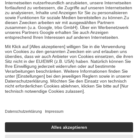
Kosten der Leistung zu entrichten.
Diese Regeln gelten grundsätzlich auch für Online-Apotheken.
Bei Heilmitteln und häuslicher Krankenpflege beträgt die
Zuzahlung zehn Prozent der Kosten sowie zehn Euro je
Verordnung.
Um das Engagement der Versicherten für ihre eigene Gesundheit zu
stärken und die besondere Stellung der Familie zu unterstützen,
fallen
keine Zuzahlungen
an bei:
• Kindern und Jugendlichen bis zum vollendeten 18. Lebensjahr
mit Ausnahme der Fahrkosten
• Untersuchungen zur Vorsorge und Früherkennung, die von der
GKV getragen werden
• empfohlenen Schutzimpfungen
• Harn- und Blutteststreifen
Wir nutzen Trusted Shops als unabhängigen Dienstleister für die
Einholung von Bewertungen. Trusted Shops hat Maßnahmen
getroffen, um sicherzustellen, dass es sich um echte Bewertungen
handelt. Mehr Informationen findest du hier:
https://help.etrusted.com/hc/de/articles/4419944605341
Einige Bilder und Inhalte wurden unter Zuhilfenahme künstlicher