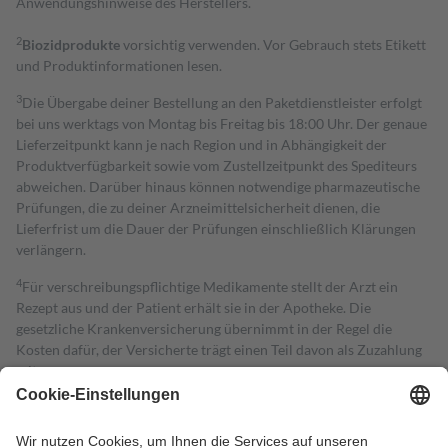
Anwendungshinweise des Herstellers.
2
Biozidprodukte
vorsichtig verwenden. Vor Gebrauch stets Etikett
und Produktinformationen lesen.
3
Die Übergabe deiner Bestellung an den Paketdienstleister erfolgt
bei uns werktags von Montag bis Freitag bis 18:00 Uhr. Der genaue
Lieferzeitpunkt kann je nach Region und in Abhängigkeit der
Produktverfügbarkeit sowie vom Zustellzeitpunkt des Spediteurs
abweichen. Darüber hinaus können notwendige pharmazeutische
Prüfungen, die zu deiner Arzneimittelsicherheit dienen, die
Lieferfrist um die Dauer der Prüfungen einschließlich Klärungen
verlängern.
4
Für verschreibungspflichtige Medikamente stellt der Arzt ein
Rezept aus und der Patient erhält sie in der Apotheke. Die
gesetzliche Krankenversicherung übernimmt in der Regel die
Kosten dafür, der Versicherte trägt einen Teil davon als Zuzahlung
mit.
Grundsätzlich leisten Mitglieder Zuzahlungen in Höhe von zehn
Prozent des Abgabepreises,
mindestens
jedoch
fünf Euro
und
höchstens zehn Euro.
Es sind jedoch nie mehr als die tatsächlichen