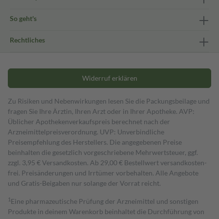
So geht's
Rechtliches
Widerruf erklären
Zu Risiken und Nebenwirkungen lesen Sie die Packungsbeilage und
fragen Sie Ihre Ärztin, Ihren Arzt oder in Ihrer Apotheke. AVP:
Üblicher Apothekenverkaufspreis berechnet nach der
Arzneimittelpreisverordnung. UVP: Unverbindliche
Preisempfehlung des Herstellers. Die angegebenen Preise
beinhalten die gesetzlich vorgeschriebene Mehrwertsteuer, ggf.
zzgl. 3,95 € Versandkosten. Ab 29,00 € Bestell­wert versand­kosten­
frei. Preisänderungen und Irrtümer vorbehalten. Alle Angebote
und Gratis-Beigaben nur solange der Vorrat reicht.
1
Eine pharmazeutische Prüfung der Arzneimittel und sonstigen
Produkte in deinem Warenkorb beinhaltet die Durchführung von