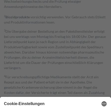
Wechselwirkungschecks und die Prüfung etwaiger
Anwendungshinweise des Herstellers.
2
Biozidprodukte
vorsichtig verwenden. Vor Gebrauch stets Etikett
und Produktinformationen lesen.
3
Die Übergabe deiner Bestellung an den Paketdienstleister erfolgt
bei uns werktags von Montag bis Freitag bis 18:00 Uhr. Der genaue
Lieferzeitpunkt kann je nach Region und in Abhängigkeit der
Produktverfügbarkeit sowie vom Zustellzeitpunkt des Spediteurs
abweichen. Darüber hinaus können notwendige pharmazeutische
Prüfungen, die zu deiner Arzneimittelsicherheit dienen, die
Lieferfrist um die Dauer der Prüfungen einschließlich Klärungen
verlängern.
4
Für verschreibungspflichtige Medikamente stellt der Arzt ein
Rezept aus und der Patient erhält sie in der Apotheke. Die
gesetzliche Krankenversicherung übernimmt in der Regel die
Kosten dafür, der Versicherte trägt einen Teil davon als Zuzahlung
mit.
Grundsätzlich leisten Mitglieder Zuzahlungen in Höhe von zehn
Prozent des Abgabepreises,
mindestens
jedoch
fünf Euro
und