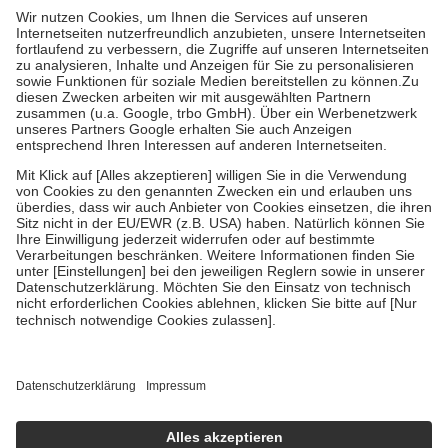
höchstens zehn Euro.
Es sind jedoch nie mehr als die tatsächlichen
Kosten der Leistung zu entrichten.
Diese Regeln gelten grundsätzlich auch für Online-Apotheken.
Bei Heilmitteln und häuslicher Krankenpflege beträgt die
Zuzahlung zehn Prozent der Kosten sowie zehn Euro je
Verordnung.
Um das Engagement der Versicherten für ihre eigene Gesundheit zu
stärken und die besondere Stellung der Familie zu unterstützen,
fallen
keine Zuzahlungen
an bei:
• Kindern und Jugendlichen bis zum vollendeten 18. Lebensjahr
mit Ausnahme der Fahrkosten
• Untersuchungen zur Vorsorge und Früherkennung, die von der
GKV getragen werden
• empfohlenen Schutzimpfungen
• Harn- und Blutteststreifen
Wir nutzen Trusted Shops als unabhängigen Dienstleister für die
Einholung von Bewertungen. Trusted Shops hat Maßnahmen
getroffen, um sicherzustellen, dass es sich um echte Bewertungen
handelt. Mehr Informationen findest du hier:
https://help.etrusted.com/hc/de/articles/4419944605341