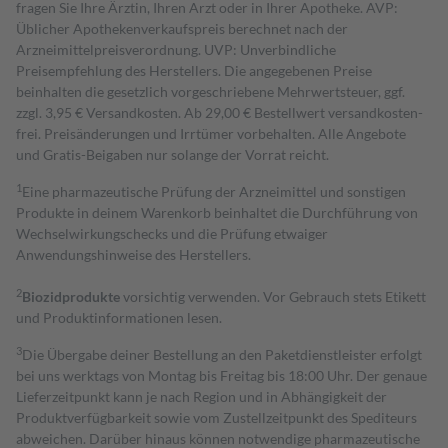
fragen Sie Ihre Ärztin, Ihren Arzt oder in Ihrer Apotheke. AVP:
Üblicher Apothekenverkaufspreis berechnet nach der
Arzneimittelpreisverordnung. UVP: Unverbindliche
Preisempfehlung des Herstellers. Die angegebenen Preise
beinhalten die gesetzlich vorgeschriebene Mehrwertsteuer, ggf.
zzgl. 3,95 € Versandkosten. Ab 29,00 € Bestell­wert versand­kosten­
frei. Preisänderungen und Irrtümer vorbehalten. Alle Angebote
und Gratis-Beigaben nur solange der Vorrat reicht.
1
Eine pharmazeutische Prüfung der Arzneimittel und sonstigen
Produkte in deinem Warenkorb beinhaltet die Durchführung von
Wechselwirkungschecks und die Prüfung etwaiger
Anwendungshinweise des Herstellers.
2
Biozidprodukte
vorsichtig verwenden. Vor Gebrauch stets Etikett
und Produktinformationen lesen.
3
Die Übergabe deiner Bestellung an den Paketdienstleister erfolgt
bei uns werktags von Montag bis Freitag bis 18:00 Uhr. Der genaue
Lieferzeitpunkt kann je nach Region und in Abhängigkeit der
Produktverfügbarkeit sowie vom Zustellzeitpunkt des Spediteurs
abweichen. Darüber hinaus können notwendige pharmazeutische