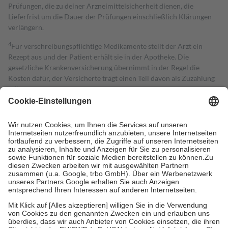
Prüfungen, die zu deiner Arzneimittelsicherheit dienen, die
Lieferfrist um die Dauer der Prüfungen einschließlich Klärungen
verlängern.
4
Für verschreibungspflichtige Medikamente stellt der Arzt ein
Rezept aus und der Patient erhält sie in der Apotheke. Die
gesetzliche Krankenversicherung übernimmt in der Regel die
Kosten dafür, der Versicherte trägt einen Teil davon als Zuzahlung
mit.
Grundsätzlich leisten Mitglieder Zuzahlungen in Höhe von zehn
Prozent des Abgabepreises,
mindestens
jedoch
fünf Euro
und
höchstens zehn Euro.
Es sind jedoch nie mehr als die tatsächlichen
Kosten der Leistung zu entrichten.
Diese Regeln gelten grundsätzlich auch für Online-Apotheken.
Bei Heilmitteln und häuslicher Krankenpflege beträgt die
Zuzahlung zehn Prozent der Kosten sowie zehn Euro je
Verordnung.
Um das Engagement der Versicherten für ihre eigene Gesundheit zu
stärken und die besondere Stellung der Familie zu unterstützen,
fallen
keine Zuzahlungen
an bei:
• Kindern und Jugendlichen bis zum vollendeten 18. Lebensjahr
mit Ausnahme der Fahrkosten