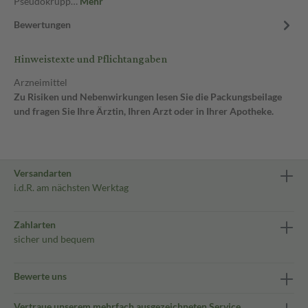
Pseudokrupp…
Mehr
Bewertungen
Hinweistexte und Pflichtangaben
Arzneimittel
Zu Risiken und Nebenwirkungen lesen Sie die Packungsbeilage
und fragen Sie Ihre Ärztin, Ihren Arzt oder in Ihrer Apotheke.
Versandarten
i.d.R. am nächsten Werktag
Zahlarten
sicher und bequem
Bewerte uns
Vertraue unserem mehrfach ausgezeichneten Service