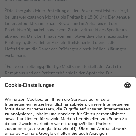
3
Die Übergabe deiner Bestellung an den Paketdienstleister erfolgt
bei uns werktags von Montag bis Freitag bis 18:00 Uhr. Der genaue
Lieferzeitpunkt kann je nach Region und in Abhängigkeit der
Produktverfügbarkeit sowie vom Zustellzeitpunkt des Spediteurs
abweichen. Darüber hinaus können notwendige pharmazeutische
Prüfungen, die zu deiner Arzneimittelsicherheit dienen, die
Lieferfrist um die Dauer der Prüfungen einschließlich Klärungen
verlängern.
4
Für verschreibungspflichtige Medikamente stellt der Arzt ein
Rezept aus und der Patient erhält sie in der Apotheke. Die
gesetzliche Krankenversicherung übernimmt in der Regel die
Kosten dafür, der Versicherte trägt einen Teil davon als Zuzahlung
mit.
Grundsätzlich leisten Mitglieder Zuzahlungen in Höhe von zehn
Prozent des Abgabepreises,
mindestens
jedoch
fünf Euro
und
höchstens zehn Euro.
Es sind jedoch nie mehr als die tatsächlichen
Kosten der Leistung zu entrichten.
Diese Regeln gelten grundsätzlich auch für Online-Apotheken.
Bei Heilmitteln und häuslicher Krankenpflege beträgt die