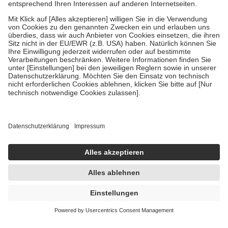
Zuzahlung zehn Prozent der Kosten sowie zehn Euro je
Verordnung.
Um das Engagement der Versicherten für ihre eigene Gesundheit zu
stärken und die besondere Stellung der Familie zu unterstützen,
fallen
keine Zuzahlungen
an bei:
• Kindern und Jugendlichen bis zum vollendeten 18. Lebensjahr
mit Ausnahme der Fahrkosten
• Untersuchungen zur Vorsorge und Früherkennung, die von der
GKV getragen werden
• empfohlenen Schutzimpfungen
• Harn- und Blutteststreifen
Wir nutzen Trusted Shops als unabhängigen Dienstleister für die
Einholung von Bewertungen. Trusted Shops hat Maßnahmen
getroffen, um sicherzustellen, dass es sich um echte Bewertungen
handelt. Mehr Informationen findest du hier:
https://help.etrusted.com/hc/de/articles/4419944605341
Einige Bilder und Inhalte wurden unter Zuhilfenahme künstlicher
Intelligenz erstellt.