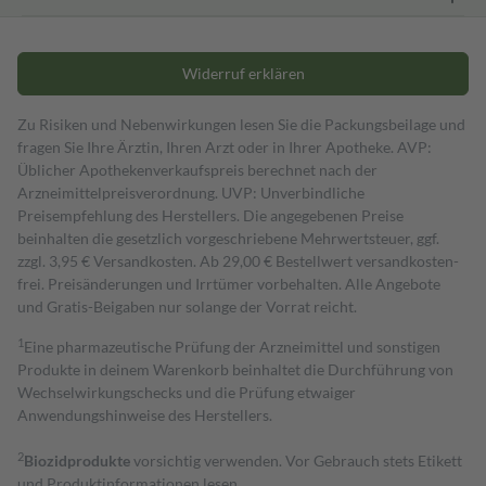
Widerruf erklären
Zu Risiken und Nebenwirkungen lesen Sie die Packungsbeilage und
fragen Sie Ihre Ärztin, Ihren Arzt oder in Ihrer Apotheke. AVP:
Üblicher Apothekenverkaufspreis berechnet nach der
Arzneimittelpreisverordnung. UVP: Unverbindliche
Preisempfehlung des Herstellers. Die angegebenen Preise
beinhalten die gesetzlich vorgeschriebene Mehrwertsteuer, ggf.
zzgl. 3,95 € Versandkosten. Ab 29,00 € Bestell­wert versand­kosten­
frei. Preisänderungen und Irrtümer vorbehalten. Alle Angebote
und Gratis-Beigaben nur solange der Vorrat reicht.
1
Eine pharmazeutische Prüfung der Arzneimittel und sonstigen
Produkte in deinem Warenkorb beinhaltet die Durchführung von
Wechselwirkungschecks und die Prüfung etwaiger
Anwendungshinweise des Herstellers.
2
Biozidprodukte
vorsichtig verwenden. Vor Gebrauch stets Etikett
und Produktinformationen lesen.