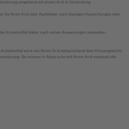
rdosierung umgehend mit einem Arzt in Verbindung.
ragen Sie Ihren Arzt oder Apotheker nach etwaigen Auswirkungen oder
e das Arzneimittel daher nach seinen Anweisungen anwenden.
Das Arzneimittel wird von Ihrem Arzt entsprechend dem Körpergewicht
onsstörung: Sie müssen in Absprache mit Ihrem Arzt eventuell die