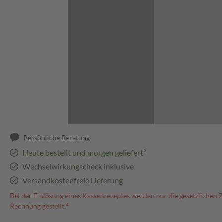
Abbildung kann abweichen
Persönliche Beratung
Heute bestellt und morgen geliefert³
Wechselwirkungscheck inklusive
Versandkostenfreie Lieferung
Bei der Einlösung eines Kassenrezeptes werden nur die gesetzlichen 
Rechnung gestellt.⁴