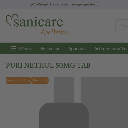
3
E-Rezept:
Heute bestellt,
morgen geliefert
Menü
Bestseller
Sparsets
Schmerzen & Ver
PURI NETHOL 50MG TAB
Rezeptpflichtig
Reimport