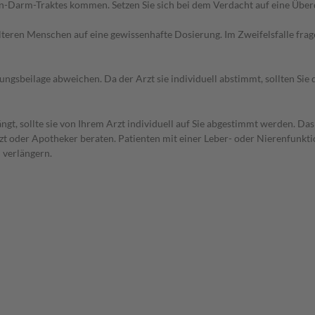
n-Darm-Traktes kommen. Setzen Sie sich bei dem Verdacht auf eine Übe
d älteren Menschen auf eine gewissenhafte Dosierung. Im Zweifelsfalle f
gsbeilage abweichen. Da der Arzt sie individuell abstimmt, sollten Si
ngt, sollte sie von Ihrem Arzt individuell auf Sie abgestimmt werden. 
rzt oder Apotheker beraten. Patienten mit einer Leber- oder Nierenfunkti
 verlängern.