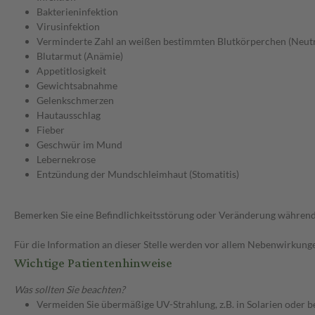
Bakterieninfektion
Virusinfektion
Verminderte Zahl an weißen bestimmten Blutkörperchen (Neut
Blutarmut (Anämie)
Appetitlosigkeit
Gewichtsabnahme
Gelenkschmerzen
Hautausschlag
Fieber
Geschwür im Mund
Lebernekrose
Entzündung der Mundschleimhaut (Stomatitis)
Bemerken Sie eine Befindlichkeitsstörung oder Veränderung während 
Für die Information an dieser Stelle werden vor allem Nebenwirkunge
Wichtige Patientenhinweise
Was sollten Sie beachten?
Vermeiden Sie übermäßige UV-Strahlung, z.B. in Solarien oder 