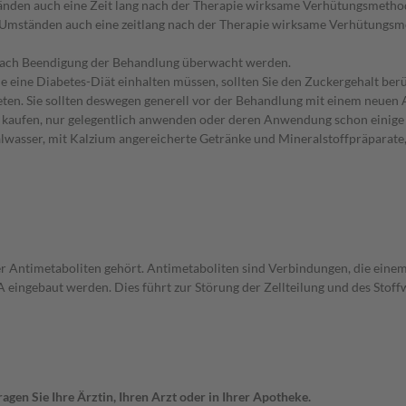
nden auch eine Zeit lang nach der Therapie wirksame Verhütungsmethode
Umständen auch eine zeitlang nach der Therapie wirksame Verhütungsmet
nach Beendigung der Behandlung überwacht werden.
e eine Diabetes-Diät einhalten müssen, sollten Sie den Zuckergehalt berü
en. Sie sollten deswegen generell vor der Behandlung mit einem neuen A
st kaufen, nur gelegentlich anwenden oder deren Anwendung schon einige 
lwasser, mit Kalzium angereicherte Getränke und Mineralstoffpräparate
 Antimetaboliten gehört. Antimetaboliten sind Verbindungen, die einem Me
A eingebaut werden. Dies führt zur Störung der Zellteilung und des St
gen Sie Ihre Ärztin, Ihren Arzt oder in Ihrer Apotheke.