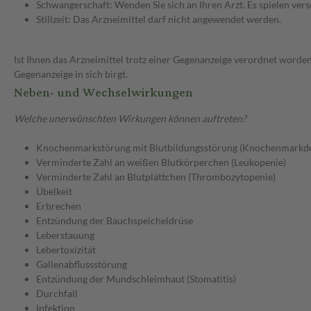
Schwangerschaft: Wenden Sie sich an Ihren Arzt. Es spielen ve
Stillzeit: Das Arzneimittel darf nicht angewendet werden.
Ist Ihnen das Arzneimittel trotz einer Gegenanzeige verordnet worden
Gegenanzeige in sich birgt.
Neben- und Wechselwirkungen
Welche unerwünschten Wirkungen können auftreten?
Knochenmarkstörung mit Blutbildungsstörung (Knochenmarkde
Verminderte Zahl an weißen Blutkörperchen (Leukopenie)
Verminderte Zahl an Blutplättchen (Thrombozytopenie)
Übelkeit
Erbrechen
Entzündung der Bauchspeicheldrüse
Leberstauung
Lebertoxizität
Gallenabflussstörung
Entzündung der Mundschleimhaut (Stomatitis)
Durchfall
Infektion