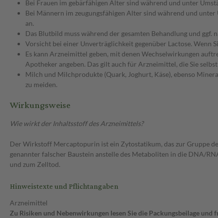
Bei Frauen im gebärfähigen Alter sind während und unter Umstä
Bei Männern im zeugungsfähigen Alter sind während und unter 
an.
Das Blutbild muss während der gesamten Behandlung und ggf. 
Vorsicht bei einer Unverträglichkeit gegenüber Lactose. Wenn Si
Es kann Arzneimittel geben, mit denen Wechselwirkungen auftret
Apotheker angeben. Das gilt auch für Arzneimittel, die Sie selb
Milch und Milchprodukte (Quark, Joghurt, Käse), ebenso Minera
zu meiden.
Wirkungsweise
Wie wirkt der Inhaltsstoff des Arzneimittels?
Der Wirkstoff Mercaptopurin ist ein Zytostatikum, das zur Gruppe der
genannter falscher Baustein anstelle des Metaboliten in die DNA/RN
und zum Zelltod.
Hinweistexte und Pflichtangaben
Arzneimittel
Zu Risiken und Nebenwirkungen lesen Sie die Packungsbeilage und fra