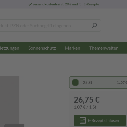
versandkostenfrei
ab 29 € und für E-Rezepte
letzungen
Sonnenschutz
Marken
Themenwelten
25 St
(1,07 € 
26,75 €
1,07 € / 1 St
E-Rezept einlösen