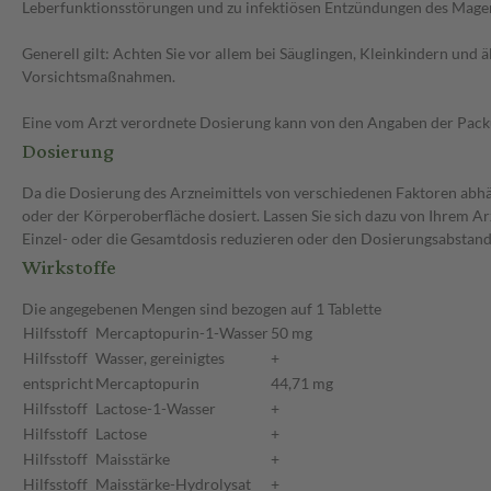
Leberfunktionsstörungen und zu infektiösen Entzündungen des Mage
Generell gilt: Achten Sie vor allem bei Säuglingen, Kleinkindern un
Vorsichtsmaßnahmen.
Eine vom Arzt verordnete Dosierung kann von den Angaben der Packun
Dosierung
Da die Dosierung des Arzneimittels von verschiedenen Faktoren abhä
oder der Körperoberfläche dosiert. Lassen Sie sich dazu von Ihrem A
Einzel- oder die Gesamtdosis reduzieren oder den Dosierungsabstand
Wirkstoffe
Die angegebenen Mengen sind bezogen auf 1 Tablette
Hilfsstoff
Mercaptopurin-1-Wasser
50 mg
Hilfsstoff
Wasser, gereinigtes
+
entspricht
Mercaptopurin
44,71 mg
Hilfsstoff
Lactose-1-Wasser
+
Hilfsstoff
Lactose
+
Hilfsstoff
Maisstärke
+
Hilfsstoff
Maisstärke-Hydrolysat
+