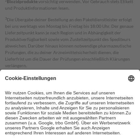
2
Biozidprodukte
vorsichtig verwenden. Vor Gebrauch stets Etikett
und Produktinformationen lesen.
3
Die Übergabe deiner Bestellung an den Paketdienstleister erfolgt
bei uns werktags von Montag bis Freitag bis 18:00 Uhr. Der genaue
Lieferzeitpunkt kann je nach Region und in Abhängigkeit der
Produktverfügbarkeit sowie vom Zustellzeitpunkt des Spediteurs
abweichen. Darüber hinaus können notwendige pharmazeutische
Prüfungen, die zu deiner Arzneimittelsicherheit dienen, die
Lieferfrist um die Dauer der Prüfungen einschließlich Klärungen
verlängern.
4
Für verschreibungspflichtige Medikamente stellt der Arzt ein
Rezept aus und der Patient erhält sie in der Apotheke. Die
gesetzliche Krankenversicherung übernimmt in der Regel die
Kosten dafür, der Versicherte trägt einen Teil davon als Zuzahlung
mit.
Grundsätzlich leisten Mitglieder Zuzahlungen in Höhe von zehn
Prozent des Abgabepreises,
mindestens
jedoch
fünf Euro
und
höchstens zehn Euro.
Es sind jedoch nie mehr als die tatsächlichen
Kosten der Leistung zu entrichten.
Diese Regeln gelten grundsätzlich auch für Online-Apotheken.