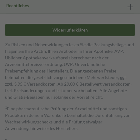
Rechtliches
Widerruf erklären
Zu Risiken und Nebenwirkungen lesen Sie die Packungsbeilage und
fragen Sie Ihre Ärztin, Ihren Arzt oder in Ihrer Apotheke. AVP:
Üblicher Apothekenverkaufspreis berechnet nach der
Arzneimittelpreisverordnung. UVP: Unverbindliche
Preisempfehlung des Herstellers. Die angegebenen Preise
beinhalten die gesetzlich vorgeschriebene Mehrwertsteuer, ggf.
zzgl. 3,95 € Versandkosten. Ab 29,00 € Bestell­wert versand­kosten­
frei. Preisänderungen und Irrtümer vorbehalten. Alle Angebote
und Gratis-Beigaben nur solange der Vorrat reicht.
1
Eine pharmazeutische Prüfung der Arzneimittel und sonstigen
Produkte in deinem Warenkorb beinhaltet die Durchführung von
Wechselwirkungschecks und die Prüfung etwaiger
Anwendungshinweise des Herstellers.