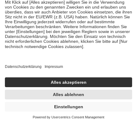
Bei Heilmitteln und häuslicher Krankenpflege beträgt die
Zuzahlung zehn Prozent der Kosten sowie zehn Euro je
Verordnung.
Um das Engagement der Versicherten für ihre eigene Gesundheit zu
stärken und die besondere Stellung der Familie zu unterstützen,
fallen
keine Zuzahlungen
an bei:
• Kindern und Jugendlichen bis zum vollendeten 18. Lebensjahr
mit Ausnahme der Fahrkosten
• Untersuchungen zur Vorsorge und Früherkennung, die von der
GKV getragen werden
• empfohlenen Schutzimpfungen
• Harn- und Blutteststreifen
Wir nutzen Trusted Shops als unabhängigen Dienstleister für die
Einholung von Bewertungen. Trusted Shops hat Maßnahmen
getroffen, um sicherzustellen, dass es sich um echte Bewertungen
handelt. Mehr Informationen findest du hier:
https://help.etrusted.com/hc/de/articles/4419944605341