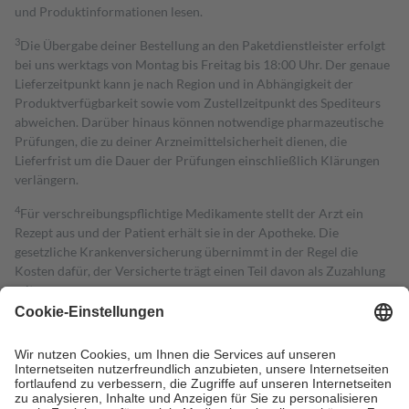
und Produktinformationen lesen.
3
Die Übergabe deiner Bestellung an den Paketdienstleister erfolgt
bei uns werktags von Montag bis Freitag bis 18:00 Uhr. Der genaue
Lieferzeitpunkt kann je nach Region und in Abhängigkeit der
Produktverfügbarkeit sowie vom Zustellzeitpunkt des Spediteurs
abweichen. Darüber hinaus können notwendige pharmazeutische
Prüfungen, die zu deiner Arzneimittelsicherheit dienen, die
Lieferfrist um die Dauer der Prüfungen einschließlich Klärungen
verlängern.
4
Für verschreibungspflichtige Medikamente stellt der Arzt ein
Rezept aus und der Patient erhält sie in der Apotheke. Die
gesetzliche Krankenversicherung übernimmt in der Regel die
Kosten dafür, der Versicherte trägt einen Teil davon als Zuzahlung
mit.
Grundsätzlich leisten Mitglieder Zuzahlungen in Höhe von zehn
Prozent des Abgabepreises,
mindestens
jedoch
fünf Euro
und
höchstens zehn Euro.
Es sind jedoch nie mehr als die tatsächlichen
Kosten der Leistung zu entrichten.
Diese Regeln gelten grundsätzlich auch für Online-Apotheken.
Bei Heilmitteln und häuslicher Krankenpflege beträgt die