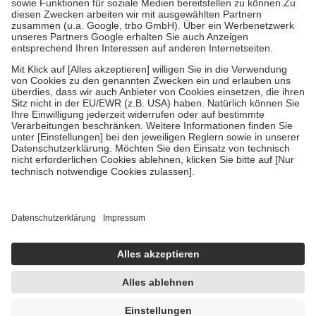
Zuzahlung zehn Prozent der Kosten sowie zehn Euro je
Verordnung.
Um das Engagement der Versicherten für ihre eigene Gesundheit zu
stärken und die besondere Stellung der Familie zu unterstützen,
fallen
keine Zuzahlungen
an bei:
• Kindern und Jugendlichen bis zum vollendeten 18. Lebensjahr
mit Ausnahme der Fahrkosten
• Untersuchungen zur Vorsorge und Früherkennung, die von der
GKV getragen werden
• empfohlenen Schutzimpfungen
• Harn- und Blutteststreifen
Wir nutzen Trusted Shops als unabhängigen Dienstleister für die
Einholung von Bewertungen. Trusted Shops hat Maßnahmen
getroffen, um sicherzustellen, dass es sich um echte Bewertungen
handelt. Mehr Informationen findest du hier:
https://help.etrusted.com/hc/de/articles/4419944605341
Einige Bilder und Inhalte wurden unter Zuhilfenahme künstlicher
Intelligenz erstellt.