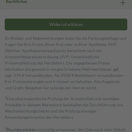
Rechtliches
Widerruf erklären
Zu Risiken und Nebenwirkungen lesen Sie die Packungsbeilage und
fragen Sie Ihre Ärztin, Ihren Arzt oder in Ihrer Apotheke. AVP:
Üblicher Apothekenverkaufspreis berechnet nach der
Arzneimittelpreisverordnung. UVP: Unverbindliche
Preisempfehlung des Herstellers. Die angegebenen Preise
beinhalten die gesetzlich vorgeschriebene Mehrwertsteuer, ggf.
zzgl. 3,95 € Versandkosten. Ab 29,00 € Bestell­wert versand­kosten­
frei. Preisänderungen und Irrtümer vorbehalten. Alle Angebote
und Gratis-Beigaben nur solange der Vorrat reicht.
1
Eine pharmazeutische Prüfung der Arzneimittel und sonstigen
Produkte in deinem Warenkorb beinhaltet die Durchführung von
Wechselwirkungschecks und die Prüfung etwaiger
Anwendungshinweise des Herstellers.
2
Biozidprodukte
vorsichtig verwenden. Vor Gebrauch stets Etikett