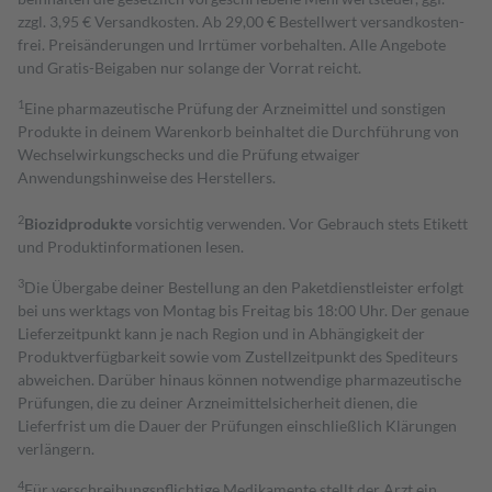
zzgl. 3,95 € Versandkosten. Ab 29,00 € Bestell­wert versand­kosten­
frei. Preisänderungen und Irrtümer vorbehalten. Alle Angebote
und Gratis-Beigaben nur solange der Vorrat reicht.
1
Eine pharmazeutische Prüfung der Arzneimittel und sonstigen
Produkte in deinem Warenkorb beinhaltet die Durchführung von
Wechselwirkungschecks und die Prüfung etwaiger
Anwendungshinweise des Herstellers.
2
Biozidprodukte
vorsichtig verwenden. Vor Gebrauch stets Etikett
und Produktinformationen lesen.
3
Die Übergabe deiner Bestellung an den Paketdienstleister erfolgt
bei uns werktags von Montag bis Freitag bis 18:00 Uhr. Der genaue
Lieferzeitpunkt kann je nach Region und in Abhängigkeit der
Produktverfügbarkeit sowie vom Zustellzeitpunkt des Spediteurs
abweichen. Darüber hinaus können notwendige pharmazeutische
Prüfungen, die zu deiner Arzneimittelsicherheit dienen, die
Lieferfrist um die Dauer der Prüfungen einschließlich Klärungen
verlängern.
4
Für verschreibungspflichtige Medikamente stellt der Arzt ein