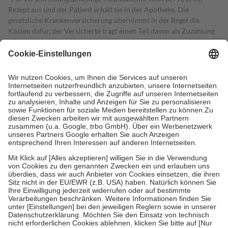
Rezept aus und der Patient erhält sie in der Apotheke. Die
gesetzliche Krankenversicherung übernimmt in der Regel die
Kosten dafür, der Versicherte trägt einen Teil davon als Zuzahlung
mit.
Grundsätzlich leisten Mitglieder Zuzahlungen in Höhe von zehn
Prozent des Abgabepreises,
mindestens
jedoch
fünf Euro
und
höchstens zehn Euro.
Es sind jedoch nie mehr als die tatsächlichen
Kosten der Leistung zu entrichten.
Diese Regeln gelten grundsätzlich auch für Online-Apotheken.
Bei Heilmitteln und häuslicher Krankenpflege beträgt die
Zuzahlung zehn Prozent der Kosten sowie zehn Euro je
Verordnung.
Um das Engagement der Versicherten für ihre eigene Gesundheit zu
stärken und die besondere Stellung der Familie zu unterstützen,
fallen
keine Zuzahlungen
an bei:
• Kindern und Jugendlichen bis zum vollendeten 18. Lebensjahr
mit Ausnahme der Fahrkosten
• Untersuchungen zur Vorsorge und Früherkennung, die von der
GKV getragen werden
• empfohlenen Schutzimpfungen
• Harn- und Blutteststreifen