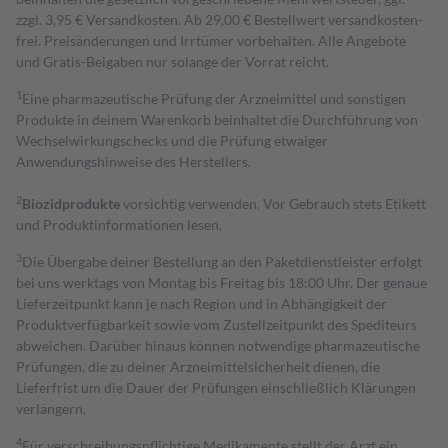
zzgl. 3,95 € Versandkosten. Ab 29,00 € Bestell­wert versand­kosten­
frei. Preisänderungen und Irrtümer vorbehalten. Alle Angebote
und Gratis-Beigaben nur solange der Vorrat reicht.
1
Eine pharmazeutische Prüfung der Arzneimittel und sonstigen
Produkte in deinem Warenkorb beinhaltet die Durchführung von
Wechselwirkungschecks und die Prüfung etwaiger
Anwendungshinweise des Herstellers.
2
Biozidprodukte
vorsichtig verwenden. Vor Gebrauch stets Etikett
und Produktinformationen lesen.
3
Die Übergabe deiner Bestellung an den Paketdienstleister erfolgt
bei uns werktags von Montag bis Freitag bis 18:00 Uhr. Der genaue
Lieferzeitpunkt kann je nach Region und in Abhängigkeit der
Produktverfügbarkeit sowie vom Zustellzeitpunkt des Spediteurs
abweichen. Darüber hinaus können notwendige pharmazeutische
Prüfungen, die zu deiner Arzneimittelsicherheit dienen, die
Lieferfrist um die Dauer der Prüfungen einschließlich Klärungen
verlängern.
4
Für verschreibungspflichtige Medikamente stellt der Arzt ein