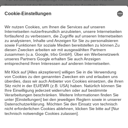
Rezept aus und der Patient erhält sie in der Apotheke. Die
gesetzliche Krankenversicherung übernimmt in der Regel die
Kosten dafür, der Versicherte trägt einen Teil davon als Zuzahlung
mit.
Grundsätzlich leisten Mitglieder Zuzahlungen in Höhe von zehn
Prozent des Abgabepreises,
mindestens
jedoch
fünf Euro
und
höchstens zehn Euro.
Es sind jedoch nie mehr als die tatsächlichen
Kosten der Leistung zu entrichten.
Diese Regeln gelten grundsätzlich auch für Online-Apotheken.
Bei Heilmitteln und häuslicher Krankenpflege beträgt die
Zuzahlung zehn Prozent der Kosten sowie zehn Euro je
Verordnung.
Um das Engagement der Versicherten für ihre eigene Gesundheit zu
stärken und die besondere Stellung der Familie zu unterstützen,
fallen
keine Zuzahlungen
an bei:
• Kindern und Jugendlichen bis zum vollendeten 18. Lebensjahr
mit Ausnahme der Fahrkosten
• Untersuchungen zur Vorsorge und Früherkennung, die von der
GKV getragen werden
• empfohlenen Schutzimpfungen
• Harn- und Blutteststreifen