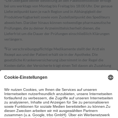
Die Übergabe deiner Bestellung an den Paketdienstleister erfolgt
bei uns werktags von Montag bis Freitag bis 18:00 Uhr. Der genaue
Lieferzeitpunkt kann je nach Region und in Abhängigkeit der
Produktverfügbarkeit sowie vom Zustellzeitpunkt des Spediteurs
abweichen. Darüber hinaus können notwendige pharmazeutische
Prüfungen, die zu deiner Arzneimittelsicherheit dienen, die
Lieferfrist um die Dauer der Prüfungen einschließlich Klärungen
verlängern.
4
Für verschreibungspflichtige Medikamente stellt der Arzt ein
Rezept aus und der Patient erhält sie in der Apotheke. Die
gesetzliche Krankenversicherung übernimmt in der Regel die
Kosten dafür, der Versicherte trägt einen Teil davon als Zuzahlung
mit.
Grundsätzlich leisten Mitglieder Zuzahlungen in Höhe von zehn
Prozent des Abgabepreises,
mindestens
jedoch
fünf Euro
und
höchstens zehn Euro.
Es sind jedoch nie mehr als die tatsächlichen
Kosten der Leistung zu entrichten.
Diese Regeln gelten grundsätzlich auch für Online-Apotheken.
Bei Heilmitteln und häuslicher Krankenpflege beträgt die
Zuzahlung zehn Prozent der Kosten sowie zehn Euro je
Verordnung.