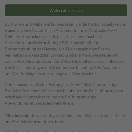
Widerruf erklären
Zu Risiken und Nebenwirkungen lesen Sie die Packungsbeilage und
fragen Sie Ihre Ärztin, Ihren Arzt oder in Ihrer Apotheke. AVP:
Üblicher Apothekenverkaufspreis berechnet nach der
Arzneimittelpreisverordnung. UVP: Unverbindliche
Preisempfehlung des Herstellers. Die angegebenen Preise
beinhalten die gesetzlich vorgeschriebene Mehrwertsteuer, ggf.
zzgl. 3,95 € Versandkosten. Ab 29,00 € Bestell­wert versand­kosten­
frei. Preisänderungen und Irrtümer vorbehalten. Alle Angebote
und Gratis-Beigaben nur solange der Vorrat reicht.
1
Eine pharmazeutische Prüfung der Arzneimittel und sonstigen
Produkte in deinem Warenkorb beinhaltet die Durchführung von
Wechselwirkungschecks und die Prüfung etwaiger
Anwendungshinweise des Herstellers.
2
Biozidprodukte
vorsichtig verwenden. Vor Gebrauch stets Etikett
und Produktinformationen lesen.
3