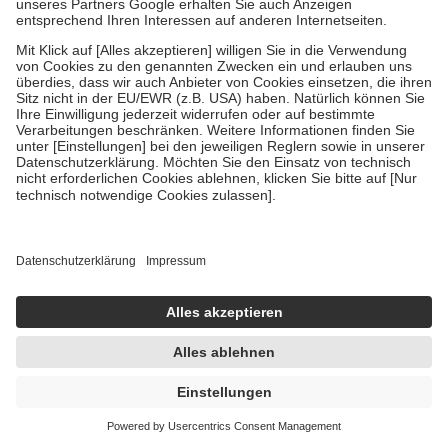
Um das Engagement der Versicherten für ihre eigene Gesundheit zu
stärken und die besondere Stellung der Familie zu unterstützen,
fallen
keine Zuzahlungen
an bei:
• Kindern und Jugendlichen bis zum vollendeten 18. Lebensjahr
mit Ausnahme der Fahrkosten
• Untersuchungen zur Vorsorge und Früherkennung, die von der
GKV getragen werden
• empfohlenen Schutzimpfungen
• Harn- und Blutteststreifen
Wir nutzen Trusted Shops als unabhängigen Dienstleister für die
Einholung von Bewertungen. Trusted Shops hat Maßnahmen
getroffen, um sicherzustellen, dass es sich um echte Bewertungen
handelt. Mehr Informationen findest du hier:
https://help.etrusted.com/hc/de/articles/4419944605341
Einige Bilder und Inhalte wurden unter Zuhilfenahme künstlicher
Intelligenz erstellt.