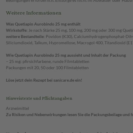
Bedingungen erforderlich. Entsorge es nicht im Abwasser oder Hausha
Weitere Informationen
Was Quetiapin Aurobindo 25 mg enthält
Wirkstoffe
: Je nach Stärke 25 mg, 100 mg, 200 mg oder 300 mg Queti
weitere Bestandteile
: Povidon (K30), Calciumhydrogenphosphat-Dihyd
Siliciumdioxid, Talkum, Hypromellose, Macrogol 400, Titandioxid (E1
Wie Quetiapin Aurobindo 25 mg aussieht und Inhalt der Packung
– 25 mg: pfirsichfarbene, runde Filmtabletten
Packungen mit 20, 50 oder 100 Filmtabletten
Löse jetzt dein Rezept bei sanicare.de ein!
Hinweistexte und Pflichtangaben
Arzneimittel
Zu Risiken und Nebenwirkungen lesen Sie die Packungsbeilage und fra