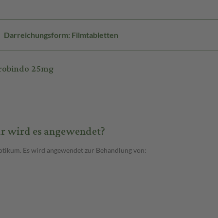
Darreichungsform: Filmtabletten
urobindo 25mg
ür wird es angewendet?
hotikum. Es wird angewendet zur Behandlung von: