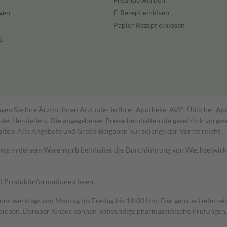
gen
E-Rezept einlösen
Papier Rezept einlösen
g
gen Sie Ihre Ärztin, Ihren Arzt oder in Ihrer Apotheke. AVP: Üblicher A
s Herstellers. Die angegebenen Preise beinhalten die gesetzlich vorgesc
alten. Alle Angebote und Gratis-Beigaben nur solange der Vorrat reicht.
dukte in deinem Warenkorb beinhaltet die Durchführung von Wechselwir
nd Produktinformationen lesen.
 uns werktags von Montag bis Freitag bis 18:00 Uhr. Der genaue Lieferze
ichen. Darüber hinaus können notwendige pharmazeutische Prüfungen, die