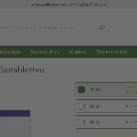
versandkostenfrei
ab 29 € und für E-Rezepte
letzungen
Sonnenschutz
Marken
Themenwelten
ilmtabletten
Sparti
100 St
(0,15 € 
50 St
(0,29 € 
20 St
(0,66 € 