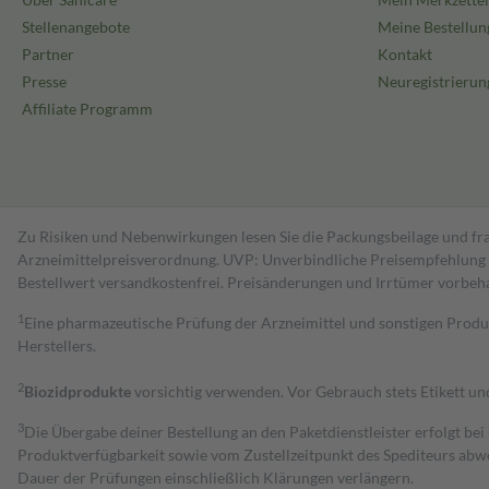
Stellenangebote
Meine Bestellun
Partner
Kontakt
Presse
Neuregistrierun
Affiliate Programm
Zu Risiken und Nebenwirkungen lesen Sie die Packungsbeilage und fra
Arzneimittelpreisverordnung. UVP: Unverbindliche Preisempfehlung de
Bestell­wert versand­kosten­frei. Preisänderungen und Irrtümer vorbeh
1
Eine pharmazeutische Prüfung der Arzneimittel und sonstigen Pro
Herstellers.
2
Biozidprodukte
vorsichtig verwenden. Vor Gebrauch stets Etikett u
3
Die Übergabe deiner Bestellung an den Paketdienstleister erfolgt bei
Produktverfügbarkeit sowie vom Zustellzeitpunkt des Spediteurs abwe
Dauer der Prüfungen einschließlich Klärungen verlängern.