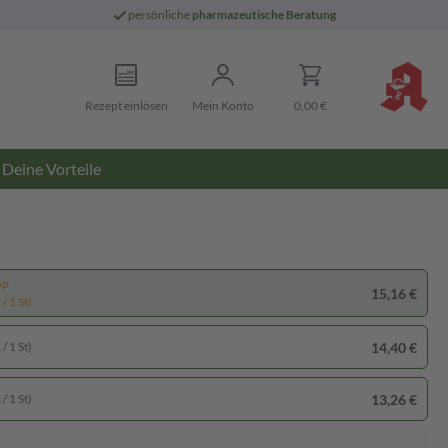
persönliche
pharmazeutische Beratung
Rezept einlösen
Mein Konto
0,00 €
Deine Vorteile
pp
15,16 €
/ 1 St)
14,40 €
/ 1 St)
13,26 €
/ 1 St)