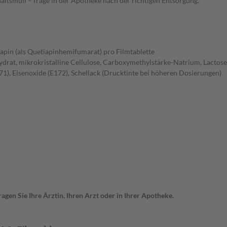
ltsmüll – frage in der Apotheke nach der richtigen Entsorgung.
apin (als Quetiapinhemifumarat) pro Filmtablette
rat, mikrokristalline Cellulose, Carboxymethylstärke-Natrium, Lactose
71), Eisenoxide (E172), Schellack (Drucktinte bei höheren Dosierungen)
gen Sie Ihre Ärztin, Ihren Arzt oder in Ihrer Apotheke.