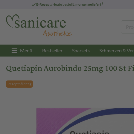
3
E-Rezept:
Heute bestellt,
morgen geliefert
Menü
Bestseller
Sparsets
Schmerzen & Ver
Quetiapin Aurobindo 25mg 100 St F
Rezeptpflichtig