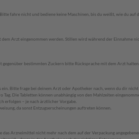
itte fahre nicht und bediene keine Maschinen, bis du weißt, wie du auf 
it dem Arzt eingenommen werden. Stillen wird während der Einnahme n
it gegenüber bestimmten Zuckern bitte Rücksprache mit dem Arzt halten
. Bitte frage bei deinem Arzt oder Apotheker nach, wenn du dir nicht s
pro Tag. Die Tabletten können unabhängig von den Mahlzeiten eingenomm
h erfolgen – je nach ärztlicher Vorgabe.
nweisung, da sonst Entzugserscheinungen auftreten können.
 das Arzneimittel nicht mehr nach dem auf der Verpackung angegebenen