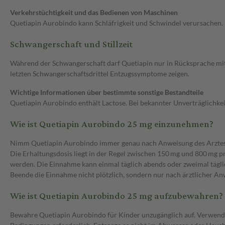
Verkehrstüchtigkeit und das Bedienen von Maschinen
Quetiapin Aurobindo kann Schläfrigkeit und Schwindel verursachen. B
Schwangerschaft und Stillzeit
Während der Schwangerschaft darf Quetiapin nur in Rücksprache m
letzten Schwangerschaftsdrittel Entzugssymptome zeigen.
Wichtige Informationen über bestimmte sonstige Bestandteile
Quetiapin Aurobindo enthält Lactose. Bei bekannter Unverträglichke
Wie ist Quetiapin Aurobindo 25 mg einzunehmen?
Nimm Quetiapin Aurobindo immer genau nach Anweisung des Arztes ein
Die Erhaltungsdosis liegt in der Regel zwischen 150 mg und 800 mg 
werden. Die Einnahme kann einmal täglich abends oder zweimal täglic
Beende die Einnahme nicht plötzlich, sondern nur nach ärztlicher A
Wie ist Quetiapin Aurobindo 25 mg aufzubewahren?
Bewahre Quetiapin Aurobindo für Kinder unzugänglich auf. Verwende