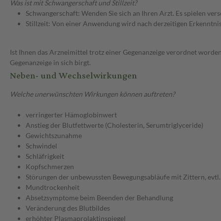
Was ist mit Schwangerschaft und Stillzeit?
Schwangerschaft: Wenden Sie sich an Ihren Arzt. Es spielen ve
Stillzeit: Von einer Anwendung wird nach derzeitigen Erkenntniss
Ist Ihnen das Arzneimittel trotz einer Gegenanzeige verordnet worden
Gegenanzeige in sich birgt.
Neben- und Wechselwirkungen
Welche unerwünschten Wirkungen können auftreten?
verringerter Hämoglobinwert
Anstieg der Blutfettwerte (Cholesterin, Serumtriglyceride)
Gewichtszunahme
Schwindel
Schläfrigkeit
Kopfschmerzen
Störungen der unbewussten Bewegungsabläufe mit Zittern, evtl.
Mundtrockenheit
Absetzsymptome beim Beenden der Behandlung
Veränderung des Blutbildes
erhöhter Plasmaprolaktinspiegel