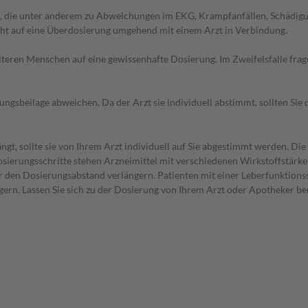
 die unter anderem zu Abweichungen im EKG, Krampfanfällen, Schädigun
cht auf eine Überdosierung umgehend mit einem Arzt in Verbindung.
d älteren Menschen auf eine gewissenhafte Dosierung. Im Zweifelsfalle f
gsbeilage abweichen. Da der Arzt sie individuell abstimmt, sollten Si
gt, sollte sie von Ihrem Arzt individuell auf Sie abgestimmt werden. Di
 Dosierungsschritte stehen Arzneimittel mit verschiedenen Wirkstoffstärk
r den Dosierungsabstand verlängern. Patienten mit einer Leberfunktionss
ern. Lassen Sie sich zu der Dosierung von Ihrem Arzt oder Apotheker be