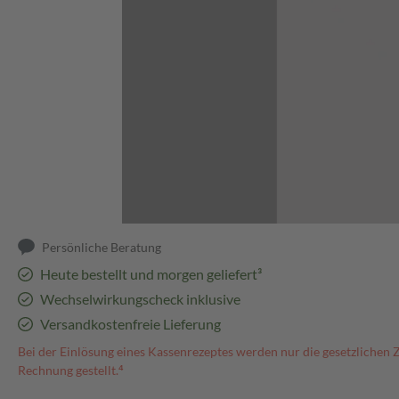
Abbildung kann abweichen
Persönliche Beratung
Heute bestellt und morgen geliefert³
Wechselwirkungscheck inklusive
Versandkostenfreie Lieferung
Bei der Einlösung eines Kassenrezeptes werden nur die gesetzlichen 
Rechnung gestellt.⁴