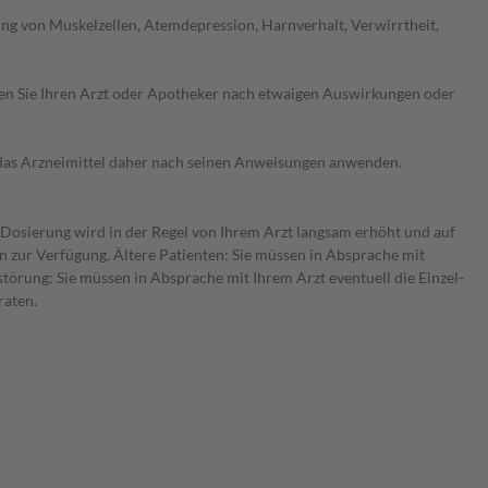
g von Muskelzellen, Atemdepression, Harnverhalt, Verwirrtheit,
ragen Sie Ihren Arzt oder Apotheker nach etwaigen Auswirkungen oder
e das Arzneimittel daher nach seinen Anweisungen anwenden.
e Dosierung wird in der Regel von Ihrem Arzt langsam erhöht und auf
en zur Verfügung. Ältere Patienten: Sie müssen in Absprache mit
törung: Sie müssen in Absprache mit Ihrem Arzt eventuell die Einzel-
raten.