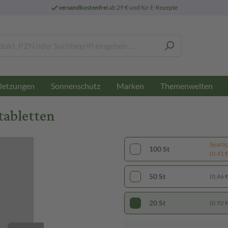
versandkostenfrei
ab 29 € und für E-Rezepte
letzungen
Sonnenschutz
Marken
Themenwelten
tabletten
Sparti
100 St
(0,41 € 
50 St
(0,46 € 
20 St
(0,92 € 