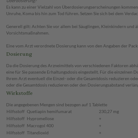
Überdosierung?
Es kann zu einer Vielzahl von Überdosierungserscheinungen kommen,
Unruhe, Koma bis hin zum Tod führen. Setzen Sie sich bei dem Verda
Generell gilt: Achten Sie vor allem bei Säuglingen, Kleinkindern un
Vorsichtsmaßnahmen.
Eine vom Arzt verordnete Dosierung kann von den Angaben der Packun
Dosierung
Da die Dosierung des Arzneimittels von verschiedenen Faktoren abhän
eine für Sie passende Erhaltungsdosis eingestellt. Für die einzelnen
Ihrem Arzt eventuell die Einzel- oder die Gesamtdosis reduzieren ode
oder die Gesamtdosis reduzieren oder den Dosierungsabstand verläng
Wirkstoffe
Die angegebenen Mengen sind bezogen auf 1 Tablette
Hilfsstoff
Quetiapin hemifumarat
230,27 mg
Hilfsstoff
Hypromellose
+
Hilfsstoff
Macrogol 400
+
Hilfsstoff
Titandioxid
+