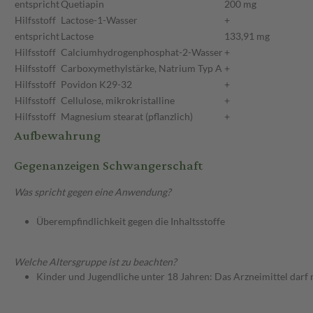
entspricht
Quetiapin
200 mg
Hilfsstoff
Lactose-1-Wasser
+
entspricht
Lactose
133,91 mg
Hilfsstoff
Calciumhydrogenphosphat-2-Wasser
+
Hilfsstoff
Carboxymethylstärke, Natrium Typ A
+
Hilfsstoff
Povidon K29-32
+
Hilfsstoff
Cellulose, mikrokristalline
+
Hilfsstoff
Magnesium stearat (pflanzlich)
+
Aufbewahrung
Gegenanzeigen Schwangerschaft
Was spricht gegen eine Anwendung?
Überempfindlichkeit gegen die Inhaltsstoffe
Welche Altersgruppe ist zu beachten?
Kinder und Jugendliche unter 18 Jahren: Das Arzneimittel darf