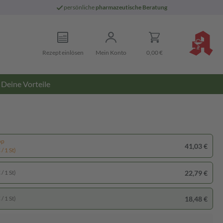
persönliche
pharmazeutische Beratung
Rezept einlösen
Mein Konto
0,00 €
Deine Vorteile
pp
41,03 €
/ 1 St)
22,79 €
/ 1 St)
18,48 €
/ 1 St)