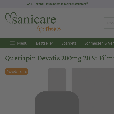
3
E-Rezept:
Heute bestellt,
morgen geliefert
Menü
Bestseller
Sparsets
Schmerzen & Ver
Quetiapin Devatis 200mg 20 St Film
Rezeptpflichtig