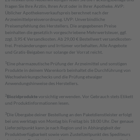
fragen Sie Ihre Ärztin, Ihren Arzt oder in Ihrer Apotheke. AVP:
Üblicher Apothekenverkaufspreis berechnet nach der
Arzneimittelpreisverordnung. UVP: Unverbindliche
Preisempfehlung des Herstellers. Die angegebenen Preise
beinhalten die gesetzlich vorgeschriebene Mehrwertsteuer, ggf.
zzgl. 3,95 € Versandkosten. Ab 29,00 € Bestell­wert versand­kosten­
frei. Preisänderungen und Irrtümer vorbehalten. Alle Angebote
und Gratis-Beigaben nur solange der Vorrat reicht.
1
Eine pharmazeutische Prüfung der Arzneimittel und sonstigen
Produkte in deinem Warenkorb beinhaltet die Durchführung von
Wechselwirkungschecks und die Prüfung etwaiger
Anwendungshinweise des Herstellers.
2
Biozidprodukte
vorsichtig verwenden. Vor Gebrauch stets Etikett
und Produktinformationen lesen.
3
Die Übergabe deiner Bestellung an den Paketdienstleister erfolgt
bei uns werktags von Montag bis Freitag bis 18:00 Uhr. Der genaue
Lieferzeitpunkt kann je nach Region und in Abhängigkeit der
Produktverfügbarkeit sowie vom Zustellzeitpunkt des Spediteurs