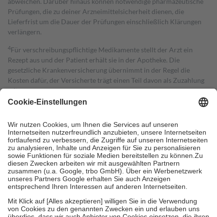
abweichen. Darüber hinaus können notwendige pharmazeutische
Prüfungen, die zu deiner Arzneimittelsicherheit dienen, die
Lieferfrist um die Dauer der Prüfungen einschließlich Klärungen
verlängern.
4
Für verschreibungspflichtige Medikamente stellt der Arzt ein
Rezept aus und der Patient erhält sie in der Apotheke. Die
gesetzliche Krankenversicherung übernimmt in der Regel die
Kosten dafür, der Versicherte trägt einen Teil davon als Zuzahlung
mit.
Grundsätzlich leisten Mitglieder Zuzahlungen in Höhe von zehn
Prozent des Abgabepreises,
mindestens
jedoch
fünf Euro
und
höchstens zehn Euro.
Es sind jedoch nie mehr als die tatsächlichen
Kosten der Leistung zu entrichten.
Diese Regeln gelten grundsätzlich auch für Online-Apotheken.
Bei Heilmitteln und häuslicher Krankenpflege beträgt die
Zuzahlung zehn Prozent der Kosten sowie zehn Euro je
Verordnung.
Um das Engagement der Versicherten für ihre eigene Gesundheit zu
stärken und die besondere Stellung der Familie zu unterstützen,
fallen
keine Zuzahlungen
an bei:
• Kindern und Jugendlichen bis zum vollendeten 18. Lebensjahr