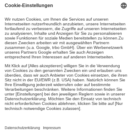
Grundsätzlich leisten Mitglieder Zuzahlungen in Höhe von zehn
Prozent des Abgabepreises,
mindestens
jedoch
fünf Euro
und
höchstens zehn Euro.
Es sind jedoch nie mehr als die tatsächlichen
Kosten der Leistung zu entrichten.
Diese Regeln gelten grundsätzlich auch für Online-Apotheken.
Bei Heilmitteln und häuslicher Krankenpflege beträgt die
Zuzahlung zehn Prozent der Kosten sowie zehn Euro je
Verordnung.
Um das Engagement der Versicherten für ihre eigene Gesundheit zu
stärken und die besondere Stellung der Familie zu unterstützen,
fallen
keine Zuzahlungen
an bei:
• Kindern und Jugendlichen bis zum vollendeten 18. Lebensjahr
mit Ausnahme der Fahrkosten
• Untersuchungen zur Vorsorge und Früherkennung, die von der
GKV getragen werden
• empfohlenen Schutzimpfungen
• Harn- und Blutteststreifen
Wir nutzen Trusted Shops als unabhängigen Dienstleister für die
Einholung von Bewertungen. Trusted Shops hat Maßnahmen
getroffen, um sicherzustellen, dass es sich um echte Bewertungen