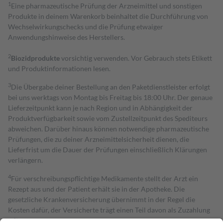
1
Eine pharmazeutische Prüfung der Arzneimittel und sonstigen
Produkte in deinem Warenkorb beinhaltet die Durchführung von
Wechselwirkungschecks und die Prüfung etwaiger
Anwendungshinweise des Herstellers.
2
Biozidprodukte
vorsichtig verwenden. Vor Gebrauch stets Etikett
und Produktinformationen lesen.
3
Die Übergabe deiner Bestellung an den Paketdienstleister erfolgt
bei uns werktags von Montag bis Freitag bis 18:00 Uhr. Der genaue
Lieferzeitpunkt kann je nach Region und in Abhängigkeit der
Produktverfügbarkeit sowie vom Zustellzeitpunkt des Spediteurs
abweichen. Darüber hinaus können notwendige pharmazeutische
Prüfungen, die zu deiner Arzneimittelsicherheit dienen, die
Lieferfrist um die Dauer der Prüfungen einschließlich Klärungen
verlängern.
4
Für verschreibungspflichtige Medikamente stellt der Arzt ein
Rezept aus und der Patient erhält sie in der Apotheke. Die
gesetzliche Krankenversicherung übernimmt in der Regel die
Kosten dafür, der Versicherte trägt einen Teil davon als Zuzahlung
mit.