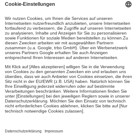
Grundsätzlich leisten Mitglieder Zuzahlungen in Höhe von zehn
Prozent des Abgabepreises,
mindestens
jedoch
fünf Euro
und
höchstens zehn Euro.
Es sind jedoch nie mehr als die tatsächlichen
Kosten der Leistung zu entrichten.
Diese Regeln gelten grundsätzlich auch für Online-Apotheken.
Bei Heilmitteln und häuslicher Krankenpflege beträgt die
Zuzahlung zehn Prozent der Kosten sowie zehn Euro je
Verordnung.
Um das Engagement der Versicherten für ihre eigene Gesundheit zu
stärken und die besondere Stellung der Familie zu unterstützen,
fallen
keine Zuzahlungen
an bei:
• Kindern und Jugendlichen bis zum vollendeten 18. Lebensjahr
mit Ausnahme der Fahrkosten
• Untersuchungen zur Vorsorge und Früherkennung, die von der
GKV getragen werden
• empfohlenen Schutzimpfungen
• Harn- und Blutteststreifen
Wir nutzen Trusted Shops als unabhängigen Dienstleister für die
Einholung von Bewertungen. Trusted Shops hat Maßnahmen
getroffen, um sicherzustellen, dass es sich um echte Bewertungen
handelt. Mehr Informationen findest du hier: