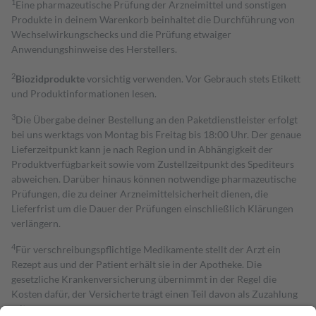
1
Eine pharmazeutische Prüfung der Arzneimittel und sonstigen
Produkte in deinem Warenkorb beinhaltet die Durchführung von
Wechselwirkungschecks und die Prüfung etwaiger
Anwendungshinweise des Herstellers.
2
Biozidprodukte
vorsichtig verwenden. Vor Gebrauch stets Etikett
und Produktinformationen lesen.
3
Die Übergabe deiner Bestellung an den Paketdienstleister erfolgt
bei uns werktags von Montag bis Freitag bis 18:00 Uhr. Der genaue
Lieferzeitpunkt kann je nach Region und in Abhängigkeit der
Produktverfügbarkeit sowie vom Zustellzeitpunkt des Spediteurs
abweichen. Darüber hinaus können notwendige pharmazeutische
Prüfungen, die zu deiner Arzneimittelsicherheit dienen, die
Lieferfrist um die Dauer der Prüfungen einschließlich Klärungen
verlängern.
4
Für verschreibungspflichtige Medikamente stellt der Arzt ein
Rezept aus und der Patient erhält sie in der Apotheke. Die
gesetzliche Krankenversicherung übernimmt in der Regel die
Kosten dafür, der Versicherte trägt einen Teil davon als Zuzahlung
mit.