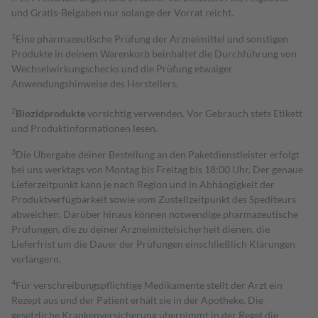
und Gratis-Beigaben nur solange der Vorrat reicht.
1
Eine pharmazeutische Prüfung der Arzneimittel und sonstigen
Produkte in deinem Warenkorb beinhaltet die Durchführung von
Wechselwirkungschecks und die Prüfung etwaiger
Anwendungshinweise des Herstellers.
2
Biozidprodukte
vorsichtig verwenden. Vor Gebrauch stets Etikett
und Produktinformationen lesen.
3
Die Übergabe deiner Bestellung an den Paketdienstleister erfolgt
bei uns werktags von Montag bis Freitag bis 18:00 Uhr. Der genaue
Lieferzeitpunkt kann je nach Region und in Abhängigkeit der
Produktverfügbarkeit sowie vom Zustellzeitpunkt des Spediteurs
abweichen. Darüber hinaus können notwendige pharmazeutische
Prüfungen, die zu deiner Arzneimittelsicherheit dienen, die
Lieferfrist um die Dauer der Prüfungen einschließlich Klärungen
verlängern.
4
Für verschreibungspflichtige Medikamente stellt der Arzt ein
Rezept aus und der Patient erhält sie in der Apotheke. Die
gesetzliche Krankenversicherung übernimmt in der Regel die