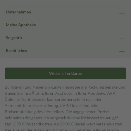
Unternehmen
Meine Apotheke
So geht's
Rechtliches
Widerruf erklären
Zu Risiken und Nebenwirkungen lesen Sie die Packungsbeilage und
fragen Sie Ihre Ärztin, Ihren Arzt oder in Ihrer Apotheke. AVP:
Üblicher Apothekenverkaufspreis berechnet nach der
Arzneimittelpreisverordnung. UVP: Unverbindliche
Preisempfehlung des Herstellers. Die angegebenen Preise
beinhalten die gesetzlich vorgeschriebene Mehrwertsteuer, ggf.
zzgl. 3,95 € Versandkosten. Ab 29,00 € Bestell­wert versand­kosten­
frei. Preisänderungen und Irrtümer vorbehalten. Alle Angebote