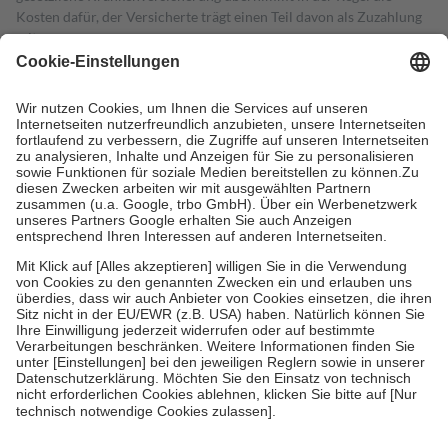
Kosten dafür, der Versicherte trägt einen Teil davon als Zuzahlung
mit.
Grundsätzlich leisten Mitglieder Zuzahlungen in Höhe von zehn
Prozent des Abgabepreises,
mindestens
jedoch
fünf Euro
und
höchstens zehn Euro.
Es sind jedoch nie mehr als die tatsächlichen
Kosten der Leistung zu entrichten.
Diese Regeln gelten grundsätzlich auch für Online-Apotheken.
Bei Heilmitteln und häuslicher Krankenpflege beträgt die
Zuzahlung zehn Prozent der Kosten sowie zehn Euro je
Verordnung.
Um das Engagement der Versicherten für ihre eigene Gesundheit zu
stärken und die besondere Stellung der Familie zu unterstützen,
fallen
keine Zuzahlungen
an bei:
• Kindern und Jugendlichen bis zum vollendeten 18. Lebensjahr
mit Ausnahme der Fahrkosten
• Untersuchungen zur Vorsorge und Früherkennung, die von der
GKV getragen werden
• empfohlenen Schutzimpfungen
• Harn- und Blutteststreifen
Wir nutzen Trusted Shops als unabhängigen Dienstleister für die