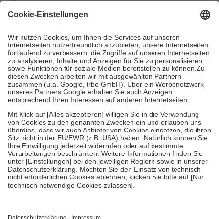
mit.
Grundsätzlich leisten Mitglieder Zuzahlungen in Höhe von zehn
Prozent des Abgabepreises,
mindestens
jedoch
fünf Euro
und
höchstens zehn Euro.
Es sind jedoch nie mehr als die tatsächlichen
Kosten der Leistung zu entrichten.
Diese Regeln gelten grundsätzlich auch für Online-Apotheken.
Bei Heilmitteln und häuslicher Krankenpflege beträgt die
Zuzahlung zehn Prozent der Kosten sowie zehn Euro je
Verordnung.
Um das Engagement der Versicherten für ihre eigene Gesundheit zu
stärken und die besondere Stellung der Familie zu unterstützen,
fallen
keine Zuzahlungen
an bei:
• Kindern und Jugendlichen bis zum vollendeten 18. Lebensjahr
mit Ausnahme der Fahrkosten
• Untersuchungen zur Vorsorge und Früherkennung, die von der
GKV getragen werden
• empfohlenen Schutzimpfungen
• Harn- und Blutteststreifen
Wir nutzen Trusted Shops als unabhängigen Dienstleister für die
Einholung von Bewertungen. Trusted Shops hat Maßnahmen
getroffen, um sicherzustellen, dass es sich um echte Bewertungen