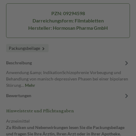
PZN: 09294598
Darreichungsform: Filmtabletten
Hersteller: Hormosan Pharma GmbH
Packungsbeilage
Beschreibung
Anwendung &amp; IndikationSchizophrenie Vorbeugung und
Behandlung von manisch-depressiven Phasen bei einer bipolaren
Störung…
Mehr
Bewertungen
Hinweistexte und Pflichtangaben
Arzneimittel
Zu Risiken und Nebenwirkungen lesen Sie die Packungsbeilage
und fragen Sie Ihre Ärztin, Ihren Arzt oder in Ihrer Apotheke.