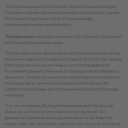
1
Eine pharmazeutische Prüfung der Arzneimittel und sonstigen
Produkte in deinem Warenkorb beinhaltet die Durchführung von
Wechselwirkungschecks und die Prüfung etwaiger
Anwendungshinweise des Herstellers.
2
Biozidprodukte
vorsichtig verwenden. Vor Gebrauch stets Etikett
und Produktinformationen lesen.
3
Die Übergabe deiner Bestellung an den Paketdienstleister erfolgt
bei uns werktags von Montag bis Freitag bis 18:00 Uhr. Der genaue
Lieferzeitpunkt kann je nach Region und in Abhängigkeit der
Produktverfügbarkeit sowie vom Zustellzeitpunkt des Spediteurs
abweichen. Darüber hinaus können notwendige pharmazeutische
Prüfungen, die zu deiner Arzneimittelsicherheit dienen, die
Lieferfrist um die Dauer der Prüfungen einschließlich Klärungen
verlängern.
4
Für verschreibungspflichtige Medikamente stellt der Arzt ein
Rezept aus und der Patient erhält sie in der Apotheke. Die
gesetzliche Krankenversicherung übernimmt in der Regel die
Kosten dafür, der Versicherte trägt einen Teil davon als Zuzahlung