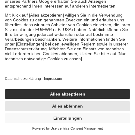
Um das Engagement der Versicherten für ihre eigene Gesundheit zu
stärken und die besondere Stellung der Familie zu unterstützen,
fallen
keine Zuzahlungen
an bei:
• Kindern und Jugendlichen bis zum vollendeten 18. Lebensjahr
mit Ausnahme der Fahrkosten
• Untersuchungen zur Vorsorge und Früherkennung, die von der
GKV getragen werden
• empfohlenen Schutzimpfungen
• Harn- und Blutteststreifen
Wir nutzen Trusted Shops als unabhängigen Dienstleister für die
Einholung von Bewertungen. Trusted Shops hat Maßnahmen
getroffen, um sicherzustellen, dass es sich um echte Bewertungen
handelt. Mehr Informationen findest du hier:
https://help.etrusted.com/hc/de/articles/4419944605341
Einige Bilder und Inhalte wurden unter Zuhilfenahme künstlicher
Intelligenz erstellt.