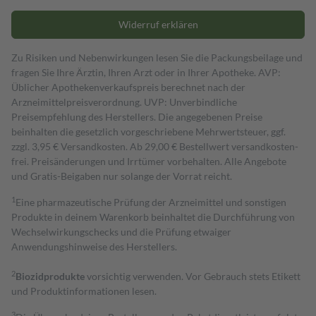
Widerruf erklären
Zu Risiken und Nebenwirkungen lesen Sie die Packungsbeilage und
fragen Sie Ihre Ärztin, Ihren Arzt oder in Ihrer Apotheke. AVP:
Üblicher Apothekenverkaufspreis berechnet nach der
Arzneimittelpreisverordnung. UVP: Unverbindliche
Preisempfehlung des Herstellers. Die angegebenen Preise
beinhalten die gesetzlich vorgeschriebene Mehrwertsteuer, ggf.
zzgl. 3,95 € Versandkosten. Ab 29,00 € Bestell­wert versand­kosten­
frei. Preisänderungen und Irrtümer vorbehalten. Alle Angebote
und Gratis-Beigaben nur solange der Vorrat reicht.
1
Eine pharmazeutische Prüfung der Arzneimittel und sonstigen
Produkte in deinem Warenkorb beinhaltet die Durchführung von
Wechselwirkungschecks und die Prüfung etwaiger
Anwendungshinweise des Herstellers.
2
Biozidprodukte
vorsichtig verwenden. Vor Gebrauch stets Etikett
und Produktinformationen lesen.
3