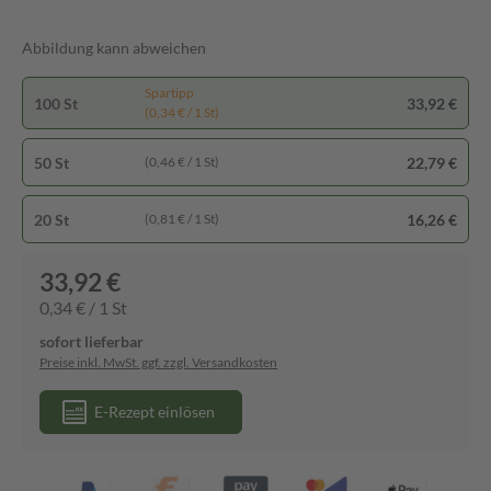
Abbildung kann abweichen
Spartipp
100 St
33,92 €
(0,34 € / 1 St)
50 St
22,79 €
(0,46 € / 1 St)
20 St
16,26 €
(0,81 € / 1 St)
33,92 €
0,34 € / 1 St
sofort lieferbar
Preise inkl. MwSt. ggf. zzgl. Versandkosten
E-Rezept einlösen