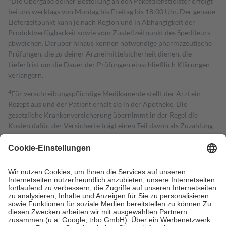
Die Übergabe deiner Bestellung an den Paketdienstleister erfolgt
bei uns werktags von Montag bis Freitag bis 18:00 Uhr. Der genaue
Lieferzeitpunkt kann je nach Region und in Abhängigkeit der
Produktverfügbarkeit sowie vom Zustellzeitpunkt des Spediteurs
abweichen. Darüber hinaus können notwendige pharmazeutische
Prüfungen, die zu deiner Arzneimittelsicherheit dienen, die
Lieferfrist um die Dauer der Prüfungen einschließlich Klärungen
verlängern.
4
Für verschreibungspflichtige Medikamente stellt der Arzt ein
Rezept aus und der Patient erhält sie in der Apotheke. Die
gesetzliche Krankenversicherung übernimmt in der Regel die
Kosten dafür, der Versicherte trägt einen Teil davon als Zuzahlung
mit.
Grundsätzlich leisten Mitglieder Zuzahlungen in Höhe von zehn
Prozent des Abgabepreises,
mindestens
jedoch
fünf Euro
und
höchstens zehn Euro.
Es sind jedoch nie mehr als die tatsächlichen
Kosten der Leistung zu entrichten.
Diese Regeln gelten grundsätzlich auch für Online-Apotheken.
Bei Heilmitteln und häuslicher Krankenpflege beträgt die
Zuzahlung zehn Prozent der Kosten sowie zehn Euro je
Verordnung.