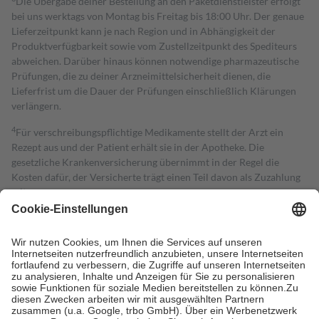
Die Übergabe deiner Bestellung an den Paketdienstleister erfolgt
bei uns werktags von Montag bis Freitag bis 18:00 Uhr. Der genaue
Lieferzeitpunkt kann je nach Region und in Abhängigkeit der
Produktverfügbarkeit sowie vom Zustellzeitpunkt des Spediteurs
abweichen. Darüber hinaus können notwendige pharmazeutische
Prüfungen, die zu deiner Arzneimittelsicherheit dienen, die
Lieferfrist um die Dauer der Prüfungen einschließlich Klärungen
verlängern.
4
Für verschreibungspflichtige Medikamente stellt der Arzt ein
Rezept aus und der Patient erhält sie in der Apotheke. Die
gesetzliche Krankenversicherung übernimmt in der Regel die
Kosten dafür, der Versicherte trägt einen Teil davon als Zuzahlung
mit.
Grundsätzlich leisten Mitglieder Zuzahlungen in Höhe von zehn
Prozent des Abgabepreises,
mindestens
jedoch
fünf Euro
und
höchstens zehn Euro.
Es sind jedoch nie mehr als die tatsächlichen
Kosten der Leistung zu entrichten.
Diese Regeln gelten grundsätzlich auch für Online-Apotheken.
Bei Heilmitteln und häuslicher Krankenpflege beträgt die
Zuzahlung zehn Prozent der Kosten sowie zehn Euro je
Verordnung.