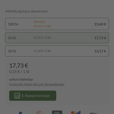
Abbildung kann abweichen
Spartipp
100 St
23,60 €
(0,24 € / 1 St)
50 St
17,73 €
(0,35 € / 1 St)
10 St
13,17 €
(1,32 € / 1 St)
17,73 €
0,35 € / 1 St
sofort lieferbar
Preise inkl. MwSt. ggf. zzgl. Versandkosten
E-Rezept einlösen