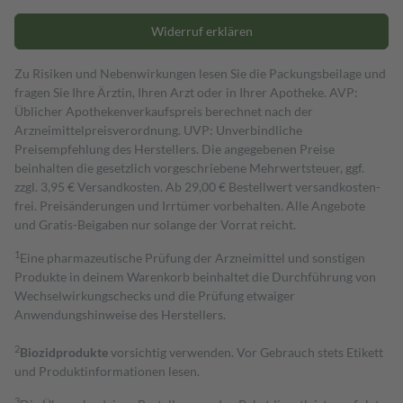
Widerruf erklären
Zu Risiken und Nebenwirkungen lesen Sie die Packungsbeilage und
fragen Sie Ihre Ärztin, Ihren Arzt oder in Ihrer Apotheke. AVP:
Üblicher Apothekenverkaufspreis berechnet nach der
Arzneimittelpreisverordnung. UVP: Unverbindliche
Preisempfehlung des Herstellers. Die angegebenen Preise
beinhalten die gesetzlich vorgeschriebene Mehrwertsteuer, ggf.
zzgl. 3,95 € Versandkosten. Ab 29,00 € Bestell­wert versand­kosten­
frei. Preisänderungen und Irrtümer vorbehalten. Alle Angebote
und Gratis-Beigaben nur solange der Vorrat reicht.
1
Eine pharmazeutische Prüfung der Arzneimittel und sonstigen
Produkte in deinem Warenkorb beinhaltet die Durchführung von
Wechselwirkungschecks und die Prüfung etwaiger
Anwendungshinweise des Herstellers.
2
Biozidprodukte
vorsichtig verwenden. Vor Gebrauch stets Etikett
und Produktinformationen lesen.
3