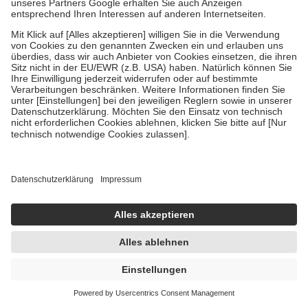
Um das Engagement der Versicherten für ihre eigene Gesundheit zu
stärken und die besondere Stellung der Familie zu unterstützen,
fallen
keine Zuzahlungen
an bei:
• Kindern und Jugendlichen bis zum vollendeten 18. Lebensjahr
mit Ausnahme der Fahrkosten
• Untersuchungen zur Vorsorge und Früherkennung, die von der
GKV getragen werden
• empfohlenen Schutzimpfungen
• Harn- und Blutteststreifen
Wir nutzen Trusted Shops als unabhängigen Dienstleister für die
Einholung von Bewertungen. Trusted Shops hat Maßnahmen
getroffen, um sicherzustellen, dass es sich um echte Bewertungen
handelt. Mehr Informationen findest du hier:
https://help.etrusted.com/hc/de/articles/4419944605341
Einige Bilder und Inhalte wurden unter Zuhilfenahme künstlicher
Intelligenz erstellt.