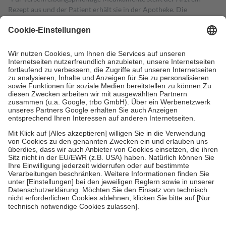
Rezept aus und der Patient erhält sie in der Apotheke. Die
gesetzliche Krankenversicherung übernimmt in der Regel die
Kosten dafür, der Versicherte trägt einen Teil davon als Zuzahlung
mit.
Grundsätzlich leisten Mitglieder Zuzahlungen in Höhe von zehn
Prozent des Abgabepreises,
mindestens
jedoch
fünf Euro
und
höchstens zehn Euro.
Es sind jedoch nie mehr als die tatsächlichen
Kosten der Leistung zu entrichten.
Diese Regeln gelten grundsätzlich auch für Online-Apotheken.
Bei Heilmitteln und häuslicher Krankenpflege beträgt die
Zuzahlung zehn Prozent der Kosten sowie zehn Euro je
Verordnung.
Um das Engagement der Versicherten für ihre eigene Gesundheit zu
stärken und die besondere Stellung der Familie zu unterstützen,
fallen
keine Zuzahlungen
an bei:
• Kindern und Jugendlichen bis zum vollendeten 18. Lebensjahr
mit Ausnahme der Fahrkosten
• Untersuchungen zur Vorsorge und Früherkennung, die von der
GKV getragen werden
• empfohlenen Schutzimpfungen
• Harn- und Blutteststreifen