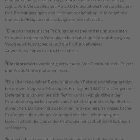
zzgl. 3,95 € Versandkosten. Ab 29,00 € Bestell­wert versand­kosten­
frei. Preisänderungen und Irrtümer vorbehalten. Alle Angebote
und Gratis-Beigaben nur solange der Vorrat reicht.
1
Eine pharmazeutische Prüfung der Arzneimittel und sonstigen
Produkte in deinem Warenkorb beinhaltet die Durchführung von
Wechselwirkungschecks und die Prüfung etwaiger
Anwendungshinweise des Herstellers.
2
Biozidprodukte
vorsichtig verwenden. Vor Gebrauch stets Etikett
und Produktinformationen lesen.
3
Die Übergabe deiner Bestellung an den Paketdienstleister erfolgt
bei uns werktags von Montag bis Freitag bis 18:00 Uhr. Der genaue
Lieferzeitpunkt kann je nach Region und in Abhängigkeit der
Produktverfügbarkeit sowie vom Zustellzeitpunkt des Spediteurs
abweichen. Darüber hinaus können notwendige pharmazeutische
Prüfungen, die zu deiner Arzneimittelsicherheit dienen, die
Lieferfrist um die Dauer der Prüfungen einschließlich Klärungen
verlängern.
4
Für verschreibungspflichtige Medikamente stellt der Arzt ein