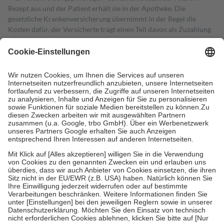
Rezept aus und der Patient erhält sie in der Apotheke. Die
gesetzliche Krankenversicherung übernimmt in der Regel die
Kosten dafür, der Versicherte trägt einen Teil davon als Zuzahlung
mit.
Grundsätzlich leisten Mitglieder Zuzahlungen in Höhe von zehn
Prozent des Abgabepreises,
mindestens
jedoch
fünf Euro
und
höchstens zehn Euro.
Es sind jedoch nie mehr als die tatsächlichen
Kosten der Leistung zu entrichten.
Diese Regeln gelten grundsätzlich auch für Online-Apotheken.
Bei Heilmitteln und häuslicher Krankenpflege beträgt die
Zuzahlung zehn Prozent der Kosten sowie zehn Euro je
Verordnung.
Um das Engagement der Versicherten für ihre eigene Gesundheit zu
stärken und die besondere Stellung der Familie zu unterstützen,
fallen
keine Zuzahlungen
an bei:
• Kindern und Jugendlichen bis zum vollendeten 18. Lebensjahr
mit Ausnahme der Fahrkosten
• Untersuchungen zur Vorsorge und Früherkennung, die von der
GKV getragen werden
• empfohlenen Schutzimpfungen
• Harn- und Blutteststreifen