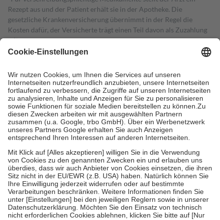
Rezept aus und der Patient erhält sie in der Apotheke. Die
gesetzliche Krankenversicherung übernimmt in der Regel die
Kosten dafür, der Versicherte trägt einen Teil davon als Zuzahlung
mit.
Grundsätzlich leisten Mitglieder Zuzahlungen in Höhe von zehn
Prozent des Abgabepreises,
mindestens
jedoch
fünf Euro
und
höchstens zehn Euro.
Es sind jedoch nie mehr als die tatsächlichen
Kosten der Leistung zu entrichten.
Diese Regeln gelten grundsätzlich auch für Online-Apotheken.
Bei Heilmitteln und häuslicher Krankenpflege beträgt die
Zuzahlung zehn Prozent der Kosten sowie zehn Euro je
Verordnung.
Um das Engagement der Versicherten für ihre eigene Gesundheit zu
stärken und die besondere Stellung der Familie zu unterstützen,
fallen
keine Zuzahlungen
an bei:
• Kindern und Jugendlichen bis zum vollendeten 18. Lebensjahr
mit Ausnahme der Fahrkosten
• Untersuchungen zur Vorsorge und Früherkennung, die von der
GKV getragen werden
• empfohlenen Schutzimpfungen
• Harn- und Blutteststreifen