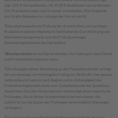
zzgl. 3,95 € Versandkosten. Ab 29,00 € Bestell­wert versand­kosten­
frei. Preisänderungen und Irrtümer vorbehalten. Alle Angebote
und Gratis-Beigaben nur solange der Vorrat reicht.
1
Eine pharmazeutische Prüfung der Arzneimittel und sonstigen
Produkte in deinem Warenkorb beinhaltet die Durchführung von
Wechselwirkungschecks und die Prüfung etwaiger
Anwendungshinweise des Herstellers.
2
Biozidprodukte
vorsichtig verwenden. Vor Gebrauch stets Etikett
und Produktinformationen lesen.
3
Die Übergabe deiner Bestellung an den Paketdienstleister erfolgt
bei uns werktags von Montag bis Freitag bis 18:00 Uhr. Der genaue
Lieferzeitpunkt kann je nach Region und in Abhängigkeit der
Produktverfügbarkeit sowie vom Zustellzeitpunkt des Spediteurs
abweichen. Darüber hinaus können notwendige pharmazeutische
Prüfungen, die zu deiner Arzneimittelsicherheit dienen, die
Lieferfrist um die Dauer der Prüfungen einschließlich Klärungen
verlängern.
4
Für verschreibungspflichtige Medikamente stellt der Arzt ein