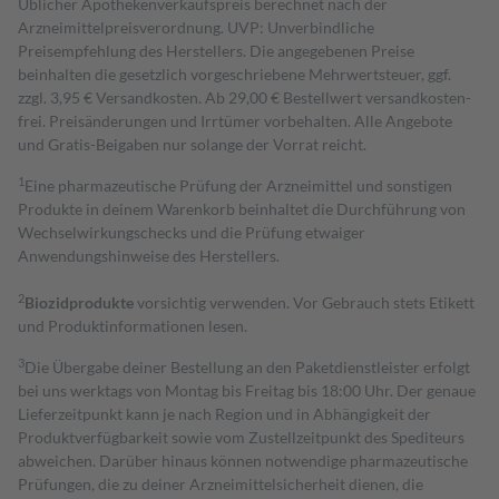
Üblicher Apothekenverkaufspreis berechnet nach der
Arzneimittelpreisverordnung. UVP: Unverbindliche
Preisempfehlung des Herstellers. Die angegebenen Preise
beinhalten die gesetzlich vorgeschriebene Mehrwertsteuer, ggf.
zzgl. 3,95 € Versandkosten. Ab 29,00 € Bestell­wert versand­kosten­
frei. Preisänderungen und Irrtümer vorbehalten. Alle Angebote
und Gratis-Beigaben nur solange der Vorrat reicht.
1
Eine pharmazeutische Prüfung der Arzneimittel und sonstigen
Produkte in deinem Warenkorb beinhaltet die Durchführung von
Wechselwirkungschecks und die Prüfung etwaiger
Anwendungshinweise des Herstellers.
2
Biozidprodukte
vorsichtig verwenden. Vor Gebrauch stets Etikett
und Produktinformationen lesen.
3
Die Übergabe deiner Bestellung an den Paketdienstleister erfolgt
bei uns werktags von Montag bis Freitag bis 18:00 Uhr. Der genaue
Lieferzeitpunkt kann je nach Region und in Abhängigkeit der
Produktverfügbarkeit sowie vom Zustellzeitpunkt des Spediteurs
abweichen. Darüber hinaus können notwendige pharmazeutische
Prüfungen, die zu deiner Arzneimittelsicherheit dienen, die