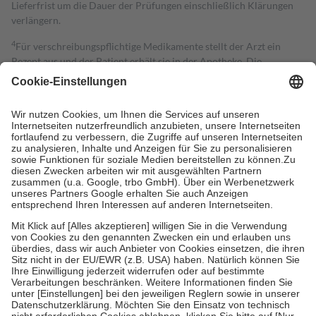
Lieferfrist um die Dauer der Prüfungen einschließlich Klärungen
verlängern.
4
Für verschreibungspflichtige Medikamente stellt der Arzt ein
Rezept aus und der Patient erhält sie in der Apotheke. Die
gesetzliche Krankenversicherung übernimmt in der Regel die
Kosten dafür, der Versicherte trägt einen Teil davon als Zuzahlung
mit.
Grundsätzlich leisten Mitglieder Zuzahlungen in Höhe von zehn
Prozent des Abgabepreises,
mindestens
jedoch
fünf Euro
und
höchstens zehn Euro.
Es sind jedoch nie mehr als die tatsächlichen
Kosten der Leistung zu entrichten.
Diese Regeln gelten grundsätzlich auch für Online-Apotheken.
Bei Heilmitteln und häuslicher Krankenpflege beträgt die
Zuzahlung zehn Prozent der Kosten sowie zehn Euro je
Verordnung.
Um das Engagement der Versicherten für ihre eigene Gesundheit zu
stärken und die besondere Stellung der Familie zu unterstützen,
fallen
keine Zuzahlungen
an bei:
• Kindern und Jugendlichen bis zum vollendeten 18. Lebensjahr
mit Ausnahme der Fahrkosten
• Untersuchungen zur Vorsorge und Früherkennung, die von der