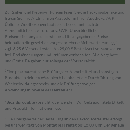
Zu Risiken und Nebenwirkungen lesen Sie die Packungsbeilage und
fragen Sie Ihre Ärztin, Ihren Arzt oder in Ihrer Apotheke. AVP:
Üblicher Apothekenverkaufspreis berechnet nach der
Arzneimittelpreisverordnung. UVP: Unverbindliche
Preisempfehlung des Herstellers. Die angegebenen Preise
beinhalten die gesetzlich vorgeschriebene Mehrwertsteuer, ggf.
zzgl. 3,95 € Versandkosten. Ab 29,00 € Bestell­wert versand­kosten­
frei. Preisänderungen und Irrtümer vorbehalten. Alle Angebote
und Gratis-Beigaben nur solange der Vorrat reicht.
1
Eine pharmazeutische Prüfung der Arzneimittel und sonstigen
Produkte in deinem Warenkorb beinhaltet die Durchführung von
Wechselwirkungschecks und die Prüfung etwaiger
Anwendungshinweise des Herstellers.
2
Biozidprodukte
vorsichtig verwenden. Vor Gebrauch stets Etikett
und Produktinformationen lesen.
3
Die Übergabe deiner Bestellung an den Paketdienstleister erfolgt
bei uns werktags von Montag bis Freitag bis 18:00 Uhr. Der genaue