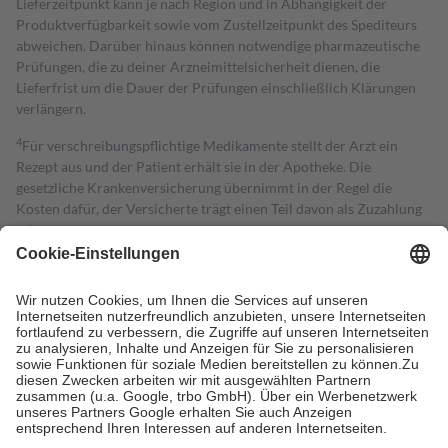
Lieferzeitpunkt kann je nach Region und in Abhängigkeit der
Produktverfügbarkeit sowie vom Zustellzeitpunkt des Spediteurs
abweichen. Darüber hinaus können notwendige pharmazeutische
Prüfungen, die zu deiner Arzneimittelsicherheit dienen, die
Lieferfrist um die Dauer der Prüfungen einschließlich Klärungen
verlängern.
4
Für verschreibungspflichtige Medikamente stellt der Arzt ein
Rezept aus und der Patient erhält sie in der Apotheke. Die
gesetzliche Krankenversicherung übernimmt in der Regel die
Kosten dafür, der Versicherte trägt einen Teil davon als Zuzahlung
mit.
Grundsätzlich leisten Mitglieder Zuzahlungen in Höhe von zehn
Prozent des Abgabepreises,
mindestens
jedoch
fünf Euro
und
höchstens zehn Euro.
Es sind jedoch nie mehr als die tatsächlichen
Kosten der Leistung zu entrichten.
Diese Regeln gelten grundsätzlich auch für Online-Apotheken.
Bei Heilmitteln und häuslicher Krankenpflege beträgt die
Zuzahlung zehn Prozent der Kosten sowie zehn Euro je
Verordnung.
Um das Engagement der Versicherten für ihre eigene Gesundheit zu
stärken und die besondere Stellung der Familie zu unterstützen,