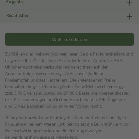
So geht's
Rechtliches
Widerruf erklären
Zu Risiken und Nebenwirkungen lesen Sie die Packungsbeilage und
fragen Sie Ihre Ärztin, Ihren Arzt oder in Ihrer Apotheke. AVP:
Üblicher Apothekenverkaufspreis berechnet nach der
Arzneimittelpreisverordnung. UVP: Unverbindliche
Preisempfehlung des Herstellers. Die angegebenen Preise
beinhalten die gesetzlich vorgeschriebene Mehrwertsteuer, ggf.
zzgl. 3,95 € Versandkosten. Ab 29,00 € Bestell­wert versand­kosten­
frei. Preisänderungen und Irrtümer vorbehalten. Alle Angebote
und Gratis-Beigaben nur solange der Vorrat reicht.
1
Eine pharmazeutische Prüfung der Arzneimittel und sonstigen
Produkte in deinem Warenkorb beinhaltet die Durchführung von
Wechselwirkungschecks und die Prüfung etwaiger
Anwendungshinweise des Herstellers.