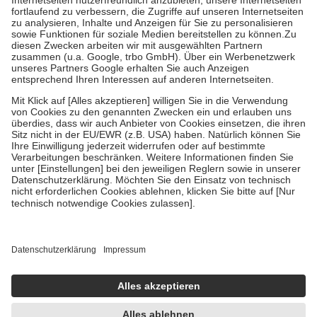
Diese Regeln gelten grundsätzlich auch für Online-Apotheken.
Bei Heilmitteln und häuslicher Krankenpflege beträgt die
Zuzahlung zehn Prozent der Kosten sowie zehn Euro je
Verordnung.
Um das Engagement der Versicherten für ihre eigene Gesundheit zu
stärken und die besondere Stellung der Familie zu unterstützen,
fallen
keine Zuzahlungen
an bei:
• Kindern und Jugendlichen bis zum vollendeten 18. Lebensjahr
mit Ausnahme der Fahrkosten
• Untersuchungen zur Vorsorge und Früherkennung, die von der
GKV getragen werden
• empfohlenen Schutzimpfungen
• Harn- und Blutteststreifen
Wir nutzen Trusted Shops als unabhängigen Dienstleister für die
Einholung von Bewertungen. Trusted Shops hat Maßnahmen
getroffen, um sicherzustellen, dass es sich um echte Bewertungen
handelt. Mehr Informationen findest du hier:
https://help.etrusted.com/hc/de/articles/4419944605341
Einige Bilder und Inhalte wurden unter Zuhilfenahme künstlicher