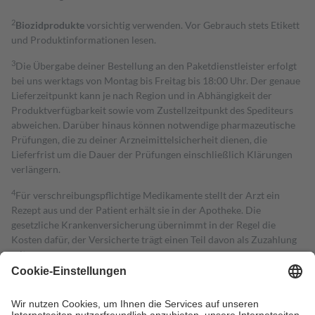
2
Biozidprodukte
vorsichtig verwenden. Vor Gebrauch stets Etikett
und Produktinformationen lesen.
3
Die Übergabe deiner Bestellung an den Paketdienstleister erfolgt
bei uns werktags von Montag bis Freitag bis 18:00 Uhr. Der genaue
Lieferzeitpunkt kann je nach Region und in Abhängigkeit der
Produktverfügbarkeit sowie vom Zustellzeitpunkt des Spediteurs
abweichen. Darüber hinaus können notwendige pharmazeutische
Prüfungen, die zu deiner Arzneimittelsicherheit dienen, die
Lieferfrist um die Dauer der Prüfungen einschließlich Klärungen
verlängern.
4
Für verschreibungspflichtige Medikamente stellt der Arzt ein
Rezept aus und der Patient erhält sie in der Apotheke. Die
gesetzliche Krankenversicherung übernimmt in der Regel die
Kosten dafür, der Versicherte trägt einen Teil davon als Zuzahlung
mit.
Grundsätzlich leisten Mitglieder Zuzahlungen in Höhe von zehn
Prozent des Abgabepreises,
mindestens
jedoch
fünf Euro
und
höchstens zehn Euro.
Es sind jedoch nie mehr als die tatsächlichen
Kosten der Leistung zu entrichten.